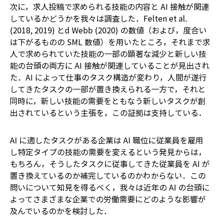
次に，求人投稿で求められる技能の内容と AI 接触が関連
しているかどうかを我々は調査した．Felten et al.
(2018, 2019) とd Webb (2020) の数値（および，度合い
は下がるものの SML 数値）を用いたところ，それまで求
人で求められていた技能の一部の顕著な減少と新しい技
能の台頭の両方に AI 接触が関連していることが見出され
た．AI によって仕事のタスク構造が変わり，人間が遂行
してきたタスクの一部が置き換えられる一方で，それと
同時に，新しい技能の需要をともなう新しいタスクが創
出されているという主張を，この証拠は支持している．
AI に適したタスクがある企業は AI 職位に従業員を雇用
し特定タイプの技能の需要を変えるという発見からは，
もちろん，そうしたタスクに従事してきた従業員を AI が
置き換えているのか補完しているのかわからない．この
問いについて知見を得るべく，我々は近年の AI の台頭に
よってさまざまな企業での労働需要にどのような影響が
及んでいるのかを検討した．