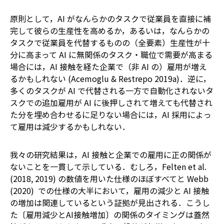
原則として，AI がなんらかのタスクで従業員を直接に補
完して彼らの生産性を高めるか，あるいは，なんらかの
タスクで従業員を代替するものの（全要素）生産性が十
分に高まって AI に無関係のタスク・職位で需要が高まる
場合には，AI 接触を経た企業で（非 AI の）雇用が増え
るかもしれない (Acemoglu & Restrepo 2019a)．逆に，
多くのタスクが AI で代替される一方で自動化されないタ
スクでの追加雇用が AI に後押しされて増えても代替され
た分を埋め合わせるに足りない場合には，AI 採用によっ
て雇用は減少するかもしれない．
我々の研究結果は，AI 接触と企業での雇用に正の関係が
ないことを一貫して示している．むしろ，Felten et al.
(2018, 2019) の数値を用いた仕様のほぼすべてと Webb
(2020) での仕様の大半において，雇用の減少と AI 接触
の増加は関連しているという証拠が見出される．こうし
た〔雇用減少とAI接触増加〕の関係のタイミングは蓋然