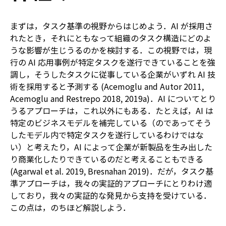
まずは，タスク基準の視野からはじめよう．AI が採用さ
れたとき，それにともなって組織のタスク構造にどのよ
うな影響が生じうるのかを検討する．この視野では，現
行の AI 応用事例が特定タスクを遂行できていることを強
調し，そうしたタスクに従事している企業がいずれ AI 技
術を採用すると予測する (Acemoglu and Autor 2011,
Acemoglu and Restrepo 2018, 2019a)．AI についてとり
うるアプローチは，これ以外にもある．たとえば，AI は
特定のビジネスモデルを補完している（のであってそう
したモデル内で特定タスクを遂行しているわけではな
い）と考えたり，AI によって企業が新製品を生み出した
り商業化したりできているのだと考えることもできる
(Agarwal et al. 2019, Bresnahan 2019)．だが，タスク基
準アプローチは，我々の実証的アプローチにとりわけ適
しており，我々の実証的な発見から支持を受けている．
この点は，のちほど解説しよう．