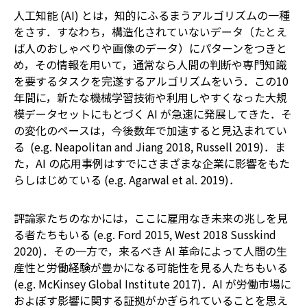
人工知能 (AI) とは，知的にふるまうアルゴリズムの一種
をさす．すなわち，構造化されていないデータ（たとえ
ば人のおしゃべりや画像のデータ）にパターンをつきと
め，その情報を用いて，通常なら人間の判断や専門知識
を要するタスクを完遂するアルゴリズムをいう．この10
年間に，新たな機械学習技術や利用しやすくなった大規
模データセットにもとづく AI が急速に発展してきた．そ
の変化のペースは，今後数年で加速すると見込まれてい
る (e.g. Neapolitan and Jiang 2018, Russell 2019)．ま
た，AI の応用事例はすでにさまざまな企業に影響をもた
らしはじめている (e.g. Agarwal et al. 2019)．
評論家たちのなかには，ここに雇用なき未来の兆しを見
る者たちもいる (e.g. Ford 2015, West 2018 Susskind
2020)．その一方で，来るべき AI 革命によって人間の生
産性と労働経験が豊かになる可能性を見る人たちもいる
(e.g. McKinsey Global Institute 2017)．AI が労働市場に
およぼす影響に関する証拠がかぎられていることを思え