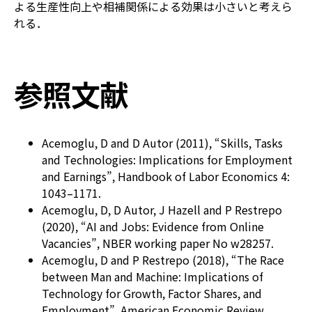
よる生産性向上や相補関係による効果は小さいと考えら
れる．
参照文献
Acemoglu, D and D Autor (2011), “Skills, Tasks
and Technologies: Implications for Employment
and Earnings”, Handbook of Labor Economics 4:
1043–1171.
Acemoglu, D, D Autor, J Hazell and P Restrepo
(2020), “AI and Jobs: Evidence from Online
Vacancies”, NBER working paper No w28257.
Acemoglu, D and P Restrepo (2018), “The Race
between Man and Machine: Implications of
Technology for Growth, Factor Shares, and
Employment”, American Economic Review