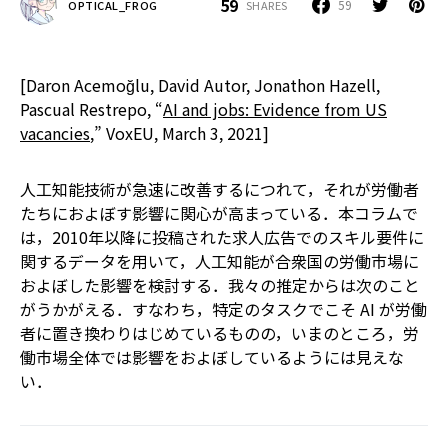
59
59
SHARES
OPTICAL_FROG
[Daron Acemoğlu, David Autor, Jonathon Hazell,
Pascual Restrepo, “
AI and jobs: Evidence from US
vacancies
,” VoxEU, March 3, 2021]
人工知能技術が急速に改善するにつれて，それが労働者
たちにおよぼす影響に関心が高まっている．本コラムで
は，2010年以降に投稿された求人広告でのスキル要件に
関するデータを用いて，人工知能が合衆国の労働市場に
およぼした影響を検討する．我々の推定からは次のこと
がうかがえる．すなわち，特定のタスクでこそ AI が労働
者に置き換わりはじめているものの，いまのところ，労
働市場全体では影響をおよぼしているようには見えな
い．