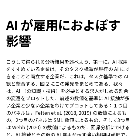
AI が雇用におよぼす
影響
こうして得られる分析結果を述べよう．第一に，AI 採用
をすすめている企業は，そのタスク構造が現行の AI にで
きることと両立する企業だ．これは，タスク基準での AI
観と整合する．図 2 にこの発見をまとめてある．我々
は，AI 〔の知識・技術〕を必要とする求人がしめる割合
の変遷をプロットした．前述の数値を基準に AI 接触が多
い企業と少ない企業をわけてプロットしてある：１つ目
のパネルは，Felten et al. (2018, 2019) の数値によるも
の，2つ目のパネルは SML 数値によるもの，そして3つ目
は Webb (2020) の数値によるものだ．回帰分析にかける
と，AI 接触とその後の AI 雇用が示す強い相関は頑健で，