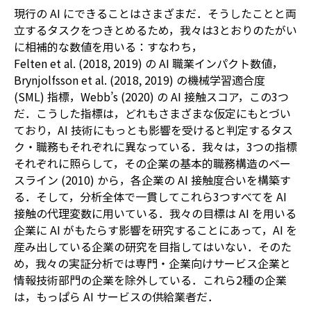
現行の AI にできることはさまざまだ．そうしたことと両
立するタスクをつきとめるため，我々は3とおりのたがい
に相補的な数値を用いる：すなわち，
Felten et al. (2018, 2019) の AI 職業インパクト数値，
Brynjolfsson et al. (2018, 2019) の機械学習適合度
(SML) 指標，Webb’s (2020) の AI 接触スコア，この3つ
だ．こうした指標は，どれもさまざまな仮定にもとづい
ており，AI 技術にもっとも影響を受けると判定するタス
ク・職務もそれぞれに異なっている．我々は，3つの指標
それぞれに照らして，その企業の基本的職務構造のベー
スライン (2010) から，各企業の AI 接触度合いを構築す
る．そして，分析全体で一貫してこれら3つすべてを AI
接触の代理変数に用いている．我々の目標は AI を用いる
企業に AI がもたらす影響を研究することにあって，AI を
産み出している企業の研究を目指してはいない．そのた
め，我々の実証分析では専門・企業向けサービス企業と
情報技術部門の企業を除外している．これら2種の企業
は，もっぱら AI サービスの供給業者だ．