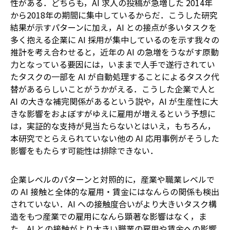
性がある．どちらも，AI 求人の投稿が急増した 2014年
から2018年の期間に集中しているからだ．こうした研究
結果が示すパターンに加え，AI との接点が多いタスクを
多く抱える企業に AI 採用が集中しているのを示す我々の
推計を考え合わせると，近年の AI の急増をうながす原動
力となっている要因には，いままで人手で遂行されてい
たタスクの一部を AI が自動処理することによるタスク代
替があるらしいことがうかがえる．こうした企業で人と
AI の大きな補完関係があるという説や，AI が生産性に大
きな影響をおよぼすがゆえに雇用が増えるという予想に
は，実証的な支持が見当たらない――とはいえ，もちろん，
本研究でとらえられていない他の AI 応用事例がそうした
影響をもたらす可能性は排除できない．
企業レベルのパターンと対照的に，産業や職業レベルで
の AI 接触と全体的な雇用・賃金にはなんらの関係も検出
されていない．AI への接触度合いがより大きいタスク構
造をもつ産業での雇用になんら顕著な影響はなく，ま
た，AI との接触がより大きい職業の雇用や賃金への影響