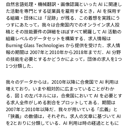
自然言語処理・機械翻訳・画像認識といった AI に関連し
た活動を専門とする従業員を雇用するとき，AI を採用す
る組織・団体には「足跡」が残る．この着想を実践にう
つすにあたって，我々は合衆国内でのオンライン求人投
稿とその技能要件の詳細をほぼすべて網羅して AI 活動の
組織レベルのデータセットを構築する．求人情報は
Burning Glass Technologies から提供を受けた．求人情
報の期間は 2007年と2010年から2018年までだ．AI 分野
の技能を必要とするかどうかによって，団体の求人を1つ
1つ分類した．
我々のデータからは，2010年以降に合衆国で AI 利用は
増えており，いまや相対的に広まっていることがわか
る．図 1 の左パネルには，合衆国において AI を必要とす
る求人全件がしめる割合をプロットしてある．期間は
2007年と2010年以降だ．我々が用いている「広義」と
「狭義」の数値は，それぞれ，求人の文章に基づいて AI
を2とおりに分類している．AI 利用は時の経過とともに