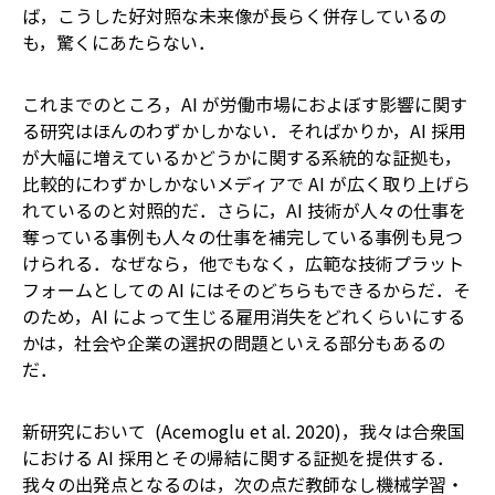
ば，こうした好対照な未来像が長らく併存しているの
も，驚くにあたらない．
これまでのところ，AI が労働市場におよぼす影響に関す
る研究はほんのわずかしかない．そればかりか，AI 採用
が大幅に増えているかどうかに関する系統的な証拠も，
比較的にわずかしかない――メディアで AI が広く取り上げら
れているのと対照的だ．さらに，AI 技術が人々の仕事を
奪っている事例も人々の仕事を補完している事例も見つ
けられる．なぜなら，他でもなく，広範な技術プラット
フォームとしての AI にはそのどちらもできるからだ．そ
のため，AI によって生じる雇用消失をどれくらいにする
かは，社会や企業の選択の問題といえる部分もあるの
だ．
新研究において (Acemoglu et al. 2020)，我々は合衆国
における AI 採用とその帰結に関する証拠を提供する．
我々の出発点となるのは，次の点だ――教師なし機械学習・