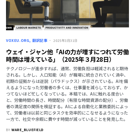
VOXEU.ORG
翻訳記事
2025年3月31日
ウェイ・ジャン他「AIの力が増すにつれて労働
時間は増えている」（2025年３月28日）
テクノロジーが進歩すれば、通常、労働負担は軽減されると期待
される。しかし、人口知能（AI）が職場に統合されていく渦中、
初期の証拠からは逆説（パラドックス）が示されている。AIを備
えるようになった労働者の多くは、仕事量を減らしておらず、か
つてないほど忙しくなっている。本稿では、AIに触れる度合い
と、労働時間の長さ、時間配分〔有限な時間資源の配分〕、労働
者の満足度の関係を検証する。AIによる自動化と業務委託によっ
て、労働者は以前と同じタスクを効率的にこなせるようになった
一方で、社交や余暇に費やす時間が減っていることを発見した。
BY
WARE_BLUEFIELD