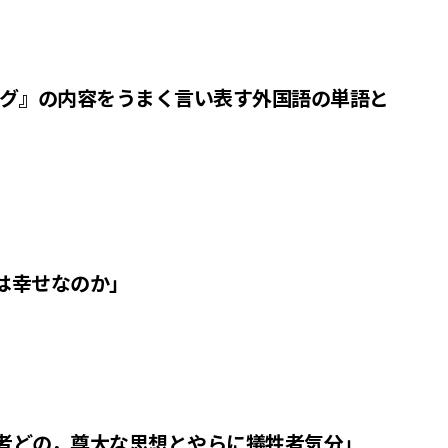
ング』の内容をうまく言い表す外国語の単語と
は幸せなのか」
者どの，尊大な思想とやらに犠牲者気分」