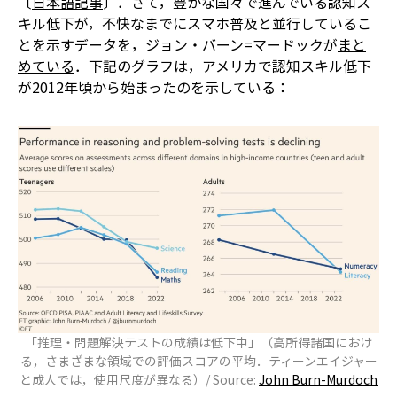
〔
日本語記事
〕．さて，豊かな国々で進んでいる認知ス
キル低下が，不快なまでにスマホ普及と並行しているこ
とを示すデータを，ジョン・バーン=マードックが
まと
めている
．下記のグラフは，アメリカで認知スキル低下
が2012年頃から始まったのを示している：
「推理・問題解決テストの成績は低下中」（高所得諸国におけ
る，さまざまな領域での評価スコアの平均．ティーンエイジャー
と成人では，使用尺度が異なる）/ Source:
John Burn-Murdoch