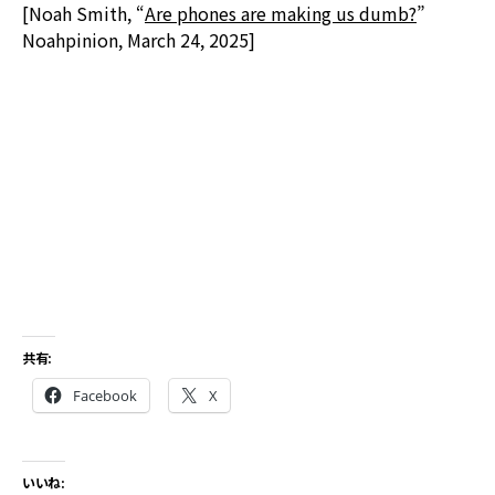
[Noah Smith, “
Are phones are making us dumb?
”
Noahpinion, March 24, 2025]
共有:
Facebook
X
いいね: