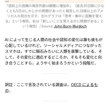
「認知上の困難の報告件数は顕著に増加中」（過去30日間に少な
くとも5日はしかじかの問題があったと報告した18歳以上のアメ
リカ人の割合を示す．左のグラフは「思考・集中に困難を覚え
る」という報告，右は「新しいことを覚えるのに問題がある」と
いう報告）/ Source:
John Burn-Murdoch
AI によって生じる人間の社会や認知の変化は誰も彼もが
心配しているけれど，ソーシャルメディアにつながった
スマホは，すでに隕石みたいに人類を直撃している．そ
して，その変化に適応するどころか，そもそも変化と向
き合うことすら，ようやく始まろうかという段階だ．
訳註：ここで言及されている調査は，
OECD によるも
の
．