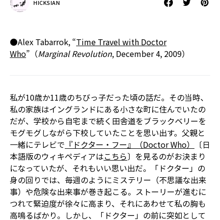
HICKSIAN
●Alex Tabarrok, “
Time Travel with Doctor
Who
”（
Marginal Revolution
, December 4, 2009）
私が10歳か11歳のちびっ子だった頃の話だ。その当時、
私の家族はイングランドにある小さな町に住んでいたの
だが、学校から自宅まで続く田舎道をブラックベリーを
モグモグしながら下校していたことを思い出す。父親と
一緒にテレビで
『ドクター・フー』（Doctor Who）
〔日
本語版のウィキペディアは
こちら
〕を見るのがお決まり
になっていたが、それもいい思い出だ。「ドクター」の
身の回りでは、毎週のようにミステリー（不思議な出来
事）や危険な出来事が巻き起こる。ストーリーが進むに
つれて緊迫度が徐々に高まり、それにあわせて私の胸も
高鳴るばかり。しかし、「ドクター」の前に突如として