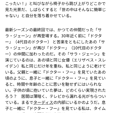
こったい！」と叫びながら椅子から跳び上がり――どこかで
見た光景だ――、しばらくすると「世の中はそんなに簡単じ
ゃない」と自分を落ち着かせている。
最新シーズンの最終回では、かつての仲間だった「サ
ラ・ジェーン」が再登場する。30年近く前に「ドクタ
ー」（4代目のドクター） と苦楽をともにしたあの「サ
ラ・ジェーン」が再び「ドクター」（10代目のドクタ
ー）の仲間に加わったのだ。その「サラ・ジェーン」を
演じているのは、あの頃と同じ女優（エリザベス・スレ
イデン）――私と同じだけ年を重ね、私と同じように老けて
いる――。父親と一緒に『ドクター・フー』を見ていたあの
頃のように、息子と一緒に『ドクター・フー』を見てい
ると、時間や年齢のことに思いを馳せずにはいられな
い。子供の頃に抱いていた夢は、どのくらい実現された
ろう？ 居間は薄暗く、テレビから漏れる光がちらつい
ている。まるで
ターディス
の内部にいるかのようだ。息
子と一緒に『ドクター・フー』を見ている私は、タイム