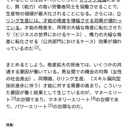
と、質（能力）の高い労働者同士を協働させることで、
生産物の価値が最大化されることになる。さらには、
O
リング生産には、才能の格差を増幅させる効果が備わっ
ている
。才能の格差を、所得の大幅な格差に転化させた
り（ビジネスの世界におけるケース）、権力の大幅な格
差に転化させる（公共部門におけるケース）効果が備わ
[2]
っているのだ
。
まとめるとしよう。格差拡大の背後では、いくつかの共
通する要因が働いている。男女間での機会の均等（女性
の社会進出）、同類婚、Oリング生産、（スキル偏向型
技術進歩に伴う）才能に対する需要の高まり。こういっ
た要因が働く結果として生じているのが、マネーエリー
[3]
[4]
ト
の台頭であり、マネタリーエリート
の台頭であ
[5]
り、パワーエリート
の台頭なのだ。
共有: