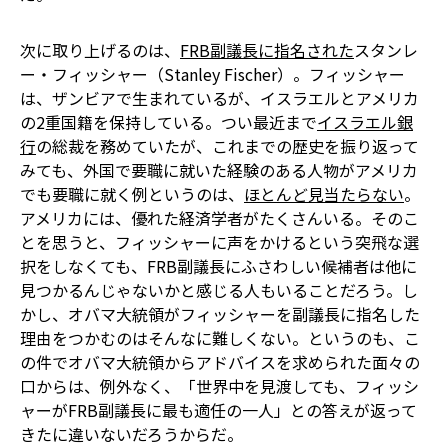
次に取り上げるのは、
FRB副議長に指名された
スタンレ
ー・フィッシャー（Stanley Fischer）。フィッシャー
は、ザンビアで生まれているが、イスラエルとアメリカ
の2重国籍を保持している。つい最近まで
イスラエル銀
行
の総裁を務めていたが、これまでの歴史を振り返って
みても、外国で要職に就いた経験のある人物がアメリカ
でも要職に就く例というのは、
ほとんど見当たらない
。
アメリカには、優れた経済学者がたくさんいる。そのこ
とを思うと、フィッシャーに声をかけるという突飛な選
択をしなくても、FRB副議長にふさわしい候補者は他に
見つかるんじゃないかと感じる人もいることだろう。し
かし、オバマ大統領がフィッシャーを副議長に指名した
理由をつかむのはそんなに難しくない。というのも、こ
の件でオバマ大統領からアドバイスを求められた面々の
口からは、例外なく、「世界中を見渡しても、フィッシ
ャーがFRB副議長に最も適任の一人」との答えが返って
きたに違いないだろうからだ。