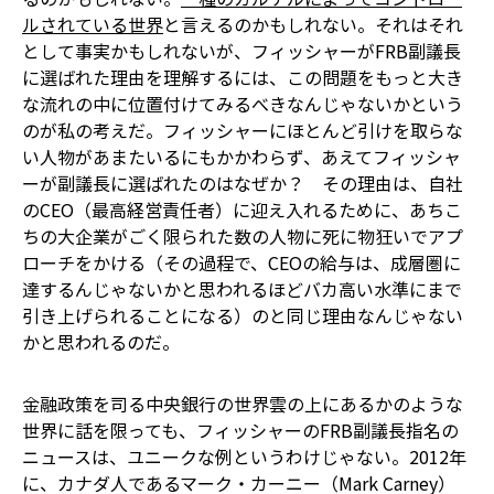
ルされている世界
と言えるのかもしれない。それはそれ
として事実かもしれないが、フィッシャーがFRB副議長
に選ばれた理由を理解するには、この問題をもっと大き
な流れの中に位置付けてみるべきなんじゃないかという
のが私の考えだ。フィッシャーにほとんど引けを取らな
い人物があまたいるにもかかわらず、あえてフィッシャ
ーが副議長に選ばれたのはなぜか？ その理由は、自社
のCEO（最高経営責任者）に迎え入れるために、あちこ
ちの大企業がごく限られた数の人物に死に物狂いでアプ
ローチをかける（その過程で、CEOの給与は、成層圏に
達するんじゃないかと思われるほどバカ高い水準にまで
引き上げられることになる）のと同じ理由なんじゃない
かと思われるのだ。
金融政策を司る中央銀行の世界――雲の上にあるかのような
世界――に話を限っても、フィッシャーのFRB副議長指名の
ニュースは、ユニークな例というわけじゃない。2012年
に、カナダ人であるマーク・カーニー（Mark Carney）