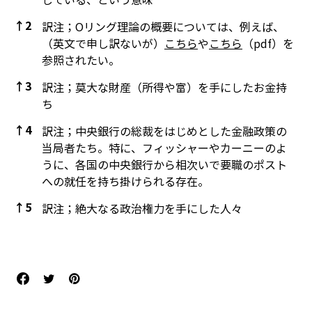
↑
2
訳注；Oリング理論の概要については、例えば、
（英文で申し訳ないが）
こちら
や
こちら
（pdf）を
参照されたい。
↑
3
訳注；莫大な財産（所得や富）を手にしたお金持
ち
↑
4
訳注；中央銀行の総裁をはじめとした金融政策の
当局者たち。特に、フィッシャーやカーニーのよ
うに、各国の中央銀行から相次いで要職のポスト
への就任を持ち掛けられる存在。
↑
5
訳注；絶大なる政治権力を手にした人々
References