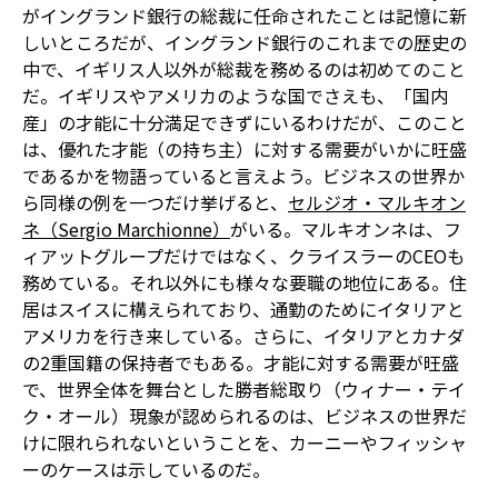
がイングランド銀行の総裁に任命されたことは記憶に新
しいところだが、イングランド銀行のこれまでの歴史の
中で、イギリス人以外が総裁を務めるのは初めてのこと
だ。イギリスやアメリカのような国でさえも、「国内
産」の才能に十分満足できずにいるわけだが、このこと
は、優れた才能（の持ち主）に対する需要がいかに旺盛
であるかを物語っていると言えよう。ビジネスの世界か
ら同様の例を一つだけ挙げると、
セルジオ・マルキオン
ネ（Sergio Marchionne）
がいる。マルキオンネは、フ
ィアットグループだけではなく、クライスラーのCEOも
務めている。それ以外にも様々な要職の地位にある。住
居はスイスに構えられており、通勤のためにイタリアと
アメリカを行き来している。さらに、イタリアとカナダ
の2重国籍の保持者でもある。才能に対する需要が旺盛
で、世界全体を舞台とした勝者総取り（ウィナー・テイ
ク・オール）現象が認められるのは、ビジネスの世界だ
けに限れられないということを、カーニーやフィッシャ
ーのケースは示しているのだ。