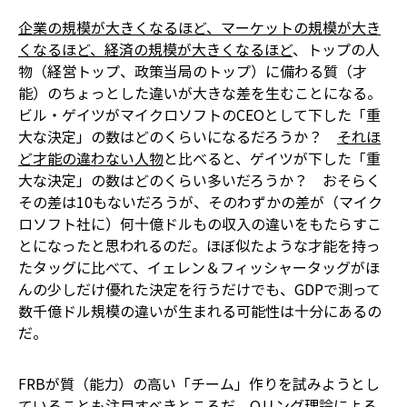
企業の規模が大きくなるほど、マーケットの規模が大き
くなるほど、経済の規模が大きくなるほど
、トップの人
物（経営トップ、政策当局のトップ）に備わる質（才
能）のちょっとした違いが大きな差を生むことになる。
ビル・ゲイツがマイクロソフトのCEOとして下した「重
大な決定」の数はどのくらいになるだろうか？
それほ
ど才能の違わない人物
と比べると、ゲイツが下した「重
大な決定」の数はどのくらい多いだろうか？ おそらく
その差は10もないだろうが、そのわずかの差が（マイク
ロソフト社に）何十億ドルもの収入の違いをもたらすこ
とになったと思われるのだ。ほぼ似たような才能を持っ
たタッグに比べて、イェレン＆フィッシャータッグがほ
んの少しだけ優れた決定を行うだけでも、GDPで測って
数千億ドル規模の違いが生まれる可能性は十分にあるの
だ。
FRBが質（能力）の高い「チーム」作りを試みようとし
ていることも注目すべきところだ。
Oリング理論
による