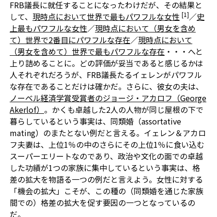
FRB議長に就任することになったわけだが、その結果と
[1]
して、
現時点において世界で最もパワフルな女性
／
史
上最もパワフルな女性
／
現時点において（男女を含め
て）世界で2番目にパワフルな存在
／
現時点において
（男女を含めて）世界で最もパワフルな存在
・・・へと
上り詰めることに。どの評価が妥当であると感じるかは
人それぞれだろうが、FRB議長たるイェレンがパワフル
な存在であることだけは確かだ。さらに、彼女の夫は、
ノーベル経済学賞受賞者のジョージ・アカロフ（George
Akerlof）
。かくも卓越した2人の人物が同じ屋根の下で
暮らしているという事実は、同類婚（assortative
mating）のまたとない例だと言える。イェレン＆アカロ
フ夫妻は、上位1％の中のさらにその上位1％に食い込む
スーパーエリートなのであり、政治や文化の面での卓越
した功績が1つの家族に集中しているという事実は、格
差の拡大を物語る一つの例だと言えよう。女性に対する
「機会の拡大」こそが、この種の（同類婚を通じた家族
間での）格差の拡大を促す要因の一つとなっているの
だ。