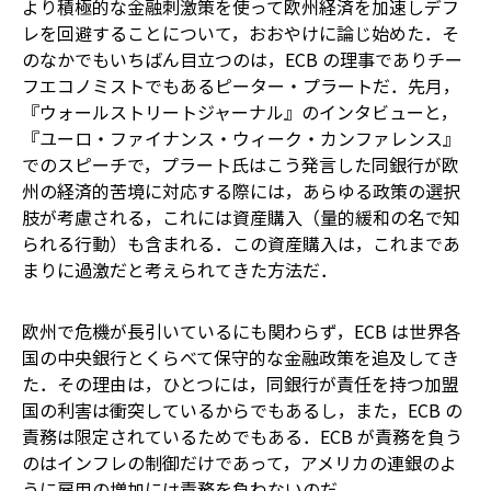
より積極的な金融刺激策を使って欧州経済を加速しデフ
レを回避することについて，おおやけに論じ始めた．そ
のなかでもいちばん目立つのは，ECB の理事でありチー
フエコノミストでもあるピーター・プラートだ．先月，
『ウォールストリートジャーナル』のインタビューと，
『ユーロ・ファイナンス・ウィーク・カンファレンス』
でのスピーチで，プラート氏はこう発言した――同銀行が欧
州の経済的苦境に対応する際には，あらゆる政策の選択
肢が考慮される，これには資産購入（量的緩和の名で知
られる行動）も含まれる．この資産購入は，これまであ
まりに過激だと考えられてきた方法だ．
欧州で危機が長引いているにも関わらず，ECB は世界各
国の中央銀行とくらべて保守的な金融政策を追及してき
た．その理由は，ひとつには，同銀行が責任を持つ加盟
国の利害は衝突しているからでもあるし，また，ECB の
責務は限定されているためでもある．ECB が責務を負う
のはインフレの制御だけであって，アメリカの連銀のよ
うに雇用の増加には責務を負わないのだ．