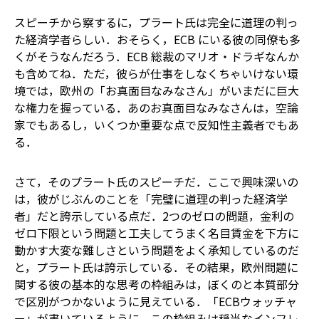
スピーチから察するに，プラート氏は完全に道理の判っ
た経済学者らしい．おそらく，ECB にいる彼の同僚も多
くがそうなんだろう．ECB 総裁のマリオ・ドラギなんか
も含めてね．ただ，彼らが仕事をしなくちゃいけない環
境では，欧州の「お真面目なみなさん」がいまだに巨大
な権力を握っている．あのお真面目なみなさんは，空論
家でもあるし，いくつか重要な点で反知性主義者でもあ
る．
さて，そのプラート氏のスピーチだ．ここで興味深いの
は，彼がじぶんのことを「完璧に道理の判った経済学
者」だと誇示している点だ．2つのゼロの問題，金利の
ゼロ下限という問題と工夫してうまく名目賃金を下方に
動かす大変な難しさという問題をよく承知しているのだ
と，プラート氏は誇示している．その結果，欧州問題に
関する彼の基本的な思考の枠組みは，ぼくのと本質部分
で区別がつかないように見えている．「ECBウォッチャ
ー」が書いているように，この枠組みは穏当なインフレ