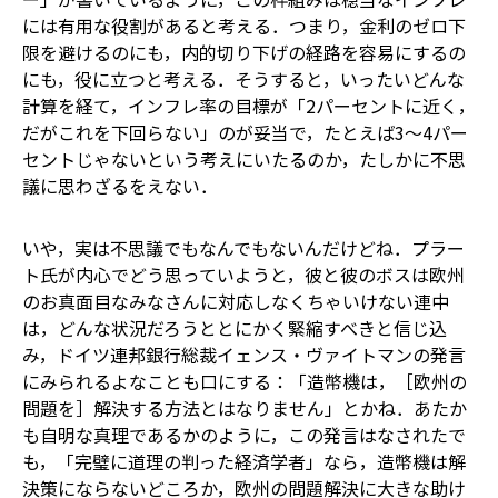
には有用な役割があると考える．つまり，金利のゼロ下
限を避けるのにも，内的切り下げの経路を容易にするの
にも，役に立つと考える．そうすると，いったいどんな
計算を経て，インフレ率の目標が「2パーセントに近く，
だがこれを下回らない」のが妥当で，たとえば3～4パー
セントじゃないという考えにいたるのか，たしかに不思
議に思わざるをえない．
いや，実は不思議でもなんでもないんだけどね．プラー
ト氏が内心でどう思っていようと，彼と彼のボスは欧州
のお真面目なみなさんに対応しなくちゃいけない――連中
は，どんな状況だろうととにかく緊縮すべきと信じ込
み，ドイツ連邦銀行総裁イェンス・ヴァイトマンの発言
にみられるよなことも口にする：「造幣機は，［欧州の
問題を］解決する方法とはなりません」とかね．あたか
も自明な真理であるかのように，この発言はなされた――で
も，「完璧に道理の判った経済学者」なら，造幣機は解
決策にならないどころか，欧州の問題解決に大きな助け