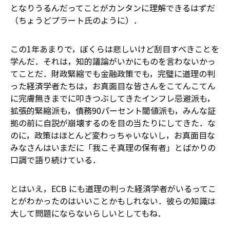
となりうるんだってことがカンタンに理解できるはずだ
（ちょうどプラート氏のように）．
この1年あまりで，ぼくらは悲しいけど刮目すべきことを
学んだ．それは，知的議論がいかにものを言わないかっ
てことだ．財政緊縮でも金融政策でも，完璧に道理の判
った経済学者たちは，お真面目な皆さんをこてんこてん
に完膚無きまでに叩きつぶしてきた――インフレ忌避派も，
拡張的緊縮派も，債務90パーセント閾値派も，みんな証
拠の前に自説が崩壊するのを目の当たりにしてきた．な
のに，政策はほとんど変わっちゃいないし，お真面目な
みなさんはいまだに「我こそ真理の保有者」とばかりの
口調で語り続けている．
とはいえ，ECB にも道理の判った経済学者がいるってこ
とがわかったのはいいことかもしれない．彼らの知識は
大して問題にならないらしいとしてもね．