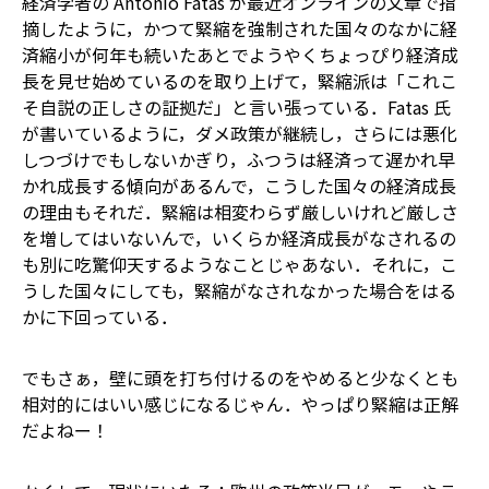
経済学者の Antonio Fatas が最近オンラインの文章で指
摘したように，かつて緊縮を強制された国々のなかに――経
済縮小が何年も続いたあとで――ようやくちょっぴり経済成
長を見せ始めているのを取り上げて，緊縮派は「これこ
そ自説の正しさの証拠だ」と言い張っている．Fatas 氏
が書いているように，ダメ政策が継続し，さらには悪化
しつづけでもしないかぎり，ふつうは経済って遅かれ早
かれ成長する傾向があるんで，こうした国々の経済成長
の理由もそれだ．緊縮は相変わらず厳しいけれど厳しさ
を増してはいないんで，いくらか経済成長がなされるの
も別に吃驚仰天するようなことじゃあない．それに，こ
うした国々にしても，緊縮がなされなかった場合をはる
かに下回っている．
でもさぁ，壁に頭を打ち付けるのをやめると少なくとも
相対的にはいい感じになるじゃん．やっぱり緊縮は正解
だよねー！