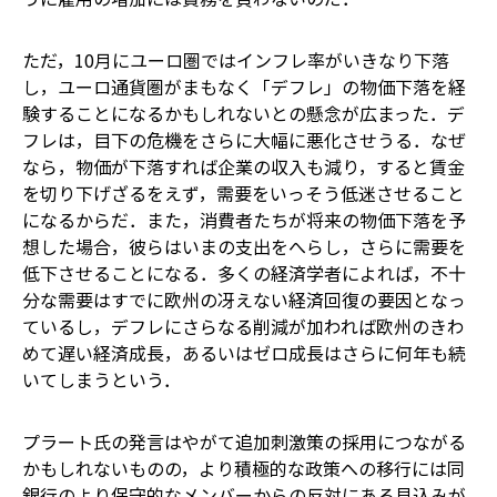
ただ，10月にユーロ圏ではインフレ率がいきなり下落
し，ユーロ通貨圏がまもなく「デフレ」の物価下落を経
験することになるかもしれないとの懸念が広まった．デ
フレは，目下の危機をさらに大幅に悪化させうる．なぜ
なら，物価が下落すれば企業の収入も減り，すると賃金
を切り下げざるをえず，需要をいっそう低迷させること
になるからだ．また，消費者たちが将来の物価下落を予
想した場合，彼らはいまの支出をへらし，さらに需要を
低下させることになる．多くの経済学者によれば，不十
分な需要はすでに欧州の冴えない経済回復の要因となっ
ているし，デフレにさらなる削減が加われば欧州のきわ
めて遅い経済成長，あるいはゼロ成長はさらに何年も続
いてしまうという．
プラート氏の発言はやがて追加刺激策の採用につながる
かもしれないものの，より積極的な政策への移行には同
銀行のより保守的なメンバーからの反対にある見込みが