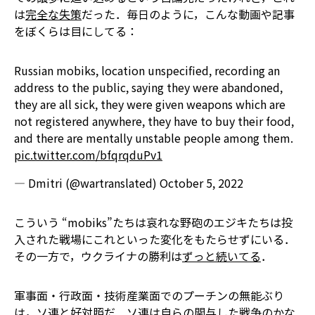
は
完全な失策
だった．毎日のように，こんな動画や記事
をぼくらは目にしてる：
Russian mobiks, location unspecified, recording an
address to the public, saying they were abandoned,
they are all sick, they were given weapons which are
not registered anywhere, they have to buy their food,
and there are mentally unstable people among them.
pic.twitter.com/bfqrqduPv1
— Dmitri (@wartranslated)
October 5, 2022
こういう “mobiks”たちは――哀れな野砲のエジキたちは――投
入された戦場にこれといった変化をもたらせずにいる．
その一方で，ウクライナの勝利は
ずっと続いてる
．
軍事面・行政面・技術産業面でのプーチンの無能ぶり
は，ソ連と好対照だ．ソ連は自らの関与した戦争のかな