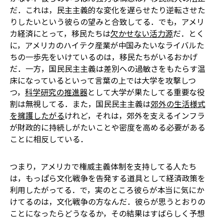
だ．これは，民主主義的な変化を遅らせたり逆転させた
りしたいという彼らの望みと合致してる．でも，アメリ
カ経済にとって，移民たちは
欠かせない活力源
だ．とく
に，アメリカのハイテク産業が中国みたいなライバルた
ちの一歩先をいけているのは，移民たちがいるおかげ
だ．一方，国民民主主義は差別への過敏さをもたらす温
床になっているといって言葉の上では大学を攻撃しつ
つ，
科学研究の推進器
として大学が果たしてる重要な役
割は無視してる．また，国民民主主義は
郊外の生活様式
を擁護したがる
けれど，それは，郊外を支えるインフラ
が財政的に持続しがたいことや密度を高める必要がある
ことに相反している．
つまり，アメリカで権威主義体制を支持してる人たち
は，もっぱら文化戦争を告発する道具として経済政策を
利用したがってる．で，実のところ彼らが本当に気にか
けてるのは，文化戦争の方なんだ．彼らが思うとおりの
ことになったらどうなるか，その結果はすばらしく予想