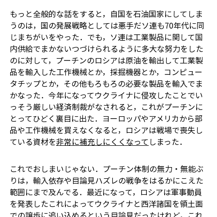
もっと全般的な話をすると，自国を石油国家にしてしま
うのは，国の発展戦略としては悪手だ――ソ連も70年代に同
じまちがいをやった．でも，ソ連は工業製品に関して国
内供給でまかないつづけられるように多大な努力をした
のに対して，プーチンのロシアは原油を輸出して工業製
品を輸入した――工作機械とか，採掘機器とか，コンピュー
タチップとか，その他もろもろの必要な製品を輸入でま
かなった．今年になってウクライナに侵攻したことでい
っそう厳しい経済制裁がなされると，これがプーチンに
とってひどく裏目に出た．ヨーロッパやアメリカから部
品や工作機械を買えなくなると，ロシアは戦場で喪失し
ている資材を
非常に補充しにくくなって
しまった．
これでおしまいじゃない．プーチン体制の無力・無能ぶ
りは，輸入依存や目論見ハズレの戦争をはるかにこえた
範囲にまで及んでる．最近になって，ロシアは軍事動員
を発表した――これによってウクライナと西洋諸国を領土面
での譲歩に追い込めるという目論見だった――けれど，これ