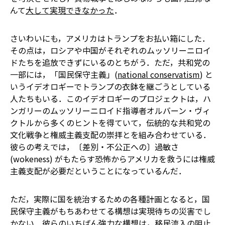
んて
大して実現できなかった
．
さいわいにも，アメリカはトランプをお払い箱にした．
その点は，ロシアや中国がそれぞれのムッソリーニロイ
ドたちを追放できずにいるのとちがう．ただ，共和党の
一部には，「国民保守主義」(
national conservatism
) と
いうイデオロギーでトランプの衣鉢を継ごうとしている
人たちもいる．このイデオロギーのプロジェクトは，ハ
ンガリーのムッソリーニロイド指導者オルバーン・ヴィ
クトルから多くのヒントを得ていて，伝統的な共和党の
文化戦争と権威主義支配の崇拝とを組み合わせている．
彼らの考えでは，〔差別・不公正への〕過敏さ
(wokeness) がもたらす恐怖からアメリカを救うには権威
主義支配が必要だということになっているんだ．
ただ，実際に国を統治するための各種計画となると，国
民保守主義がもちあわせてる構想は実現待ちの災害でし
かない．彼らのいちばん強力な構想は，移民流入の阻止