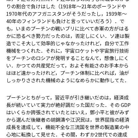
りの割合で負けはした（1918年～21年のポーランドや
1970年代のアフガニスタンがそうだったし，1939年～
40年のフィンランドも負けと言っていいだろう）．で
も，いまのプーチンの戦いブリに比べて赤軍の方がはる
かに恐るべき勢力だったのは，否定しにくい．ソ連は製
造でこそ大して効率的じゃなかったけれど，自分で工作
機械をつくれた．それに，宇宙ロケットや宇宙旅行技術
をプーチンのロシアが発明することなんて，想像しにく
い．かつての共産党だって，およそ有能さのお手本から
はほど遠かったけれど，プーチン体制に比べれば，油が
しっかりさされた機械のようになめらかに動作してた．
プーチンとちがって，習近平が引き継いだのは，経済成
長が続いていて実力が絶好調だった国だった．その GDP
はいくらか誇張されていたとはいえ，鄧小平と彼がみず
から選んだ後継者の胡錦濤や江沢民は，世界屈指の経済
成長を達成して，機能不全な三流国を世界の製造業の中
心地に転換して見せた．その間，わずか2世代での達成