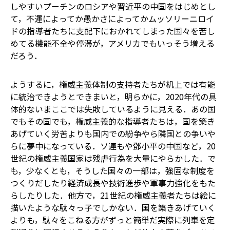
しやすい――プーチンのロシアや習近平の中国をはじめとし
て，不運によってか愚かさによってかムッソリーニロイ
ドの指導者たちに支配下におかれてしまった国々を苦し
めてる機能不全や停滞が，アメリカでもいっそう増える
だろう．
ようするに，権威主義体制の支持者たちが机上では有能
に統治できようとできまいと，明らかに，2020年代の具
体的ないまここでは失敗しているように見える．あの国
でもその国でも，権威主義的な指導者たちは，国を築き
あげていく労苦よりも国内での紛争やら隣国との争いや
らに夢中になっている．ソ連もや鄧小平の中国など，20
世紀の権威主義国家は残虐行為を大量にやらかした．で
も，少なくとも，そうした国々の一部は，強固な制度を
つくりだしたり経済成長や技術進歩や軍事力強化をもた
らしたりした．他方で，21世紀の権威主義者たちは絵に
描いたような駄々っ子でしかない．国を築きあげていく
よりも，駄々をこねる方がずっと簡単だ――実際に列車を定