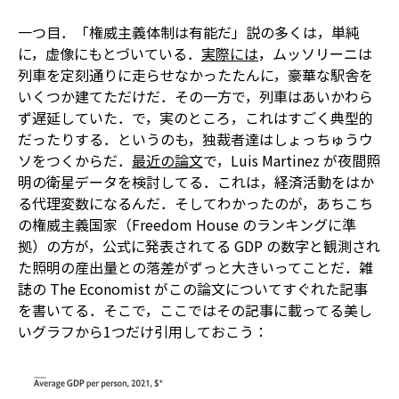
一つ目．「権威主義体制は有能だ」説の多くは，単純
に，虚像にもとづいている．
実際には
，ムッソリーニは
列車を定刻通りに走らせなかった――たんに，豪華な駅舎を
いくつか建てただけだ．その一方で，列車はあいかわら
ず遅延していた．で，実のところ，これはすごく典型的
だったりする．というのも，独裁者達はしょっちゅうウ
ソをつくからだ．
最近の論文
で，Luis Martinez が夜間照
明の衛星データを検討してる．これは，経済活動をはか
る代理変数になるんだ．そしてわかったのが，あちこち
の権威主義国家（Freedom House のランキングに準
拠）の方が，公式に発表されてる GDP の数字と観測され
た照明の産出量との落差がずっと大きいってことだ．雑
誌の The Economist がこの論文についてすぐれた記事
を書いてる．そこで，ここではその記事に載ってる美し
いグラフから1つだけ引用しておこう：