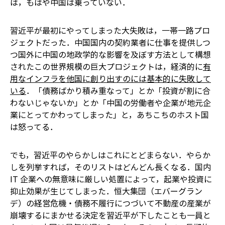
は，もはや中国は乗っていない．
習近平が最初にやってしまった大失敗は，一帯一路プロ
ジェクトだった．中国国内の契約業者に仕事を提供しつ
つ国外に中国の地政学的な影響を及ぼす方法として構想
されたこの世界規模の巨大プロジェクトは，経済的に
有
用なインフラを他国に創り出すのには基本的に失敗して
いる
．「債務ばかり積み重なって」とか「投資が割に合
わないじゃないか」とか「中国の労働者や企業が地元企
業にとってかわってしまった」と，あちこちのホスト国
は怒ってる．
でも，習近平のやらかしはこれにとどまらない．やらか
しを列挙すれば，そのリストはどんどん長くなる．国内
IT 企業への無意味に厳しい処置によって，起業や投資に
抑止効果が生じてしまった．恒大集団（エバーグラン
デ）の経営危機・債務不履行につづいて不動産の産業が
崩壊するにまかせる決定を習近平が下したことも一員と