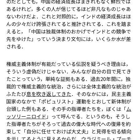
のだとしても，中国の経済成長はまぎれもなく鮮烈では
あるけれど，多くの人が信じてるほど非凡なものじゃあ
ないわけだよ．これと対照的に，インドの経済成長はほ
んの少々だけ誇張されてると推計されてる．これを踏ま
えると，「中国は独裁体制のおかげでインドとの競争で
先をゆけた」っていう決まり文句には，いくらか水が差
される．
権威主義体制が有能だっている伝説を疑うべき理由は，
そういう虚偽だけじゃない．みんなが自分の目で見てき
たことっていう，単純な証拠もある．過去20年間に，独
裁的で権威主義的な統治，さらには全体主義的な統治が
ふたたび
息を吹き返してきた
．そのなかには，民主主義
国家のなかで「ポピュリスト」運動をとおして新体制が
台頭した例もある．その手の指導者たちを，ぼくは「
ム
ッソリーニロイド
」って呼んでる．というのも，そうし
た指導者たちがそろって過去の偉大な時代への復帰を約
束して「自分に任せておけば大丈夫」と見得を切る傾向
を示してるように見えるからだ．ウラジミール・プーチ