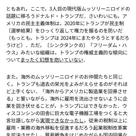
ともあれ，ここで，3人目の現代版ムッソリーニロイドの
話題に移ろう――ドナルド・トランプだ．さいわいにも，ア
メリカの民主主義体制は，2020年にトランプが民主制
〔選挙結果〕をひっくり返して権力を握るのを防いだ
（もっとも，トランプは 2024年にまたやろうとするだろ
うけど）．ただ，〔シンクタンクの〕「フリーダム・ハ
ウス」みたいな組織は，トランプの権威主義的な傾向に
ついて
まったく幻想を抱いていない
．
また，海外のムッソリーニロイドのお仲間たちと同じ
く，トランプも過去の栄光をよみがえらせるのがそれほ
ど上手くない．「海外からアメリカに製造業を回帰させ
る」と誓いながら，海外に雇用を流出させないように企
業を説き伏せることが，トランプにはできなかった．ウ
ィスコンシンの田舎に巨大な電子機器工場をつくると大
言壮語しながら
実現できなかったし
，従来の税制以上に
雇用・業務の海外移転を促進するだろう起業税制改革案
を可決させたし，貿易戦争をはじめながらも国内回帰な