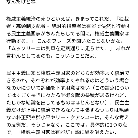
なんだけどね．
権威主義統治の売りといえば，きまってこれだ．「独裁
者・寡頭制支配者・ 絶対的指導者は有能で決然と行動す
る――民主主義国家がちんたらしてる間に，権威主義国家は
行動する．」 こんなフレーズを聞いたことないかな，
「ムッソリーニは列車を定刻通りに走らせた．」 あれが
言わんとしてるのも，こういうことだよ．
民主主義国家と権威主義国家のどちらが効率よく統治で
きるのか，それぞれが効率よくやれるのはどういう場合
なのかについて評価を下す用意はない（この論点につい
てはすごく長きにわたる学術文献の蓄積があるけれど，
たしかな結論を出してるものはほとんどない）．民主主
義だけが上手に統治できるなんて主張するつもりは毛頭
ない――朴正煕や鄧小平やリー・クアンユーは，そんな考え
の反例だ．そうじゃなく，ここでは，具体的に2つの点
で，「権威主義国家は有能だ」説に異を唱えたい．