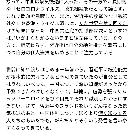
なって，中国は景気後退に入った．その一方で，長期的
な「ゼロコロナウイルス」政策継続を頑として譲らず，
これで問題を隠蔽した．また，習近平の攻撃的な「戦狼
外交」や香港・ウイグル潰しは，
ただ世界を敵に回すだ
け
の結果になった．中国共産党の指導部は次にどうすれ
ばいいかよくわからないまま
右往左往
している．その一
方で，相変わらず，習近平は自分の絶対権力を盤石にし
つつ自分の個人崇拝を広めることに注力している．
世間に知れ渡りはじめる一年前から，
習近平に統治能力
が根本的に欠けていると予測できていた
のが自分として
はうれしい――べつに，中国について深い知識があったから
予測できたわけじゃなくって，単純に，虚勢を張ったム
ッソリーニロイドをひと目見てそれと識別したからにす
ぎない．さて，習近平のブランドをいくぶん損なった景
気後退のあと，中国体制についてぼくより
深く知ってる
人たち
のあいだでも，だんだんとそういう発言を
言いや
すくなって
きている．