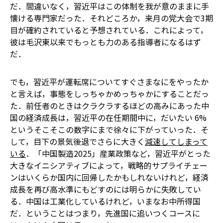
だ．間違いなく，習近平はこの体制を我が意のままに手
懐ける専門家だった．それどころか，来月の党大会で3期
目が確約されていると予想されている．これによって，
彼は毛沢東以来でもっとも力のある指導者になるはず
だ．
でも，習近平が運転席についてすぐさまなにをやったか
と言えば，事態をしっちゃかめっちゃかにすることだっ
た．前任者のときはクラクラするほどの高みにあった中
国の経済成長は，習近平の在任期間中に，だいたい 6%
というそこそこの数字にまで徐々に下がっていった．そ
して，目下の景気後退でさらに大きく
減速してしまって
いる
．「中国製造2025」産業政策など，習近平がとった
大きなイニシアティブによって，戦略的サプライチェー
ンはいくらか国内に回帰したかもしれないけれど，経済
成長を再び高水準にもどすのには明らかに失敗してい
る．中国は工業化しているけれど，いまなお中所得国
だ．ということはつまり，先進国に追いつくコースに