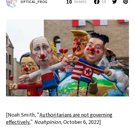
10
10
SHARES
OPTICAL_FROG
[Noah Smith, “
Authoritarians are not governing
effectively
,”
Noahpinion
, October 6, 2022]