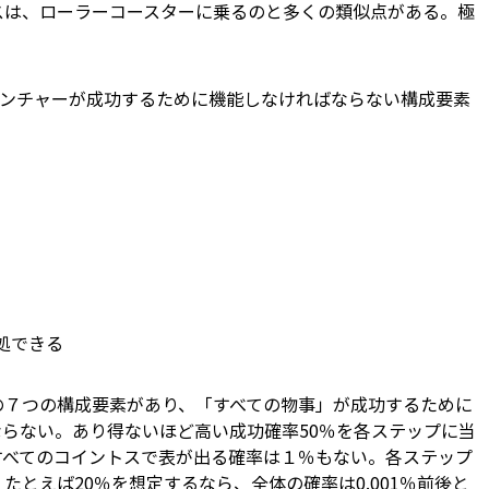
スは、ローラーコースターに乗るのと多くの類似点がある。極
ベンチャーが成功するために機能しなければならない構成要素
処できる
７つの構成要素があり、「すべての物事」が成功するために
ない。あり得ないほど高い成功確率――50％――を各ステップに当
すべてのコイントスで表が出る確率は１％もない。各ステップ
たとえば20％を想定するなら、全体の確率は0.001％前後と