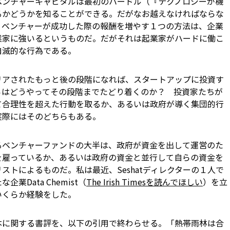
ベンチャーキャピタルは最初のハードル（『テクノロジーが機
るかどうかを知ることができる。だがなお越えなければならな
。ベンチャーが成功した際の報酬を増やす１つの方法は、企業
業家に強いるというものだ。だがそれは起業家がハードに働こ
自滅的な行為である。
アされたもっと後の段階になれば、スタートアップに投資す
らはどうやってその段階までたどり着くのか？ 投資家たちが
て合理性を超えた行動を取るか、あるいは政府が導く集団的行
て実際にはそのどちらもある。
ベンチャーファンドの大半は、政府が資金を出して運営のた
を雇っているか、あるいは政府の資金と並行して自らの資金を
ストによるものだ。私は最近、Seshatディレクターの１人で
Data Chemist（
The Irish Timesを読んでほしい
）を立
いくらか経験をした。
に関する書評を、以下の引用で終わらせる。「熱帯雨林は合