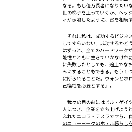
なる。もし億万長者になりたいな
世の梯子を上っていくか、ヘッ
ィが示唆したように、富を相続
それに私は、成功するビジネス
してすらいない。成功するかど
はずっと、全てのハードワーク
能性とともに生きていかなければ
に失敗したとしても、途上でな
みにすることもできる。もう１
に断られることだ。ウォンとホ
己犠牲を必要とする」。
我々の目の前にはビル・ゲイツ
人につき、企業を立ち上げよう
ふれたニコラ・テスラですら、
のニューヨークのホテル暮らし