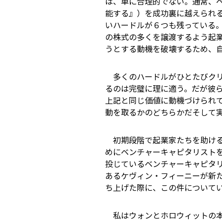
は、単に合理的でない。通常、
能する』）を成功裏に越えられ
いハードルが６つも残っている
の株式の多くを譲渡するよう起
うとする動機を破壊するため、
多くのハードルがひとたびクリ
るのは完璧に理に適う。だが彼
上記と同じ価値に動機づけられ
動を取るかのどちらかだ――そし
初期段階で起業家たちを助ける
めにベンチャーキャピタリスト
投じているベンチャーキャピタリ
あるケヴィン・フィーニーが新たな企業
ち上げた際に、この件について
私はウォンとホロウィットの本