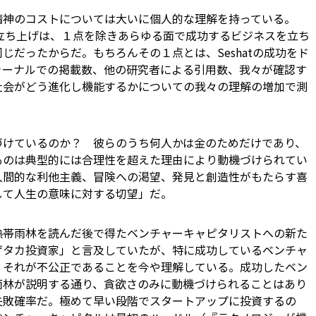
神のコストについては大いに個人的な理解を持っている。
立ち上げは、１点を除きあらゆる面で成功するビジネスを立ち
じだったからだ。もちろんその１点とは、Seshatの成功をド
ャーナルでの掲載数、他の研究者による引用数、我々が確認す
社会がどう進化し機能するかについての我々の理解の増加で測
けているのか？ 彼らのうち何人かは金のためだけであり、
ものは典型的には合理性を超えた理由により動機づけられてい
人間的な利他主義、冒険への渇望、発見と創造性がもたらす喜
して人生の意味に対する切望」だ。
帯雨林を読んだ後で得たベンチャーキャピタリストへの新た
ゲタカ投資家」と言及していたが、特に成功しているベンチャ
、それが不公正であることを今や理解している。成功したベン
雨林が説明する通り、貪欲さのみに動機づけられることはあり
失敗確率だ。極めて早い段階でスタートアップに投資するの