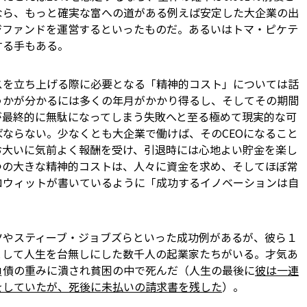
ら、もっと確実な富への道がある――例えば安定した大企業の出
ジファンドを運営するといったものだ。あるいはトマ・ピケテ
する手もある。
を立ち上げる際に必要となる「精神的コスト」については話
うかが分かるには多くの年月がかかり得るし、そしてその期間
が最終的に無駄になってしまう失敗へと至る極めて現実的な可
ならない。少なくとも大企業で働けば、そのCEOになること
お大いに気前よく報酬を受け、引退時には心地よい貯金を楽し
つの大きな精神的コストは、人々に資金を求め、そしてほぼ常
ロウィットが書いているように「成功するイノベーションは自
やスティーブ・ジョブズらといった成功例があるが、彼ら１
として人生を台無しにした数千人の起業家たちがいる。才気あ
負債の重みに潰され貧困の中で死んだ（人生の最後に
彼は一連
をしていたが、死後に未払いの請求書を残した
）。