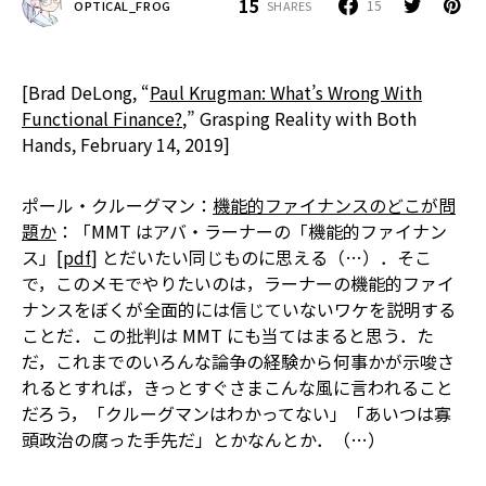
15
15
SHARES
OPTICAL_FROG
[Brad DeLong, “
Paul Krugman: What’s Wrong With
Functional Finance?
,” Grasping Reality with Both
Hands, February 14, 2019]
ポール・クルーグマン：
機能的ファイナンスのどこが問
題か
：「MMT はアバ・ラーナーの「機能的ファイナン
ス」[
pdf
] とだいたい同じものに思える（…）．そこ
で，このメモでやりたいのは，ラーナーの機能的ファイ
ナンスをぼくが全面的には信じていないワケを説明する
ことだ．この批判は MMT にも当てはまると思う．た
だ，これまでのいろんな論争の経験から何事かが示唆さ
れるとすれば，きっとすぐさまこんな風に言われること
だろう，「クルーグマンはわかってない」「あいつは寡
頭政治の腐った手先だ」とかなんとか．（…）