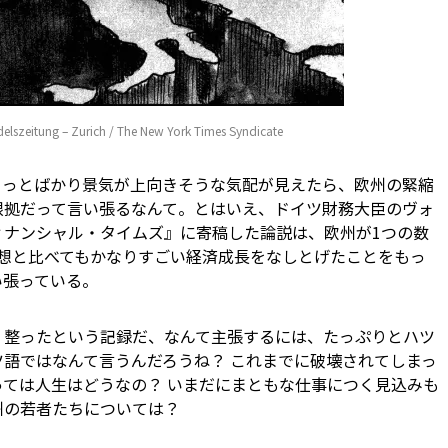
elszeitung – Zurich / The New York Times Syndicate
ょっとばかり景気が上向きそうな気配が見えたら、欧州の緊縮
根拠だって言い張るなんて。とはいえ、ドイツ財務大臣のヴォ
ナンシャル・タイムズ』に寄稿した論説は、欧州が1つの――数
て予想と比べてもかなりすごい経済成長をなしとげたことをもっ
い張っている。
く整ったという記録だ、なんて主張するには、たっぷりとハツ
イツ語ではなんて言うんだろうね？ これまでに破壊されてしまっ
ては人生はどうなの？ いまだにまともな仕事につく見込みも
州の若者たちについては？