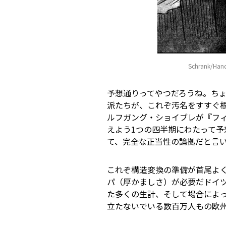
Schrank/Hand
予想通りってやつだろうね。ち
派たちが、これぞ汚名をすすぐ
ルフガング・ショイブレが『フィ
えよう――1つの四半期にわたっ
て、完全な正当性の論拠だと言
これぞ構造変換の準備が首尾よ
パ（厚かましさ）が必要だ――ド
た多くの生計、そして場合によっ
立たないでいる数百万人もの欧