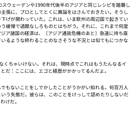
のスウェーデンや1990年代後半のアジアと同じレシピを踏襲し
の主張に、プロとしてとくに異論をはさんでおきたい。そうし
り下げが関わっていた。これは、いま欧州の周辺国で起きてい
いう緩慢で過酷なしろものとはちがう。それに、これまで何度
アジア諸国の経済は、〔アジア通貨危機のあと〕急速に持ち直
ているような終わることのなさそうな不況とは似てもにつかな
かなくちゃいけない。それは、現時点でこれはもうたんなるイ
ことだ：ここには、エゴと経歴がかかってるんだよ。
んでもないことをしでかしたことがうかがい知れる。何百万人
という失態だ。彼らは、このことをけっして認めたりしないだ
むわけだ。