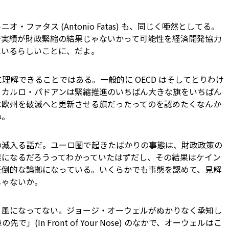
ファタス (Antonio Fatas) も、同じく唖然としてる。
済実績が財政緊縮の結果じゃないかって可能性を経済開発協力
ずにいるらしいことに、だよ。
解できることではある。一般的に OECD は――そしてとりわけ
カルロ・パドアンは――緊縮推進のいちばん大きな旗をいちばん
は欧州を破滅へと更新させる旗だったってのを認めたくなんか
ね。
の滅入る話だ。ユーロ圏で起きたばかりの事態は、財政政策の
果になるだろうってわかっていたはずだし、その結果はケイン
圧倒的な論拠になっている。いくらかでも事態を認めて、見解
じゃないか。
う風になってない。ジョージ・オーウェルがぬかりなく承知し
(In Front of Your Nose) のなかで、オーウェルはこ