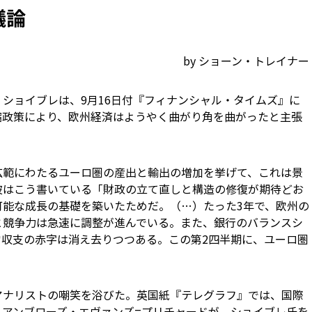
議論
by ショーン・トレイナー
ショイブレは、9月16日付『フィナンシャル・タイムズ』に
縮政策により、欧州経済はようやく曲がり角を曲がったと主張
広範にわたるユーロ圏の産出と輸出の増加を挙げて、これは景
はこう書いている――「財政の立て直しと構造の修復が期待どお
可能な成長の基礎を築いたためだ。（…）たった3年で、欧州の
と競争力は急速に調整が進んでいる。また、銀行のバランスシ
常収支の赤字は消え去りつつある。この第2四半期に、ユーロ圏
アナリストの嘲笑を浴びた。英国紙『テレグラフ』では、国際
るアンブローズ・エヴァンズ=プリチャードが、ショイブレ氏を