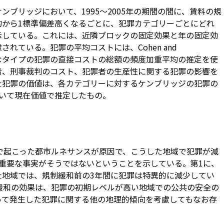
ンブリッジにおいて、1995～2005年の期間の間に、賃料の規
均から1標準偏差高くなるごとに、犯罪カテゴリーごとにどれ
示している。これには、近隣ブロックの固定効果と年の固定効
れている。犯罪の平均コストには、Cohen and
る様々なタイプの犯罪の直接コストの総額の頻度加重平均の推定を使
者、刑事裁判のコスト、犯罪者の生産性に関する犯罪の影響を
た犯罪の価値は、各カテゴリーに対するケンブリッジの犯罪の
用いて現在価値で推定したもの。
土で起こった都市ルネサンスが原因で、こうした地域で犯罪が減
重要な事実がそうではないということを示している。第1に、
た地域では、規制緩和前の3年間に犯罪は特異的に減少してい
緩和の効果は、犯罪の初期レベルが高い地域での公共の安全の
って発生した犯罪に関する他の地理的傾向を考慮してもなお存