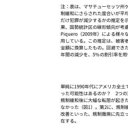
注：表は、マサチューセッツ州ケ
制緩和にさらされた度合いが平
だけ犯罪が減少するかの推定を
果、国勢統計区の線形傾向が考慮さ
Piquero（2009年）によ
用している。この推定は、被害
金額に換算したもの。回避でき
年間の減少を、5％の割引率を
単純に1990年代にアメリカ全
った可能性はあるのか？ 2つの
規制緩和後に大幅な転居が起き
なかった（図1）。第2に、規制
改善といった、規制撤廃に先立
在する。