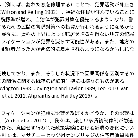
る（例えば、割れた窓を修理する）ことで、犯罪活動が抑止さ
son and Kelling 1982）。裕福な住民が住んでいることに
課税標準が増え、自治体が犯罪対策を優先するようになり、警
するための民間の警備対策への投資が行われるようになるかも
. 2011）。最後に、賃料の上昇によって転居せざるを得ない地元の犯罪
リフィケーションが犯罪を減らす可能性がある。また、地方の
、犯罪者だった人が合法的に雇用されるようになるかもしれな
反映しており、また、そうした状況下で因果関係を区別するの
化の関係に関する既存の経験的証拠には様々なものがある
vington 1988, Covington and Taylor 1989, Lee 2010, Van
s et al. 2011, Aliprantis and Hartley 2015）。
リフィケーションが犯罪に影響を及ぼすかどうか、その影響は
tor et al. 2017）。我々は、厳しい家賃統制体制が急速
起きた、意図せず行われた政策実験における近隣の変化につい
体制では、マサチューセッツ州ケンブリッジの住宅用賃貸物件