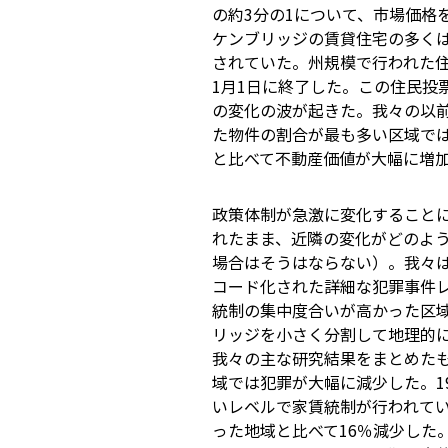
の約3分の1について、市場価格
ケンブリッジの賃貸住宅の多く
されていた。州規模で行われた住
1月1日に終了した。この住民投
の変化の波が起きた。我々の以
た物件の割合が最も多い区域では
と比べて不動産価値が大幅に増加したこ
政策体制が急激に変化すること
れたまま、近隣の変化がどのよ
場合はそうはならない）。我々は
コード化された詳細な犯罪事件
統制の集中度合いが高かった区
リッジを小さく分割して地理的
我々の主な研究結果をまとめた
域では犯罪が大幅に減少した。1
いレベルで家賃統制が行われて
った地域と比べて16％減少した