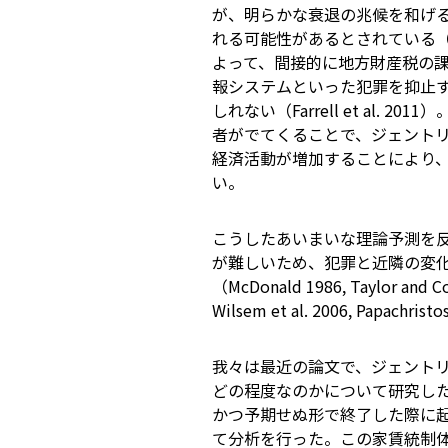
が、明らかな衰退の兆候を和げ
れる可能性があるとされている（Wil
よって、間接的に地方財産税の
報システムといった犯罪を抑止
しれない（Farrell et al
者がでてくることで、ジェント
経済活動が増加することにより
い。
こうしたあいまいな理論予測を
が難しいため、犯罪と近隣の変
（McDonald 1986, Taylor and Co
Wilsem et al. 2006, Papachristo
我々は最近の論文で、ジェント
どの程度なのかについて研究した（Au
かつ予期せぬ形で終了した際に
て分析を行った。この家賃統制