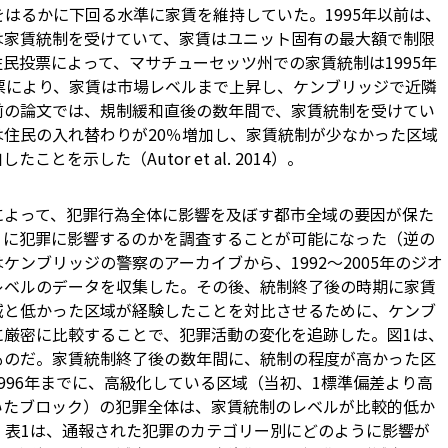
をはるかに下回る水準に家賃を維持していた。1995年以前は、
は家賃統制を受けていて、家賃はユニット固有の最大額で制限
民投票によって、マサチューセッツ州での家賃統制は1995年
票により、家賃は市場レベルまで上昇し、ケンブリッジで近隣
前の論文では、規制緩和直後の数年間で、家賃統制を受けてい
住民の入れ替わりが20％増加し、家賃統制が少なかった区域
とを示した（Autor et al. 2014）。
によって、犯罪行為全体に影響を及ぼす都市全域の要因が保た
うに犯罪に影響するのかを調査することが可能になった（逆の
ケンブリッジの警察のアーカイブから、1992～2005年のジオ
レベルのデータを収集した。その後、統制終了後の時期に家賃
域と低かった区域が経験したことを対比させるために、ケンブ
に厳密に比較することで、犯罪活動の変化を追跡した。図1は、
ものだ。家賃統制終了後の数年間に、統制の程度が高かった区
996年までに、高級化している区域（当初、1標準偏差より高
いたブロック）の犯罪全体は、家賃統制のレベルが比較的低か
。表1は、通報された犯罪のカテゴリー別にどのように影響が