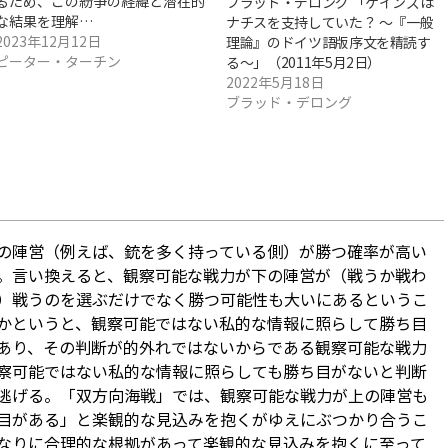
るため、この紛争の経緯と潜在的
ブラッド・デロング 「ケインズは
な結果を理解…
ナチスを支持していた？ ～『一般
2023年12月12日
理論』のドイツ語版序文を精読す
ピーター・ターチン
る～」（2011年5月2日）
2022年5月18日
ブラッド・デロング
の陣営（例えば、銃を多く持っている側）が勝つ確率が高い
。言い換えると、観察可能な戦力が下の陣営が（戦うか戦わ
）戦うのを選ぶだけでなく勝つ可能性も大いにあるというこ
かというと、観察可能ではない私的な情報に照らして勝ち目
あり、その判断が的外れではないからである――観察可能な戦力
察可能ではない私的な情報に照らしても勝ち目がないと判断
逃げる――。「双方向海戦」では、観察可能な戦力が上の陣営も
目がある」と楽観的な見込みを抱くがゆえにぶつかり合うこ
なりに合理的な根拠があって楽観的な見込みを抱くに至って