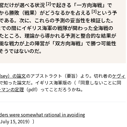
[2]
営だけが選べる状況
で起きる「一方向海戦」で
[3]
から勝敗（戦果）がどうなるかを占える
という予
である。次に、これらの予測の妥当性を検証した。
3年までの間にイギリス海軍の戦隊が関わった全海戦の
たところ、理論から導かれる予測と整合的な結果が
能な戦力が上の陣営が「双方向海戦」で勝つ可能性
そうではないのだ。
dsey）の論文
のアブストラクト（要旨）より。切れ者の
ケヴィ
で知った論文だ。イギリス海軍版の（「同意しないことに同
ーマンの定理
（pdf）ってことだろうかね。
ders were somewhat rational in avoiding
, July 15, 2019）〕