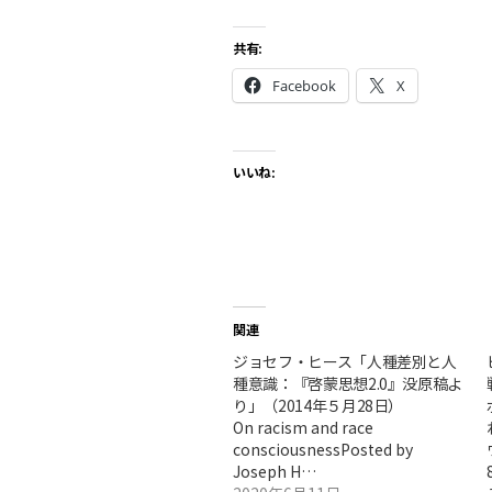
共有:
Facebook
X
いいね:
関連
ジョセフ・ヒース「人種差別と人
種意識：『啓蒙思想2.0』没原稿よ
り」（2014年５月28日）
On racism and race
consciousnessPosted by
Joseph H…