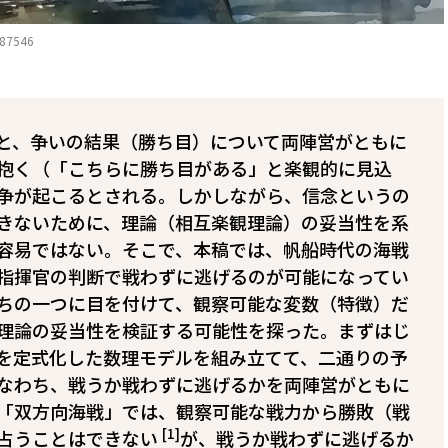
787546
と、争いの結果（勝ち目）について両陣営がともに
抱く（「こちらに勝ち目がある」と楽観的に見込
争が起こるとされる。しかしながら、信念というの
きないために、理論（相互楽観理論）の妥当性を系
容易ではない。そこで、本稿では、帆船時代の海戦
――指揮官の判断で戦わずに逃げるのが可能になってい
ちの一つ――に目を付けて、観察可能な変数（特徴）だ
理論の妥当性を検証する可能性を探った。まずはじ
を定式化した数理モデルを組み立てて、二通りの予
なわち、戦うか戦わずに逃げるかを両陣営がともに
「双方向海戦」では、観察可能な戦力から勝敗（戦
[1]
占うことはできない
が、戦うか戦わずに逃げるか