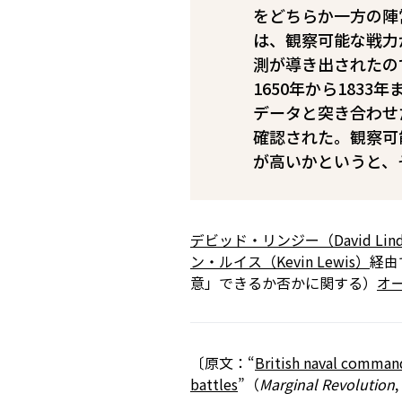
をどちらか一方の陣
は、観察可能な戦力
測が導き出されたの
1650年から183
データと突き合わせ
確認された。観察可
が高いかというと、
デビッド・リンジー（David Lin
ン・ルイス（Kevin Lewis）
経由
意」できるか否かに関する）
オ
〔原文：“
British naval comman
battles
”（
Marginal Revolution