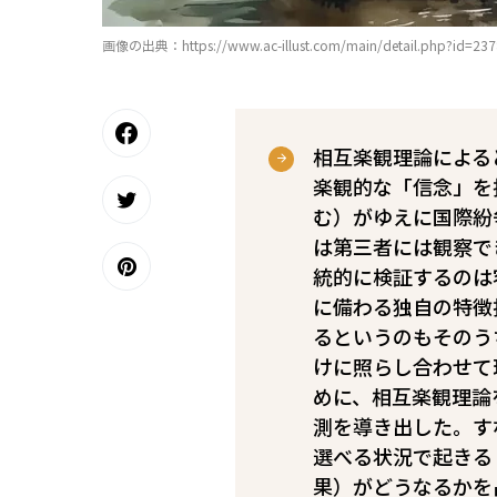
画像の出典：https://www.ac-illust.com/main/detail.php?id=23
相互楽観理論による
楽観的な「信念」を
む）がゆえに国際紛
は第三者には観察で
統的に検証するのは
に備わる独自の特徴
るというのもそのう
けに照らし合わせて
めに、相互楽観理論
測を導き出した。す
選べる状況で起きる
果）がどうなるかを