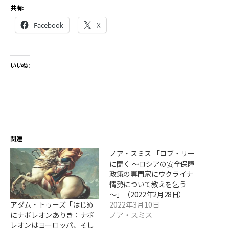
共有:
Facebook
X
いいね:
関連
ノア・スミス 「ロブ・リー
に聞く ～ロシアの安全保障
政策の専門家にウクライナ
情勢について教えを乞う
～」（2022年2月28日）
アダム・トゥーズ「はじめ
2022年3月10日
にナポレオンありき：ナポ
ノア・スミス
レオンはヨーロッパ、そし