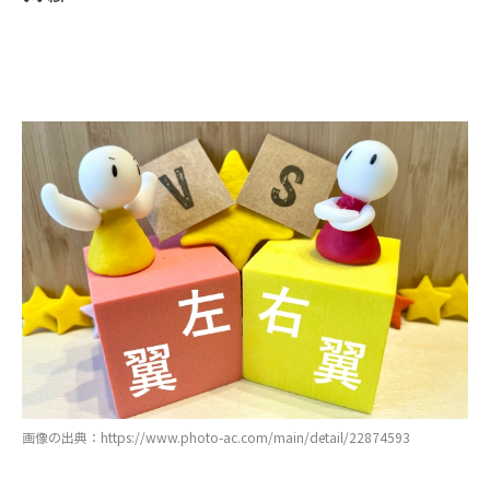
画像の出典：https://www.photo-ac.com/main/detail/22874593