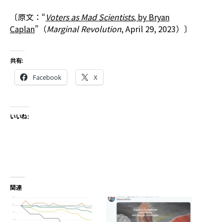
〔原文：“
Voters as Mad Scientists
, by Bryan
Caplan
”（
Marginal Revolution
, April 29, 2023）〕
共有:
Facebook
X
いいね:
関連