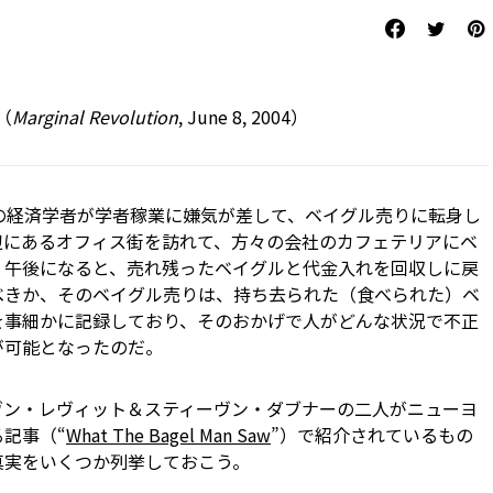
（
Marginal Revolution
, June 8, 2004）
の経済学者が学者稼業に嫌気が差して、ベイグル売りに転身し
辺にあるオフィス街を訪れて、方々の会社のカフェテリアにベ
。午後になると、売れ残ったベイグルと代金入れを回収しに戻
べきか、そのベイグル売りは、持ち去られた（食べられた）ベ
を事細かに記録しており、そのおかげで人がどんな状況で不正
が可能となったのだ。
ヴン・レヴィット＆スティーヴン・ダブナーの二人がニューヨ
記事（“
What The Bagel Man Saw
”）で紹介されているもの
真実をいくつか列挙しておこう。