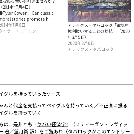
直な振る舞いを引き出せるか？」
（2014年7月4日）
●Tyler Cowen, “Can classic
moral stories promote h…
2014年7月6日
アレックス・タバロック「電気を
タイラー・コーエン
権利扱いすることの帰結」（2020
年3月5日）
2020年3月6日
アレックス・タバロック
イグルを持っていったケース
ゃんと代金を支払ってベイグルを持っていく／不正直に振る
イグルを持っていく
方は、是非とも『
ヤバい経済学
』（スティーヴン・レヴィッ
ー 著／望月衛 訳）をご覧あれ（タバロックがこのエントリー