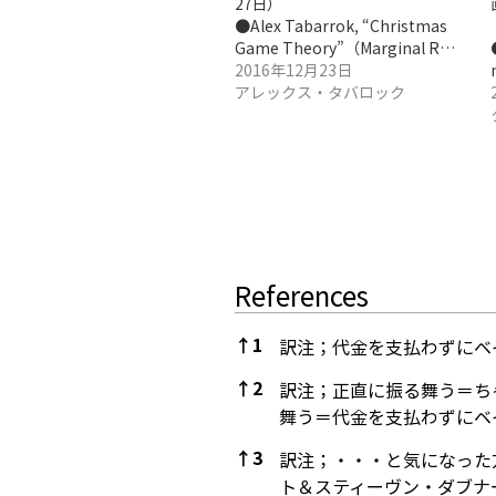
27日）
●Alex Tabarrok, “Christmas
Game Theory”（Marginal R…
2016年12月23日
アレックス・タバロック
References
↑
1
訳注；代金を支払わずにベ
↑
2
訳注；正直に振る舞う＝ち
舞う＝代金を支払わずにベ
↑
3
訳注；・・・と気になった
ト＆スティーヴン・ダブナ