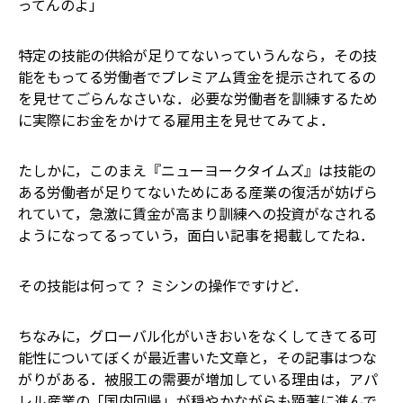
ってんのよ」
特定の技能の供給が足りてないっていうんなら，その技
能をもってる労働者でプレミアム賃金を提示されてるの
を見せてごらんなさいな．必要な労働者を訓練するため
に実際にお金をかけてる雇用主を見せてみてよ．
たしかに，このまえ『ニューヨークタイムズ』は技能の
ある労働者が足りてないためにある産業の復活が妨げら
れていて，急激に賃金が高まり訓練への投資がなされる
ようになってるっていう，面白い記事を掲載してたね．
その技能は何って？ ミシンの操作ですけど．
ちなみに，グローバル化がいきおいをなくしてきてる可
能性についてぼくが最近書いた文章と，その記事はつな
がりがある．被服工の需要が増加している理由は，アパ
レル産業の「国内回帰」が穏やかながらも顕著に進んで