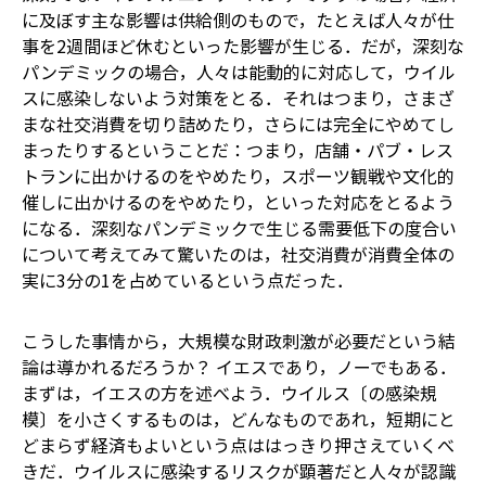
に及ぼす主な影響は供給側のもので，たとえば人々が仕
事を2週間ほど休むといった影響が生じる．だが，深刻な
パンデミックの場合，人々は能動的に対応して，ウイル
スに感染しないよう対策をとる．それはつまり，さまざ
まな社交消費を切り詰めたり，さらには完全にやめてし
まったりするということだ：つまり，店舗・パブ・レス
トランに出かけるのをやめたり，スポーツ観戦や文化的
催しに出かけるのをやめたり，といった対応をとるよう
になる．深刻なパンデミックで生じる需要低下の度合い
について考えてみて驚いたのは，社交消費が消費全体の
実に3分の1を占めているという点だった．
こうした事情から，大規模な財政刺激が必要だという結
論は導かれるだろうか？ イエスであり，ノーでもある．
まずは，イエスの方を述べよう．ウイルス〔の感染規
模〕を小さくするものは，どんなものであれ，短期にと
どまらず経済もよいという点ははっきり押さえていくべ
きだ．ウイルスに感染するリスクが顕著だと人々が認識