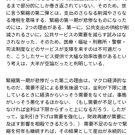
るまで部分的にしか巻き返されていない．そのため，世
に言う緊縮の第二弾とは，支出のさらなる削減やさらな
る増税を意味する．緊縮の第一期が悲惨なものになった
のには，2つの理由がある．第一に，公共支出の供給が削
減されるさいに，公共サービスの需要を減らす試みはな
されなかった．そのため，医療・福祉・刑務所・警察・
司法制度などのサービスが支障を来すのは不可避だっ
た．こうしたサービス提供で大幅な効率改善があるとい
う考えは，大半が空論だったと判明している．
緊縮第一期が悲惨だった第二の理由は，マクロ経済的な
ものだ．需要不足による景気後退では，金利が下限に達
しているときに経済からいっそう需要をなくせば，事態
がいっそう悪化するほかない．（もし需要が不足してい
なければ金利は下限からずっと上になるだろう．したが
って，金利引き下げは需要を強化し，財政再建が需要に
及ぼす影響を相殺できるだろう．） 需要不足のなかで緊
縮を何年も継続すれば，その結果として産出が永続的に