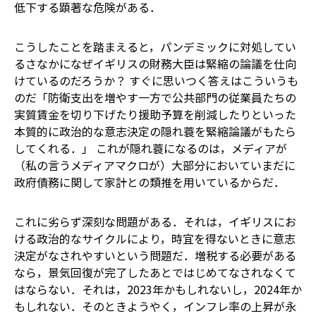
低下する顕著な危険がある．
こうしたことを踏まえると，パンデミックに対処してい
るさなかになぜイギリスの財務大臣は緊縮の論議を仕向
けているのだろうか？ すぐに思いつく答えはこういうも
のだ―――「防衛支出を増やす一方で公共部門の従業員たちの
実質賃金を切り下げたり援助予算を削減したりといった
本質的に政治的な意志決定の隠れ蓑を緊縮論議がもたら
してくれる．」 これが隠れ蓑になるのは，メディアが
（私の言うメディアマクロが）大部分においていまだに
政府債務に関して家計との類推を用いているからだ．
これに劣らず深刻な問題がある．それは，イギリスにお
ける政治的なサイクルにより，時宜を得ないときに意志
決定がなされやすいという問題だ．増税する必要がある
なら，景気回復が完了したあとではじめてなされなくて
はならない．それは，2023年かもしれないし，2024年か
もしれない．そのときようやく，インフレ率の上昇が永