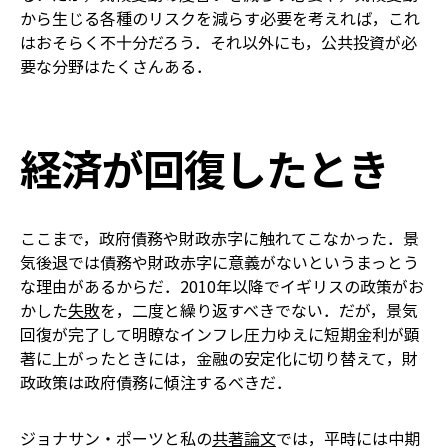
から生じる各種のリスクを減らす必要を考えれば，これ
はおそらく不十分だろう．それ以外にも，公共投資が必
要な分野はたくさんある．
経済が回復したとき
ここまで，政府債務や財政赤字に触れてこなかった．景
気後退では債務や財政赤字に意義がないというまっとう
な理由があるからだ．2010年以降でイギリスの政策がお
かした
失敗
を，二度と繰り返すべきでない．だが，景気
回復が完了して明瞭なインフレ圧力ゆえに短期金利が顕
著に上がったときには，金融の安定化に切り替えて，財
政政策は政府債務に傾注するべきだ．
ジョナサン・ポーツと私の
共著論文
では，平時には中期