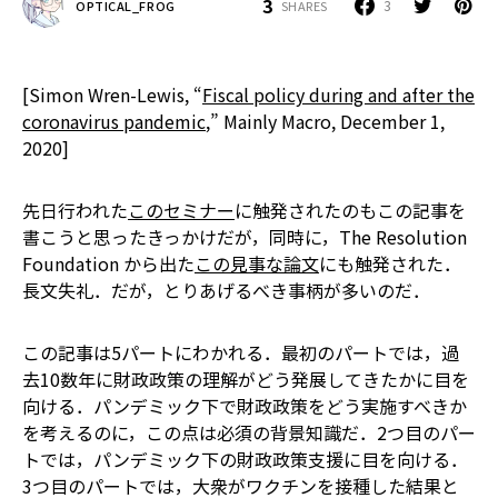
3
3
SHARES
OPTICAL_FROG
[Simon Wren-Lewis, “
Fiscal policy during and after the
coronavirus pandemic
,” Mainly Macro, December 1,
2020]
先日行われた
このセミナー
に触発されたのもこの記事を
書こうと思ったきっかけだが，同時に，The Resolution
Foundation から出た
この見事な論文
にも触発された．
長文失礼．だが，とりあげるべき事柄が多いのだ．
この記事は5パートにわかれる．最初のパートでは，過
去10数年に財政政策の理解がどう発展してきたかに目を
向ける．パンデミック下で財政政策をどう実施すべきか
を考えるのに，この点は必須の背景知識だ．2つ目のパー
トでは，パンデミック下の財政政策支援に目を向ける．
3つ目のパートでは，大衆がワクチンを接種した結果と