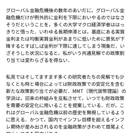
グローバル金融危機後の数年のあいだに，グローバル金
融危機だけが例外的に金利を下限においやるのではなさ
そうだということを，多くの大学マクロ経済学者ははっ
きりと悟った．いわゆる長期停滞とは，基底にある実質
金利または均衡実質金利があまりに低いために景気が下
降するとすばしば金利が下限に達してしまう現象だ．い
ざそうした状況になると，私がいう共通見解での政策割
り当ては変わらざるを得ない．
私見では―――そしてますます多くの研究者たちの見解でも―――少
なくとも時と場合によっては財政政策での安定化を含む
新たな政策割り当てが必要だ．MMT（現代貨幣理論）の
学派は，旧来の枠組みを反転させて，いつでも財政政策
を需要の安定化に用いることを提案している．だが，こ
れはグローバル金融危機以前の歴史を無視しているよう
に思える．かつて，国内でインフレ目標を超えるインフ
レ期待が産み出されるのを金融政策がきわめて首尾よく