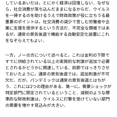
しているあいだは，とにかく経済は回復しない．なぜな
ら，社交消費が落ち込んだままになるからだ．ウイルス
を一掃するのを助けるうえで財政政策が役に立ちうる最
重要のポイントは，社交消費の減少で苦しむ労働者や企
業に支援を提供するという方法だ．不完全な類推ではあ
るが，通常の景気後退で機能する自動安定化装置にこれ
をなぞらえてもよい．
一方，ノーの方について述べると，これは金利の下限で
すでに供給されている以上の実質的な刺激が追加で必要
とされるかどうかに関連している．前節ではっきりさせ
ておいたように，通常の景気後退では，追加刺激が不可
欠だ．だが，パンデミックは通常の景気後退とはちが
う．これには2つの理由がある．第一に，需要ショックが
特定部門に限定されているということ．減税のような標
準的な財政刺激は，ウイルスに打撃を受けていない部門
の需要を増やす見込みが大きい．