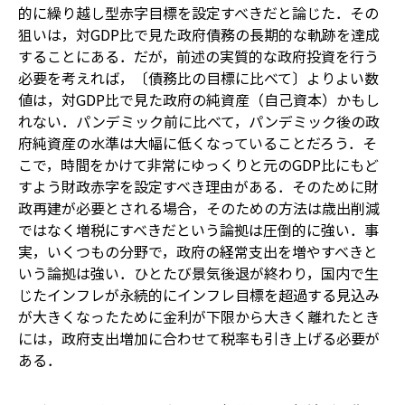
的に繰り越し型赤字目標を設定すべきだと論じた．その
狙いは，対GDP比で見た政府債務の長期的な軌跡を達成
することにある．だが，前述の実質的な政府投資を行う
必要を考えれば，〔債務比の目標に比べて〕よりよい数
値は，対GDP比で見た政府の純資産（自己資本）かもし
れない．パンデミック前に比べて，パンデミック後の政
府純資産の水準は大幅に低くなっていることだろう．そ
こで，時間をかけて非常にゆっくりと元のGDP比にもど
すよう財政赤字を設定すべき理由がある．そのために財
政再建が必要とされる場合，そのための方法は歳出削減
ではなく増税にすべきだという論拠は圧倒的に強い．事
実，いくつもの分野で，政府の経常支出を増やすべきと
いう論拠は強い．ひとたび景気後退が終わり，国内で生
じたインフレが永続的にインフレ目標を超過する見込み
が大きくなったために金利が下限から大きく離れたとき
には，政府支出増加に合わせて税率も引き上げる必要が
ある．