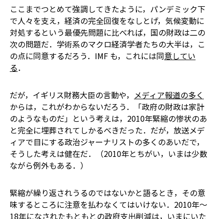
ここまでつとめて強調してきたように，パンデミック下
で人々を支え，経済の完全回復をなしとげ，気候変動に
対処するという最優先問題に比べれば，国の財政は二の
次の問題だ．学術系のマクロ経済学者たちの大半は，こ
の点に同意するだろう．IMF も，これには同
意してい
る
．
だが，イギリス財務大臣の言動や，
メディア報道の多く
からは，これがわからないだろう．「政府の財政は家計
のようなものだ」という考えは，2010年緊縮の惨状のあ
と完全に埋葬されてしかるべきだった．だが，放送メデ
ィアで目にする政治ジャーナリストの多くのあいだで，
そうした考えは健在だ．（2010年とちがい，いまは少数
ながら例外もある．）
緊縮が繰り返されうるのではないかと語るとき，その意
味するところに注意を払わなくてはいけない．2010年～
18年になされたもともとの政府支出削減は，いまにいた