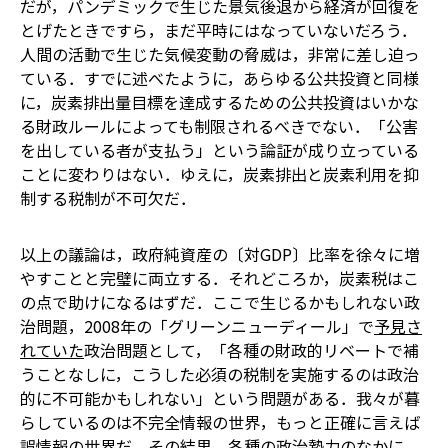
だが，パンデミックで生じた景気後退から経済が回復を
とげたときですら，まだ平時にはなっていないだろう．
人間の活動で生じた気候変動の脅威は，非常に差し迫っ
ている．すでに述べたように，あらゆる公共投資と同様
に，炭素排出量目標を達成するための公共投資はいかな
る財政ルールによっても制限されるべきでない．「公害
を出している者が支払う」という論証が成り立っている
ことに変わりはない．ゆえに，炭素排出と炭素利用を抑
制する税制が不可欠だ．
以上の議論は，政府純資産の〔対GDP〕比率を徐々に増
やすことと完璧に両立する．それどころか，炭素税はこ
の点で助けになるはずだ．ここで生じるかもしれない政
治問題，2008年の「グリーンニューディール」で
予見さ
れていた
政治問題として，「各種の財政的リベートで補
うことなしに，こうした必須の税制を実施するのは政治
的に不可能かもしれない」という問題がある．我々が暮
らしているのは不完全情報の世界，もっと正確に言えば
誤情報の世界だ．その結果，各種の政治勢力のなかに