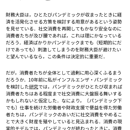
財務大臣は，ひとたびパンデミックが収まったときに経
済を活発化させる方策を検討する用意があるという姿勢
を見せている．社交消費を再開してもかなり安全なのに
消費者たちが及び腰であれば，これは理にかなっている
だろう．経済ばかりかパンデミックまでも（短期的にだ
けであっても）刺激してしまうのを財務大臣が避けたい
と望んでいるなら，この条件は決定的に重要だ．
だが，消費者たちが全体として過剰に用心深くふるまう
だろうか．10年前に私がインフルエンザ・パンデミック
を検討した
研究
では，パンデミックがひとたび収まれば
消費者たちはある程度まで社交消費に大盤振る舞いする
かもしれないと仮定した．なにより，〔パンデミック下
でも〕仕事を続けた労働者や財政支援で便益を得た労働
者たちは，パンデミックのあいだに社交消費をやめるこ
とで大きく財産を殖やしていると見込まれる．消費の現
実的モデルでは，パンデミックが終わったときに，消費