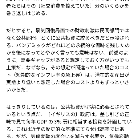
者たちはその〔社交消費を控えていた〕分のいくらかを
巻き返しはじめる．
だとすると，景気回復局面での財政刺激は民間部門では
なく公共部門，とくに公共投資に絞るべきだと示唆され
る．パンデミックがどれほどの永続的な傷跡を残したの
かを後になってとやかく言っても意味はない．前述のよ
うに，需要ギャップがあると想定しておく方がいつでも
上策だ．なぜなら，その想定が間違っていた場合のコス
ト（短期的なインフレ率の急上昇）は，潜在的な産出が
実態より低いと想定した場合のコストよりもずっと小さ
いからだ．
はっきりしているのは，公共投資が切実に必要とされて
いるという点だ．〔イギリスの〕政府は，差し引きの正
味で見て毎年 GDP の 3% 弱に相当する投資を計画してい
る．これは近年の歴史的な基準にてらせば高率ではあ
る．だが，気候変動の度合いを減らす必要や，気候変動