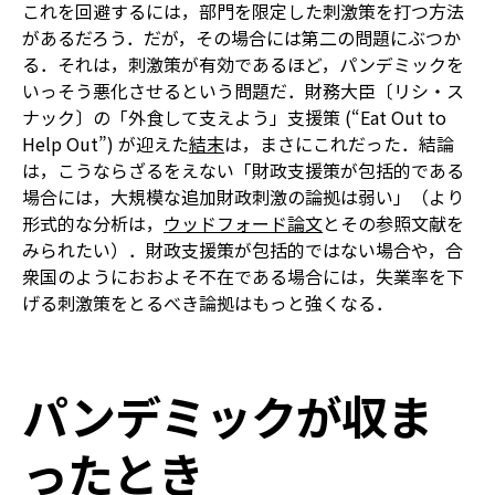
これを回避するには，部門を限定した刺激策を打つ方法
があるだろう．だが，その場合には第二の問題にぶつか
る．それは，刺激策が有効であるほど，パンデミックを
いっそう悪化させるという問題だ．財務大臣〔リシ・ス
ナック〕の「外食して支えよう」支援策 (“Eat Out to
Help Out”) が迎えた
結末
は，まさにこれだった．結論
は，こうならざるをえない―――「財政支援策が包括的である
場合には，大規模な追加財政刺激の論拠は弱い」（より
形式的な分析は，
ウッドフォード論文
とその参照文献を
みられたい）．財政支援策が包括的ではない場合や，合
衆国のようにおおよそ不在である場合には，失業率を下
げる刺激策をとるべき論拠はもっと強くなる．
パンデミックが収ま
ったとき