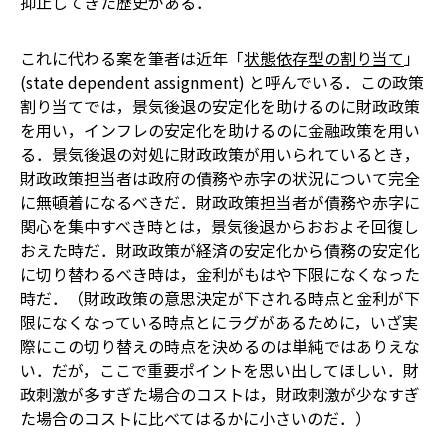
抑止してきた歴史がある．
これに代わる案を筆者は近年「
状態依存型の割り当て
」
(state dependent assignment) と呼んでいる．この政策
割り当てでは，景気後退の安定化を助けるのに財政政策
を用い，インフレの安定化を助けるのに金融政策を用い
る．景気後退の対処に財政政策が用いられているとき，
財政政策担当者は政府の債務や赤字の状況について完全
に無頓着になるべきだ．財政政策担当者が債務や赤字に
関心を集中すべき時とは，景気後退からおおよそ回復し
おえた時だ．財政政策が経済の安定化から債務の安定化
に切り替わるべき時は，金利がもはや下限になくなった
時だ．（財政政策の意思決定が下される時点と金利が下
限になくなっている時点とにラグがあるために，いざ実
際にこの切り替えの時点を決めるのは単純ではありえな
い．だが，ここで重要ポイントを思い出してほしい．財
政刺激が多すぎた場合のコストは，財政刺激が少なすぎ
た場合のコストに比べてはるかに小さいのだ．）