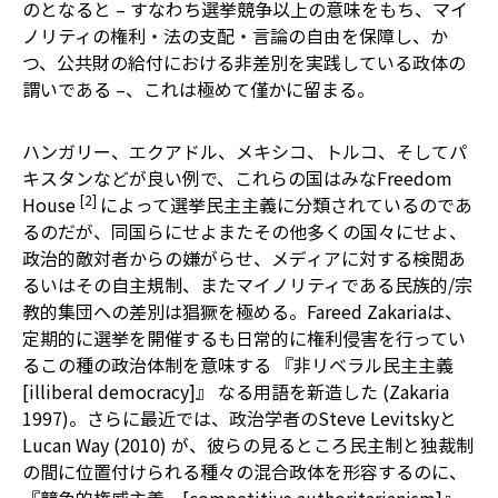
のとなると – すなわち選挙競争以上の意味をもち、マイ
ノリティの権利・法の支配・言論の自由を保障し、か
つ、公共財の給付における非差別を実践している政体の
謂いである –、これは極めて僅かに留まる。
ハンガリー、エクアドル、メキシコ、トルコ、そしてパ
キスタンなどが良い例で、これらの国はみなFreedom
[2]
House
によって選挙民主主義に分類されているのであ
るのだが、同国らにせよまたその他多くの国々にせよ、
政治的敵対者からの嫌がらせ、メディアに対する検閲あ
るいはその自主規制、またマイノリティである民族的/宗
教的集団への差別は猖獗を極める。Fareed Zakariaは、
定期的に選挙を開催するも日常的に権利侵害を行ってい
るこの種の政治体制を意味する 『非リベラル民主主義
[illiberal democracy]』 なる用語を新造した (Zakaria
1997)。さらに最近では、政治学者のSteve Levitskyと
Lucan Way (2010) が、彼らの見るところ民主制と独裁制
の間に位置付けられる種々の混合政体を形容するのに、