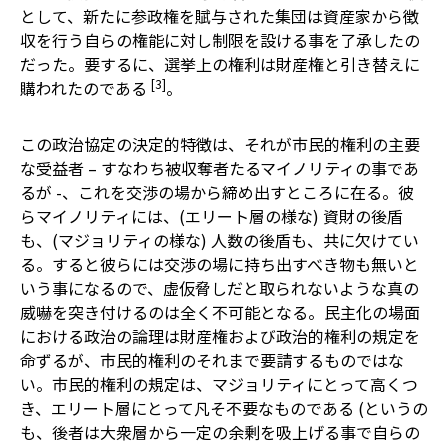
として、新たに参政権を賦与された集団は資産家から徴
収を行う自らの権能に対し制限を設ける事を了承したの
だった。要するに、選挙上の権利は財産権と引き替えに
[3]
購われたのである
。
この政治協定の決定的特徴は、それが市民的権利の主要
な受益者 – すなわち被収奪者たるマイノリティの事であ
るが -、これを交渉の場から締め出すところに在る。彼
らマイノリティには、(エリート層の様な) 資財の後盾
も、(マジョリティの様な) 人数の後盾も、共に欠けてい
る。すると彼らには交渉の場に持ち出すべき物も無いと
いう事になるので、虚仮脅しだと取られないような真の
威嚇を突き付けるのは全く不可能となる。民主化の場面
における政治の論理は財産権および政治的権利の規定を
命ずるが、市民的権利のそれまで要請するものではな
い。市民的権利の規定は、マジョリティにとって高くつ
き、エリート層にとって凡そ不要なものである (というの
も、後者は大衆層から一定の余剰を吸上げる事で自らの