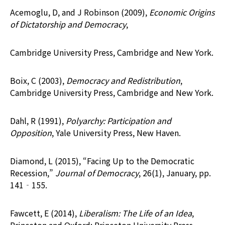
Acemoglu, D, and J Robinson (2009),
Economic Origins
of Dictatorship and Democracy
,
Cambridge University Press, Cambridge and New York.
Boix, C (2003),
Democracy and Redistribution
,
Cambridge University Press, Cambridge and New York.
Dahl, R (1991),
Polyarchy: Participation and
Opposition
, Yale University Press, New Haven.
Diamond, L (2015), “Facing Up to the Democratic
Recession,”
Journal of Democracy
, 26(1), January, pp.
141‐155.
Fawcett, E (2014),
Liberalism: The Life of an Idea
,