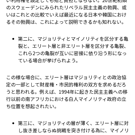
い利用権を設定しても殆ど負担とならない。20世紀初頭
のスウェーデンにみられたリベラル民主主義の勃興、或
いはこれとの比較でいえば最近になる日本や韓国におけ
るその勃興は、これによって説明できるかも知れない。
第二に、マジョリティとマイノリティを区分する亀
裂と、エリート層と非エリート層を区分する亀裂、
これら2つの亀裂が互いに密接に依り沿う形になっ
ている場合が挙げられよう。
この様な場合に、エリート層はマジョリティとの政治協
定の一部として財産権・市民的権利の双方を求めるだろ
うと思われる。例えば、1994年に起きた民主主義への移
行以前の南アフリカにおける白人マイノリティ政府の立
ち位置を想起されたい。
第三に、マジョリティの層が薄く、エリート層に対
し抜き差しならぬ挑戦を突き付ける為に、マイノリ