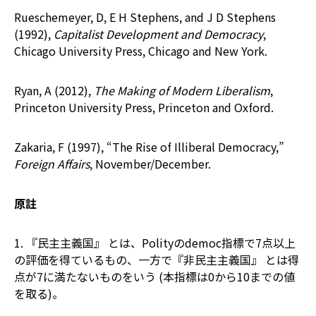
Rueschemeyer, D, E H Stephens, and J D Stephens
(1992),
Capitalist Development and Democracy
,
Chicago University Press, Chicago and New York.
Ryan, A (2012),
The Making of Modern Liberalism
,
Princeton University Press, Princeton and Oxford.
Zakaria, F (1997), “The Rise of Illiberal Democracy,”
Foreign Affairs
, November/December.
原註
1. 『民主主義国』 とは、Polityのdemoc指標で7点以上
の評価を得ているもの、一方で『非民主主義国』 とは得
点が7に満たないものをいう (本指標は0から10までの値
を取る)。