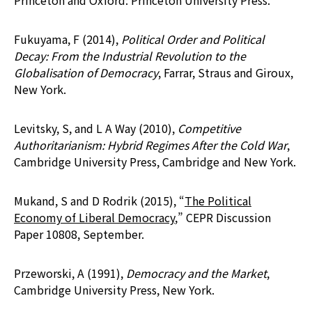
Princeton and Oxford: Princeton University Press.
Fukuyama, F (2014),
Political Order and Political
Decay: From the Industrial Revolution to the
Globalisation of Democracy
, Farrar, Straus and Giroux,
New York.
Levitsky, S, and L A Way (2010),
Competitive
Authoritarianism: Hybrid Regimes After the Cold War
,
Cambridge University Press, Cambridge and New York.
Mukand, S and D Rodrik (2015), “
The Political
Economy of Liberal Democracy
,” CEPR Discussion
Paper 10808, September.
Przeworski, A (1991),
Democracy and the Market
,
Cambridge University Press, New York.