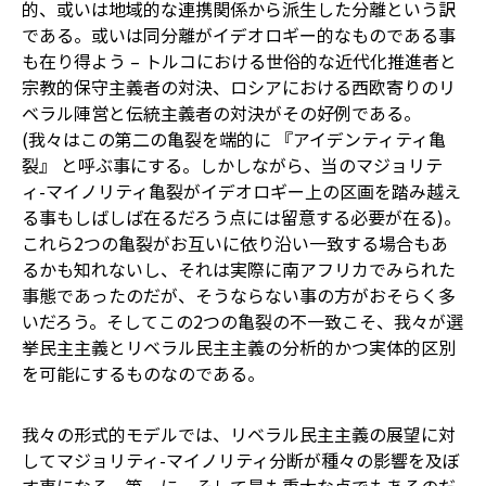
的、或いは地域的な連携関係から派生した分離という訳
である。或いは同分離がイデオロギー的なものである事
も在り得よう – トルコにおける世俗的な近代化推進者と
宗教的保守主義者の対決、ロシアにおける西欧寄りのリ
ベラル陣営と伝統主義者の対決がその好例である。
(我々はこの第二の亀裂を端的に 『アイデンティティ亀
裂』 と呼ぶ事にする。しかしながら、当のマジョリテ
ィ-マイノリティ亀裂がイデオロギー上の区画を踏み越え
る事もしばしば在るだろう点には留意する必要が在る)。
これら2つの亀裂がお互いに依り沿い一致する場合もあ
るかも知れないし、それは実際に南アフリカでみられた
事態であったのだが、そうならない事の方がおそらく多
いだろう。そしてこの2つの亀裂の不一致こそ、我々が選
挙民主主義とリベラル民主主義の分析的かつ実体的区別
を可能にするものなのである。
我々の形式的モデルでは、リベラル民主主義の展望に対
してマジョリティ-マイノリティ分断が種々の影響を及ぼ