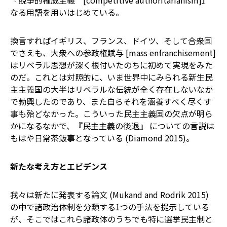
『競争的権威主義 [competitive authoritarianism]』
なる用語を用いはじめている。
換言すればイギリス、フランス、ドイツ、そして合衆国
でさえも、大衆への参政権賦与 [mass enfranchisement]
はリベラル思想が深く根付いたのちに初めて実現をみた
のだ。これとは対照的に、いま世界中にみられる新生民
主主義国の大半はリベラルな伝統が全く存在しないなか
で勃興したのであり、また自らそれを涵養すべく尽くす
事も殆どなかった。こういった民主主義国の欠点が明ら
かになるなかで、『民主主義の後退』 についての言説は
もはや日常茶飯事となっている (Diamond 2015)。
新たな考え方とエビデンス
我々は新たに発表する論文 (Mukand and Rodrik 2015)
の中で諸政治体制を分類する1つの手法を提示している
が、そこではこれら諸政体のうちでも特に選挙民主制と