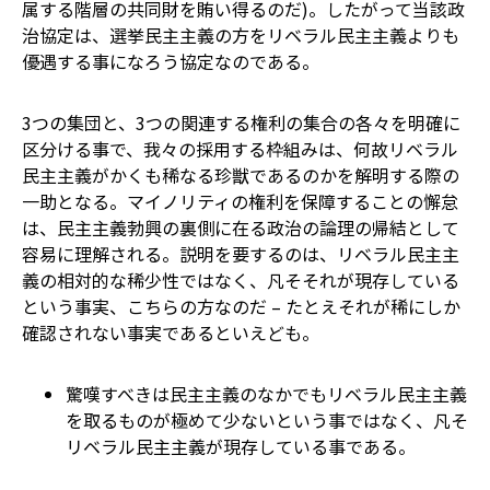
属する階層の共同財を賄い得るのだ)。したがって当該政
治協定は、選挙民主主義の方をリベラル民主主義よりも
優遇する事になろう協定なのである。
3つの集団と、3つの関連する権利の集合の各々を明確に
区分ける事で、我々の採用する枠組みは、何故リベラル
民主主義がかくも稀なる珍獣であるのかを解明する際の
一助となる。マイノリティの権利を保障することの懈怠
は、民主主義勃興の裏側に在る政治の論理の帰結として
容易に理解される。説明を要するのは、リベラル民主主
義の相対的な稀少性ではなく、凡そそれが現存している
という事実、こちらの方なのだ – たとえそれが稀にしか
確認されない事実であるといえども。
驚嘆すべきは民主主義のなかでもリベラル民主主義
を取るものが極めて少ないという事ではなく、凡そ
リベラル民主主義が現存している事である。