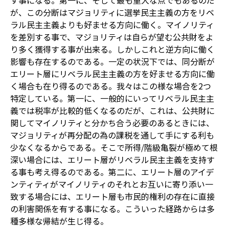
す事になる。第一に、そして最も重大な点でもあるのだ
が、この分断はマジョリティに選挙民主主義の方をリベ
ラル民主主義よりも好ませる方向に働く。マイノリティ
を差別する事で、マジョリティは自らが望む公共財をよ
り多く獲得する事が出来る。しかしこれと逆方向に働く
影響も存在するのである。一定の状況下では、同分断が
エリート層にリベラル民主主義の方を好ませる方向に働
く場合も在り得るのである。我々はこの様な場合を2つ
特定している。第一に、一般的にいってリベラル民主主
義では税率が比較的低くなるのだが、これは、公共財に
関してマイノリティと分かち合う必要のあるときには、
マジョリティが再分配の為の課税を通して手にする利も
少なくなるからである。そこで所得/階級亀裂が極めて根
深い場合には、エリート層がリベラル民主主義を支持す
る事も考え得るのである。第二に、エリート層のアイデ
ンティティがマイノリティのそれとお互いに寄り添い一
致する場合には、エリート層も市民的権利の存在に直接
の利害関係を有する事になる。こういった経路からは多
種多様な帰結が生じ得る。