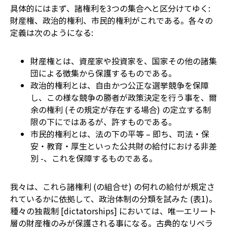
具体的にはまず、諸権利を3つの集合へと区分けてゆく:
財産権、政治的権利、市民的権利がこれである。各々の
定義は次のようになる:
財産権とは、資産家や投資家を、国家その他の諸集
団による徴集から保護するものである。
政治的権利とは、自由かつ公正な選挙競争を保障
し、この様な競争の勝者が政策決定を行う事を、爾
余の権利 (その規定が存在する場合) の定立する制
限の下にではあるが、許すものである。
市民的権利とは、法の下の平等 – 即ち、司法・保
安・教育・厚生といった公共財の給付における非差
別 -、これを保障するものである。
我々は、これら諸権利 (の組合せ) の何れの給付が規定さ
れているかに依拠して、政治体制の分類を試みた (表1)。
種々の独裁制 [dictatorships] においては、唯一エリート
層の財産権のみが保護される事になる。古典的なリベラ