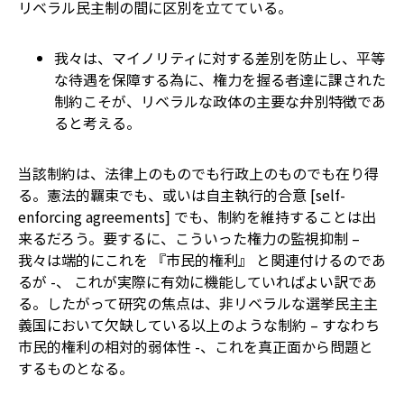
リベラル民主制の間に区別を立てている。
我々は、マイノリティに対する差別を防止し、平等
な待遇を保障する為に、権力を握る者達に課された
制約こそが、リベラルな政体の主要な弁別特徴であ
ると考える。
当該制約は、法律上のものでも行政上のものでも在り得
る。憲法的羈束でも、或いは自主執行的合意 [self-
enforcing agreements] でも、制約を維持することは出
来るだろう。要するに、こういった権力の監視抑制 –
我々は端的にこれを 『市民的権利』 と関連付けるのであ
るが -、 これが実際に有効に機能していればよい訳であ
る。したがって研究の焦点は、非リベラルな選挙民主主
義国において欠缺している以上のような制約 – すなわち
市民的権利の相対的弱体性 -、これを真正面から問題と
するものとなる。