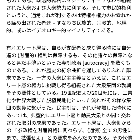
ものである。政治的権利はマジョリティ – すなわち組織
された大衆および大衆勢力に利する。そして市民的権利
というと、通常これが利するのは特権や権力のお零れか
ら締め出された者達 – すなわち民族的、宗教的、地理
的、或いはイデオロギー的マイノリティである。
有産エリート層は、自らが支配者と成り得る時には自分
達の (財産的) 権利は保障するも、その他諸々の保障とな
ると甚だ手薄いといった専制政治 [autocracy] を敷くも
のである。これが歴史の紆余曲折を通してありふれた顛
末であった。一方の大衆民主主義はといえば、これはエ
リート層の権力に挑戦し得る組織された大衆集団の勃興
をその要件としている。19世紀および20世紀には、工業
化や世界大戦また脱植民地化といった流れがその様な集
団の動員に繋がった。民主制は、それが登場した時代に
あっては、典型的にエリート層と動員大衆との間で交わ
された取引の成果であった。エリート層は、大衆側から
の 「参政権を財産資格に関わらず、(通例) 全ての男性に
まで、拡張せよ」 との要求を呑んだのである。その代償