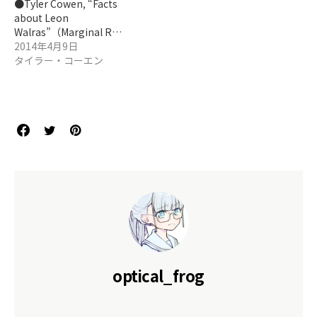
●Tyler Cowen, “Facts
about Leon
Walras”（Marginal R…
2014年4月9日
タイラー・コーエン
optical_frog