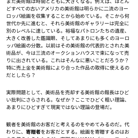
また美術館は時間とともに大きくなる。例えば、ほとん
どすべての古いアメリカの美術館は明らかに二流のヨー
ロッパ絵画を収集することから始めている。そこから何
世代か先に進むと、それら美術館のギャラリーは完全に
別のレベルに達している。裕福なパトロンたちの遺産、
大きく改善した鑑識眼、そしてあまりにも多くのヨーロ
ッパ絵画の分散。以前はその美術館の代表的とされた美
術品が、今は三流のオークションハウスで束になって売
りに出されている。これはそんなに悪いことだろうか？
特に売上金を美術館により合った作品の取得に使えるの
だとしたら？
実際問題として、美術品を売却する美術館の館長はひど
い批判にさらされる。なぜか？ここでひどく粗い理論、
あまりにひどすぎて現実ではない理論の登場だ。
観者を美術館のお客だと考えるのをやめてみるのだ。代
わりに、
寄贈者
をお客だとする。絵画を寄贈するのはお