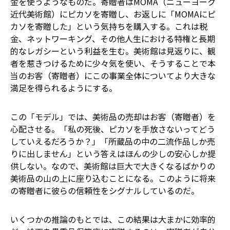
金を使うようなものだ。寄贈者はMOMA（ニューヨーク
近代美術館）にピカソを寄贈し、お返しに「MOMAにピ
カソを寄贈した」という気持ちを購入する。これは税
金、ネットワーキング、その他人生における特権と長期
的なレガシーという利益を生む。美術館は見返りに、観
者を惹きつけるために少々気を使い、そうすることで本
当のお客（寄贈者）にこの事業全体についてより大きな
満足を得られるようにする。
この「モデル」では、美術品の売却はお客（寄贈者）を
心配させる。「私の死後、ピカソを手放さないってどう
していえるだろうか？」「所蔵品の中の二流作品しか売
りに出しません」という答えはほんの少しの安心しか提
供しない。なので、美術館は巨大で大きくなるばかりの
美術品の山の上に座り込むことになる。このように将来
の寄贈者に彼らの信頼性をシグナルしているのだ。
いくつかの推論のもとでは、この結果は大まかに効率的