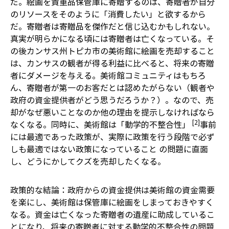
だ。絵画を貴重品保管庫に寄贈するのは、寄贈者が自分
のリソースをそのように「消費したい」と欲するから
だ。寄贈者は寄贈品を傑作だと信じ込むかもしれない。
真実が明らかになる頃には寄贈者は亡くなっている。
そ
の後カンサス州トピカ市の美術館に絵画を売却すること
は、カンサスの観者が得る利益に比べると、将来の寄贈
者にダメージを与える。美術館コミュニティはもちろ
ん、寄贈者が第一のお客だとは認めたがらない（観者や
政府の資金提供者がどう思うだろうか？）。なので、売
却がなぜ悪いことなのか他の理由を提示しなければなら
[2]
なくなる。同時に、美術館は「動学的不整合性」
事前
には最適であった政策が、実際に政策を行う段階で必ず
しも最適ではない政策になっていること
の問題に直面
し、どうにかしてクズを売却したくなる。
政策的な結論：政府からの資金提供は美術館の資金需要
を楽にし、美術館は保管庫に絵画をしまっておきやすく
なる。資金は亡くなった寄贈者の遺産に助成しているこ
とになり、将来の寄贈者に対する動学的不整合性の問題