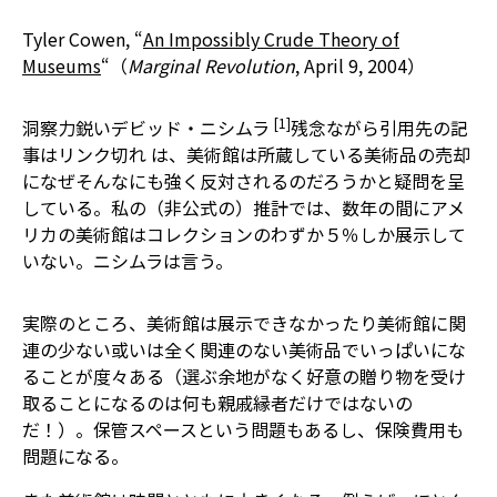
Tyler Cowen, “
An Impossibly Crude Theory of
Museums
“（
Marginal Revolution
, April 9, 2004）
[1]
洞察力鋭いデビッド・ニシムラ
残念ながら引用先の記
事はリンク切れ
は、美術館は所蔵している美術品の売却
になぜそんなにも強く反対されるのだろうかと疑問を呈
している。私の（非公式の）推計では、数年の間にアメ
リカの美術館はコレクションのわずか５％しか展示して
いない。ニシムラは言う。
実際のところ、美術館は展示できなかったり美術館に関
連の少ない或いは全く関連のない美術品でいっぱいにな
ることが度々ある（選ぶ余地がなく好意の贈り物を受け
取ることになるのは何も親戚縁者だけではないの
だ！）。保管スペースという問題もあるし、保険費用も
問題になる。