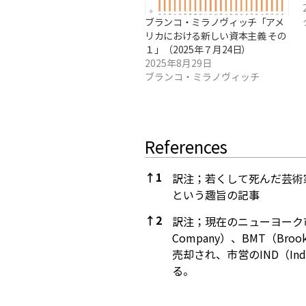
ブランコ・ミラノヴィッチ「アメ
リカにおける新しい資本主義 その
１」（2025年７月24日）
2025年8月29日
ブランコ・ミラノヴィッチ
References
↑
1
訳注；若くして死んだ芸術
という趣旨の記事
↑
2
訳注；現在のニューヨーク市地下鉄は
Company）、BMT（Brookl
売却され、市営のIND（Inde
る。
References