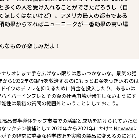
と多くの人を受け入れることができただろうし（自
てほしくはないけど）、アメリカ最大の都市である
積効果からすればニューヨークが一番効果の高い場
んなものか楽しみだよ！
シナリオにまで手を広げない限りは思いつかないな。景気の話
9年から1932年の銀行を救済するのにもっとお金をつぎ込むのは
のドイツのデフレを抑えるために資金を投入したり、あるいは
でハイパーインフレとその後の社会崩壊が発生しないようにす
可能性は最初の質問の範囲外ということにしておこう。
elは高品質半導体チップ市場での活躍と成功を続けられていただ
ワクチン候補として2020年から2021年にかけて
Novavax
に
らがその非常に重要な科学技術を実際の製品に変えるのにどれ