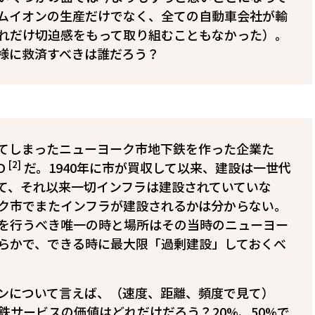
ムイオンの生産だけでなく、全ての自動車会社が輸
れだけ切迫感をもって取り組むこともなかった）。
様に救済すべきは誰だろう？
てしまったニューヨーク市地下鉄を作った企業た
[2]
D
だ。1940年に市が買収して以来、建設は一世代
て、それ以来一切インフラは建設されていていな
ク市でまたインフラが建設されるかは分からない。
を行うべき唯一の時と場所はその当時のニューヨー
らかで、できる時に最大限「過剰建設」しておくべ
ンについて言えば、（速度、距離、頻度で見て）
鉄サービスの価値はどれだけだろう？20%、50%で