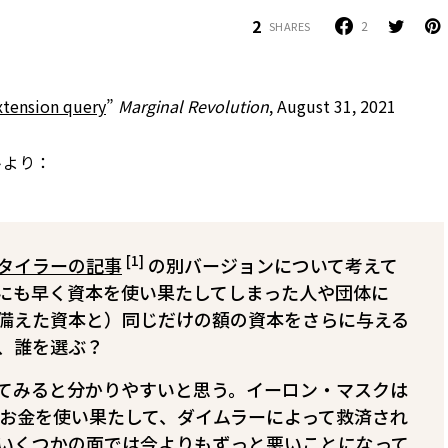
2
2
SHARES
extension query
”
Marginal Revolution
, August 31, 2021
トより：
[1]
タイラーの記事
の別バージョンについて考えて
にも早く資本を使い果たしてしまった人や団体に
備えた資本と）同じだけの額の資本をさらに与える
、誰を選ぶ？
てみると分かりやすいと思う。イーロン・マスクは
どのお金を使い果たして、ダイムラーによって救済され
いくつかの面では今よりもずっと悪いことになって