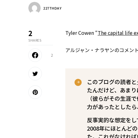
227THDAY
2
Tyler Cowen “
The capital life 
SHARES
アルジャン・ナラヤンのコメン
2
このブログの読者と
たんだけど、あまり
（彼らがその生涯で
力があったとしたら
反事実的な想定をし
2008年にほとん
た。これがなければ