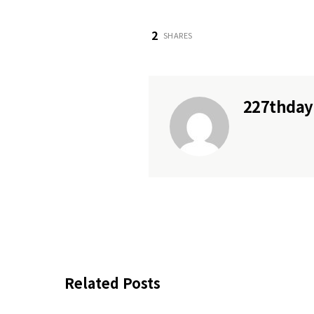
2
SHARES
227thday
Related Posts