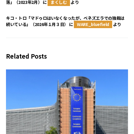
落」（2023年2月）
に
まくしむ
より
キコ・トロ「マドゥロはいなくなったが、ベネズエラでの独裁は
続いている」（2026年１月３日）
に
WARE_bluefield
より
Related Posts