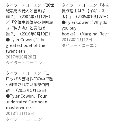
タイラー・コーエン 「20世
タイラー・コーエン 「本を
紀最高の詩人と言えば
買う理由は？【イギリス
誰？」（2004年7月12日）
版】」（2005年10月27日）
／「全体主義体制の興味深
●Tyler Cowen, “Why do
き『協力者』と言えば
you buy
誰？」（2010年8月19日）
books?”（Marginal Rev…
●Tyler Cowen, “The
2017年12月12日
greatest poet of the
タイラー・コーエン
twentieth …
2017年10月20日
タイラー・コーエン
タイラー・コーエン 「ヨー
ロッパの芸術作品の中で過
小評価されている傑作四
選」（2012年5月16日）
●Tyler Cowen, “Four
underrated European
masterwork…
2018年11月6日
タイラー・コーエン