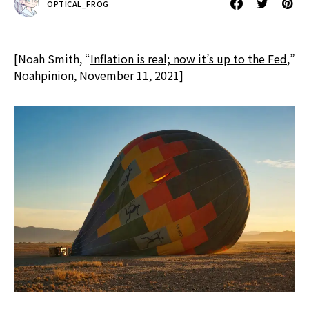
OPTICAL_FROG
[Noah Smith, “
Inflation is real; now it’s up to the Fed
,”
Noahpinion, November 11, 2021]