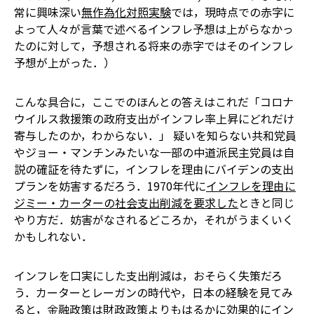
常に興味深い
無作為化対照実験
では，現時点での赤字に
よって人々が言葉で述べるインフレ予想は上がらなかっ
たのに対して，予想される将来の赤字ではそのインフレ
予想が上がった．）
こんな具合に，ここでのほんとの答えはこれだ――「コロナ
ウイルス救援策の政府支出がインフレ率上昇にどれだけ
寄与したのか，わからない．」 疑いを知らない共和党員
やジョー・マンチンみたいな一部の中道派民主党員は自
説の確証を待たずに，インフレを理由にバイデンの支出
プランを妨害するだろう．1970年代に
インフレを理由に
ジミー・カーターの社会支出削減を要求した
ときと同じ
やり方だ．妨害がなされるどころか，それがうまくいく
かもしれない．
インフレを口実にした支出削減は，おそらく失策だろ
う．カーターとレーガンの時代や，日本の経験を見てみ
ると，金融政策は財政政策よりもはるかに効果的にイン