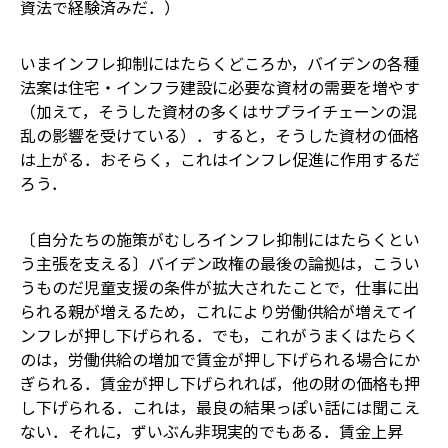
資法で経験済みだ．）
いまインフレ抑制にはたらくどころか，バイデンの各種
法案は住宅・インフラ建設に必要な資材の需要を増やす
（加えて，そうした資材の多くはサプライチェーンの混
乱の影響を受けている）．すると，そうした資材の価格
は上がる．おそらく，これはインフレ促進に作用するだ
ろう．
〔自分たちの施策がむしろインフレ抑制にはたらくとい
う主張を支える〕バイデン政権の最後の論拠は，こうい
うものだ――児童支援の条件が拡大されたことで，仕事に出
られる親が増えるため，これにより労働供給が増えてイ
ンフレが押し下げられる．でも，これがうまくはたらく
のは，労働供給の増加で賃金が押し下げられる場合にか
ぎられる．賃金が押し下げられれば，他の財の価格も押
し下げられる．これは，最良の結果っぽい話には聞こえ
ない．それに，ずいぶん非現実的でもある．賃金上昇