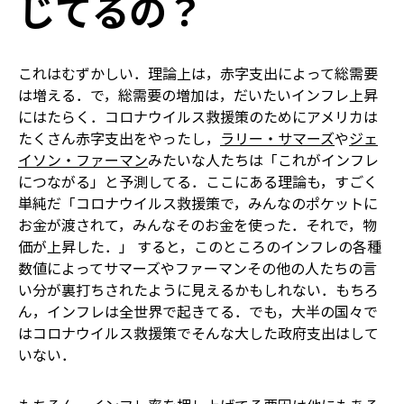
じてるの？
これはむずかしい．理論上は，赤字支出によって総需要
は増える．で，総需要の増加は，だいたいインフレ上昇
にはたらく．コロナウイルス救援策のためにアメリカは
たくさん赤字支出をやったし，
ラリー・サマーズ
や
ジェ
イソン・ファーマン
みたいな人たちは「これがインフレ
につながる」と予測してる．ここにある理論も，すごく
単純だ――「コロナウイルス救援策で，みんなのポケットに
お金が渡されて，みんなそのお金を使った．それで，物
価が上昇した．」 すると，このところのインフレの各種
数値によってサマーズやファーマンその他の人たちの言
い分が裏打ちされたように見えるかもしれない．もちろ
ん，インフレは全世界で起きてる．でも，大半の国々で
はコロナウイルス救援策でそんな大した政府支出はして
いない．