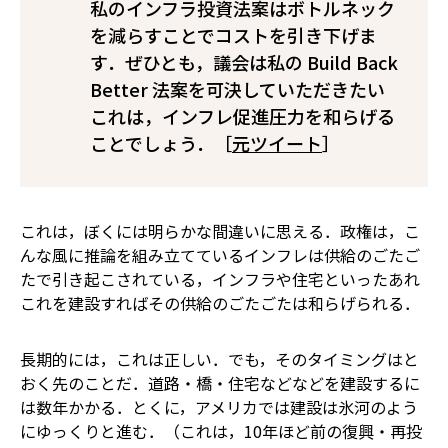
私のインフラ投資法案はボトルネック
を減らすことでコストを引き下げま
す．ぜひとも，議会は私の Build Back
Better 法案を可決していただきたい――
これは，インフレ促進圧力を和らげる
ことでしょう．［
元ツイート
］
これは，ぼくには明らかな間違いに思える．政権は，こ
んな風に推論を組み立てている――インフレは供給のごたご
たで引き起こされている，インフラや住宅といったあれ
これを建設すればその供給のごたごたは和らげられる．
長期的には，これは正しい．でも，そのタイミングはと
おく先のことだ．道路・橋・住宅などなどを建設するに
は数年かかる．とくに，アメリカでは建設は氷河のよう
にゆっくりと進む．（これは，10年ほど前の復興・再投