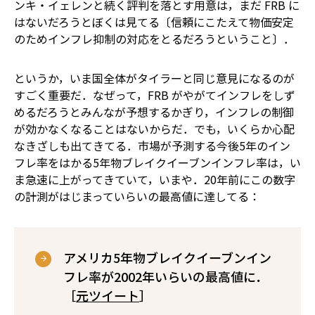
ンキ・イェレンと続く評判を落とす用意は，まだ FRB に
はないだろうとぼくは見てる〔信頼にこたえて物価安定
のためインフレ抑制の対応をとるだろうということ〕．
というか，いま国全体がタイラーと同じ意見になるのが
すごく重要だ．なぜって，FRB がやがてインフレをしず
めるだろうとみんなが予想するかぎり，インフレの制御
が効かなくなることはないからだ．でも，いくらか心配
なきざしも出てきてる．市場が予測する今後5年のイン
フレ率をはかる5年物ブレイクイーブンインフレ率は，い
ま急速に上がってきていて，いまや．20年前にこの数字
の計測がはじまっていらいの最高値に達してる：
アメリカ5年物ブレイクイーブンイン
フレ率が2002年いらいの最高値に．
［
元ツイート
］