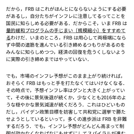
だから，FRB はこれがほんとにならないようにする必要
があるし，自分たちがインフレに注意してるってことを
国民に知らしめる必要がある．だからこそ，いま FRB は
量的緩和プログラムの手じまい〔規模縮小〕をすすめて
る
わけだ．いまのところ，FRB は用心して両極端になら
ず中間の道筋を進んでいる――引き締めるつもりがあるのを
みんなに知らしめつつ，経済の回復を危うくしないよう
に実際の引き締めまではやっていない．
でも，市場のインフレ予想がこのまま上がり続ければ，
おそらく FRB はもっと手を打たなくてはいけなくなる．
その時点で，予想インフレ率はグンと大きく上がってい
て，その後に景気後退が続くか，少なくとも2016年のよ
うな穏やかな景気減速が続くだろう．これはひどいもの
だし，バイデン政策目標を妨害して共和党に選挙で勝た
せようとしているといって，多くの進歩派は FRB を非難
するだろう．でも，インフレ予想がどんどん高まって制
御が効かなくなれば――なにもせずにしてスパイラルが進む