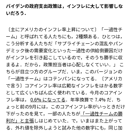
バイデンの政府支出政策は，インフレに大して影響しな
いだろう．
〔主にアメリカのインフレ率上昇について〕「一過性チ
ーム」と呼ばれてる人たちにも，2種類ある．ひとつは，
こう分析する人たちだ――「サプライチェーンの混乱やパン
デミック後の需要変化といった一過性の供給側要因だけ
がインフレを引き起こしているので，そのうち勝手に収
まるよ．だから，政策担当者は心配しなくていい．」 こ
ちらが目立つ方のグループだ．いま，このバージョンの
「一過性チーム」はコテンパンになってる．〔アメリカ
で言う〕コアインフレ率は広範なインフレをはかる数字
として広くいちばん広く使われている．今月のコアイン
フレ率は，
0.6% になってる
．年率換算で 7.4% だ．ち
ょっと前の9月には，このコアインフレ率がいっときだけ
下がったのを見て，一部の人たちが
「一過性チームの勝
利だ」と主張
しはじめていた．で，いまはまた上がって
る．外れ値を除外しようと試みた他の数字にも，同じ加