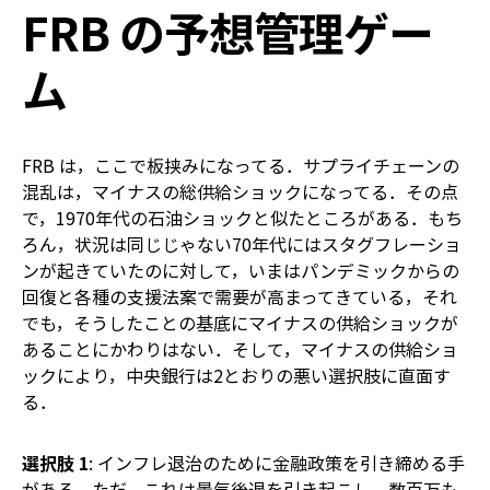
FRB の予想管理ゲー
ム
FRB は，ここで板挟みになってる．サプライチェーンの
混乱は，マイナスの総供給ショックになってる．その点
で，1970年代の石油ショックと似たところがある．もち
ろん，状況は同じじゃない――70年代にはスタグフレーショ
ンが起きていたのに対して，いまはパンデミックからの
回復と各種の支援法案で需要が高まってきている，それ
でも，そうしたことの基底にマイナスの供給ショックが
あることにかわりはない．そして，マイナスの供給ショ
ックにより，中央銀行は2とおりの悪い選択肢に直面す
る．
選択肢 1
: インフレ退治のために金融政策を引き締める手
がある，ただ，これは景気後退を引き起こし，数百万も