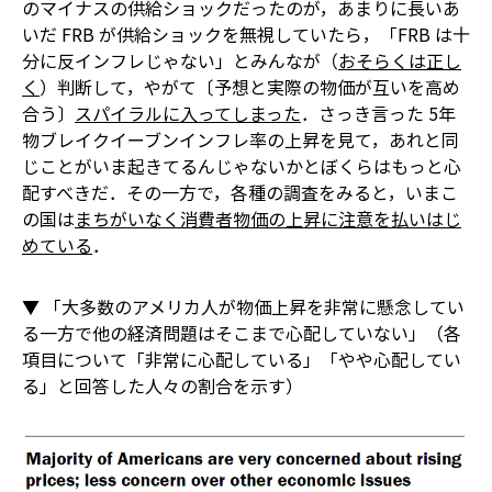
のマイナスの供給ショックだったのが，あまりに長いあ
いだ FRB が供給ショックを無視していたら，「FRB は十
分に反インフレじゃない」とみんなが（
おそらくは正し
く
）判断して，やがて〔予想と実際の物価が互いを高め
合う〕
スパイラルに入ってしまった
．さっき言った 5年
物ブレイクイーブンインフレ率の上昇を見て，あれと同
じことがいま起きてるんじゃないかとぼくらはもっと心
配すべきだ．その一方で，各種の調査をみると，いまこ
の国は
まちがいなく消費者物価の上昇に注意を払いはじ
めている
．
▼ 「大多数のアメリカ人が物価上昇を非常に懸念してい
る一方で他の経済問題はそこまで心配していない」（各
項目について「非常に心配している」「やや心配してい
る」と回答した人々の割合を示す）