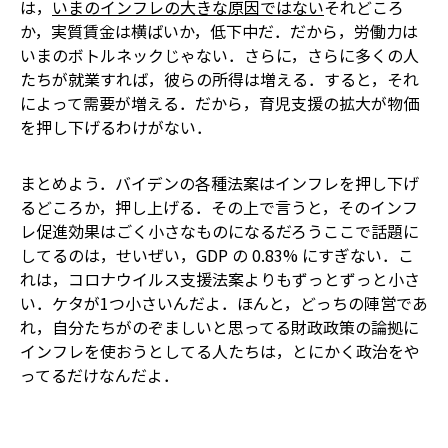
は，
いまのインフレの大きな原因ではない
――それどころ
か，実質賃金は横ばいか，低下中だ．だから，労働力は
いまのボトルネックじゃない．さらに，さらに多くの人
たちが就業すれば，彼らの所得は増える．すると，それ
によって需要が増える．だから，育児支援の拡大が物価
を押し下げるわけがない．
まとめよう．バイデンの各種法案はインフレを押し下げ
るどころか，押し上げる．その上で言うと，そのインフ
レ促進効果はごく小さなものになるだろう――ここで話題に
してるのは，せいぜい，GDP の 0.83% にすぎない．こ
れは，コロナウイルス支援法案よりもずっとずっと小さ
い．ケタが1つ小さいんだよ．ほんと，どっちの陣営であ
れ，自分たちがのぞましいと思ってる財政政策の論拠に
インフレを使おうとしてる人たちは，とにかく政治をや
ってるだけなんだよ．