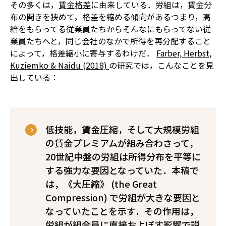
その多くは，
賃金格差
に由来している．労組は，賃金分
布の開きを狭めて，格差を縮める傾向がある――つまり，高
給をもらってる従業員たちからそんなにもらってない従
業員たちへと，同じ会社のなかで所得を再分配すること
によって，格差縮小に寄与するわけだ．
Farber, Herbst,
Kuziemko & Naidu (2018)
の研究では，こんなことを見
出している：
低技能，賃金圧縮，そして大規模労組
の賃金プレミアムが組み合わさって，
20世紀中盤の労組は所得分布を平等に
する強力な要因となっていた．本稿で
は，《大圧縮》 (the Great
Compression) で労組が大きな要因と
なっていたことを示す．その作用は，
労組が組合員に直接およぼす影響で説