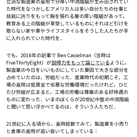
立派な製造業の雇用で分厚い中流階級が生み出されてい
た時代をなつかしむアメリカ人は多い――自分たちの仕事と
技能に誇りをもって胸を張れる層の厚い階級があって，
教育ある上の階級が享受しているものにそれほど引けを
取らない家や車やライフスタイルをそうした人たちが手
に入れられていた時代を．
でも，2016年の記事で Ben Casselman（当時は
FiveThirtyEight）が
説得力をもって論じている
ように，
製造業の今日をいいものにしていた要因で大きな部分を
占めていたのは，労組だった．産業時代の初期こそ，工
場の雇用は低賃金で劣悪な労働環境だったけれど，ひと
たび労組が広まると，工場の労働は尊厳のある好待遇の
ものに変わった．いまのぼくらが20世紀中盤の中流階級
と聞いて思い浮かべてるのは，そういう人たちだ．
21世紀に入る頃から，雇用総数でみて，製造業を小売り
と倉庫の雇用が追い抜いてしまっている：