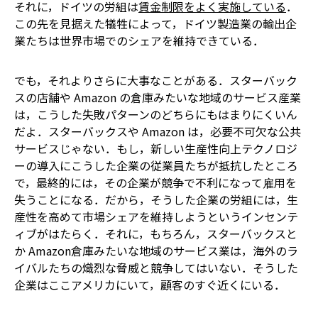
それに，ドイツの労組は
賃金制限をよく実施している
．
この先を見据えた犠牲によって，ドイツ製造業の輸出企
業たちは世界市場でのシェアを維持できている．
でも，それよりさらに大事なことがある．スターバック
スの店舗や Amazon の倉庫みたいな地域のサービス産業
は，こうした失敗パターンのどちらにもはまりにくいん
だよ．スターバックスや Amazon は，必要不可欠な公共
サービスじゃない．もし，新しい生産性向上テクノロジ
ーの導入にこうした企業の従業員たちが抵抗したところ
で，最終的には，その企業が競争で不利になって雇用を
失うことになる．だから，そうした企業の労組には，生
産性を高めて市場シェアを維持しようというインセンテ
ィブがはたらく．それに，もちろん，スターバックスと
か Amazon倉庫みたいな地域のサービス業は，海外のラ
イバルたちの熾烈な脅威と競争してはいない．そうした
企業はここアメリカにいて，顧客のすぐ近くにいる．