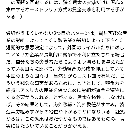
この問題を回避するには，狭く賃金の交渉だけに関心を
集中する
オーストラリア方式の賃金交渉
を利用する手が
ある．）
労組がうまくいかない2つ目のパターンは，貿易可能な産
業の労組によって――とくに製造業の労組によって――下された
短期的な意思決定によって，外国のライバルたちに対し
てアメリカ企業が長期的に競争で不利に立たされる場合
だ．自分たちの労働者たちによりよい暮らしを与えたが
っている国々に比べて，
労働組合の形成を抑圧
している
中国のような国々は，当然ながらコスト面で有利だ．こ
ういう残念な事実があるために，ときとして，競争力を
維持しアメリカの産業を保つために労組が賃金を犠牲に
する必要がうまれることがある．賃金を犠牲にしなけれ
ば，その結果として，海外移転・海外委任がすすみ，製
造業労組みずからの地位が下がることになりうる．
証拠
からは，この効果はおだやかなものではあるものの，現
実にはたらいていることがうかがえる．