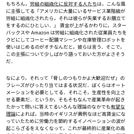
もちろん，
労組の組織化に反対する人たち
は，こんな風
に主張してる――「アメリカに大量にいるサービス業階級が
労組に組織化されたら，それは彼らが失業するお膳立て
をするのにひとしい．」 賃金が上がるかわりに，スター
バックスや Amazon は労組に組織化された従業員たちを
クビにしてコーヒー配膳マシーンや在庫管理ロボットを
使いはじめるのがオチなんだと，彼らは言う．そこで，
この主張について少しばかり語っておいた方がよさそう
だ．
なにより，それって「脅しのつもりかよ大歓迎だぜ」の
フレーズがぴったり当てはまる状況だ．ぼくらはオート
メーションを必要としてる．それこそ，生産性を向上さ
せる要素だ．というか，そもそもなんで産業革命が起き
たかって問いに答えてるいろんな理論のなかでも
有望な
理論
によれば，当時のイギリスが異例なほど高賃金にな
っていたために労働力を節約するイノベーションの波が
起こらざるをえなくなって，これが最終的に産業化の高