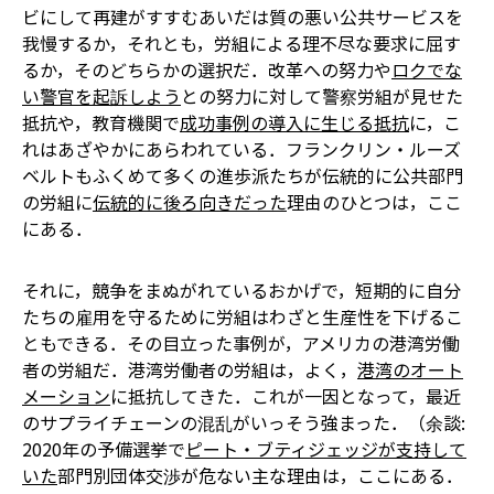
ビにして再建がすすむあいだは質の悪い公共サービスを
我慢するか，それとも，労組による理不尽な要求に屈す
るか，そのどちらかの選択だ．改革への努力や
ロクでな
い警官を起訴しよう
との努力に対して警察労組が見せた
抵抗や，教育機関で
成功事例の導入に生じる抵抗
に，こ
れはあざやかにあらわれている．フランクリン・ルーズ
ベルトもふくめて多くの進歩派たちが伝統的に公共部門
の労組に
伝統的に後ろ向きだった
理由のひとつは，ここ
にある．
それに，競争をまぬがれているおかげで，短期的に自分
たちの雇用を守るために労組はわざと生産性を下げるこ
ともできる．その目立った事例が，アメリカの港湾労働
者の労組だ．港湾労働者の労組は，よく，
港湾のオート
メーション
に抵抗してきた．これが一因となって，最近
のサプライチェーンの混乱がいっそう強まった．（余談:
2020年の予備選挙で
ピート・ブティジェッジが支持して
いた
部門別団体交渉が危ない主な理由は，ここにある．