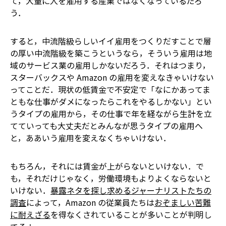
て，大量に人を雇用する産業ではなくなっているだろ
う．
すると，中流階級らしいイイ雇用をつくりだすことで層
の厚い中流階級を築こうというなら，そういう雇用は地
域のサービス業の雇用しかないだろう．それはつまり，
スターバックスや Amazon の雇用を変えなきゃいけない
ってことだ．現状の低賃金で不安定で「なにかあってま
ともな仕事がダメになったらこれをやるしかない」とい
うタイプの雇用から，その仕事で年を経ながら生計を立
てていっても大丈夫だとみんなが思うタイプの雇用へ
と，ああいう雇用を変えなくちゃいけない．
もちろん，それには賃金が上がらないといけない．で
も，それだけじゃなく，労働環境もよりよくならないと
いけない．
暴露ネタを探し求めるジャーナリストたちの
調査
によって，Amazon の従業員たちは
おぞましい苦難
に耐えざる
を得なくされていることが多いことが判明し