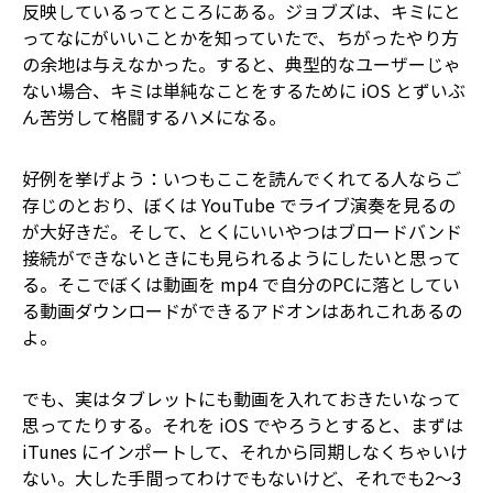
反映しているってところにある。ジョブズは、キミにと
ってなにがいいことかを知っていた――で、ちがったやり方
の余地は与えなかった。すると、典型的なユーザーじゃ
ない場合、キミは単純なことをするために iOS とずいぶ
ん苦労して格闘するハメになる。
好例を挙げよう：いつもここを読んでくれてる人ならご
存じのとおり、ぼくは YouTube でライブ演奏を見るの
が大好きだ。そして、とくにいいやつはブロードバンド
接続ができないときにも見られるようにしたいと思って
る。そこでぼくは動画を mp4 で自分のPCに落としてい
る――動画ダウンロードができるアドオンはあれこれあるの
よ。
でも、実はタブレットにも動画を入れておきたいなって
思ってたりする。それを iOS でやろうとすると、まずは
iTunes にインポートして、それから同期しなくちゃいけ
ない。大した手間ってわけでもないけど、それでも2～3