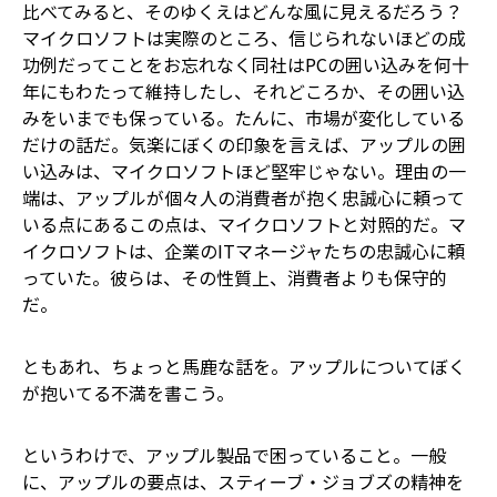
比べてみると、そのゆくえはどんな風に見えるだろう？
マイクロソフトは実際のところ、信じられないほどの成
功例だってことをお忘れなく――同社はPCの囲い込みを何十
年にもわたって維持したし、それどころか、その囲い込
みをいまでも保っている。たんに、市場が変化している
だけの話だ。気楽にぼくの印象を言えば、アップルの囲
い込みは、マイクロソフトほど堅牢じゃない。理由の一
端は、アップルが個々人の消費者が抱く忠誠心に頼って
いる点にある――この点は、マイクロソフトと対照的だ。マ
イクロソフトは、企業のITマネージャたちの忠誠心に頼
っていた。彼らは、その性質上、消費者よりも保守的
だ。
ともあれ、ちょっと馬鹿な話を。アップルについてぼく
が抱いてる不満を書こう。
――というわけで、アップル製品で困っていること。一般
に、アップルの要点は、スティーブ・ジョブズの精神を