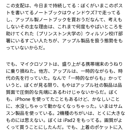
この支配は、今日まで持続してる：ぼくがいまこのポス
トを書いてるノートブックはウィンドウズ7で走ってる
し、アップル製ノートブックを買おうだなんて、考えも
しない――その主な理由は、これまで何度もやばいところを
助けてくれた〔プリンストン大学の〕ウィルソン校IT部
署にいるすごい人たちが、アップル製品を扱う態勢をも
っていないからだ。
でも、マイクロソフトは、盛り上がる携帯端末のうねり
に乗り損ねた。他方、アップルは、一時的ながらも、時
代の先を行っていた。なんで「一時的ながらも」かって
いうと、ぼくが見る限り、もやはアップル社の製品は品
質面で圧倒的な先端にあるわけじゃないからだ。ぼく
も、iPhone を使ってたこともある――けど、かなしいこと
に、水没しちゃって動かなくなっちゃった。いまはサム
スン製品を使っている。2機種のちがいは、とくに大きな
ものには思えない。ぼくは iPad2 をもってる。画質がよ
くって買うことにしたんだ。でも、上着のポケットに入