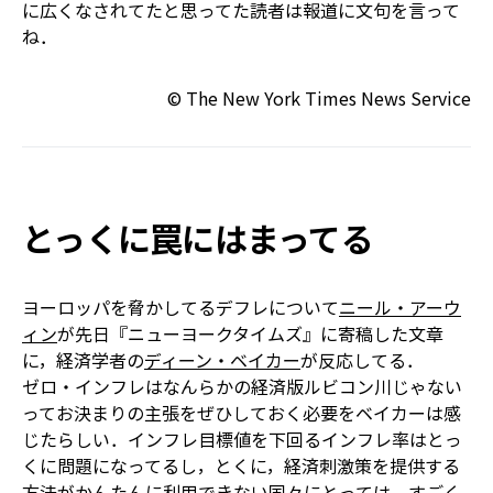
に広くなされてたと思ってた読者は――報道に文句を言って
ね．
© The New York Times News Service
とっくに罠にはまってる
ヨーロッパを脅かしてるデフレについて
ニール・アーウ
ィン
が先日『ニューヨークタイムズ』に寄稿した文章
に，経済学者の
ディーン・ベイカー
が反応してる．
ゼロ・インフレはなんらかの経済版ルビコン川じゃない
ってお決まりの主張をぜひしておく必要をベイカーは感
じたらしい．インフレ目標値を下回るインフレ率はとっ
くに問題になってるし，とくに，経済刺激策を提供する
方法がかんたんに利用できない国々にとっては，すごく