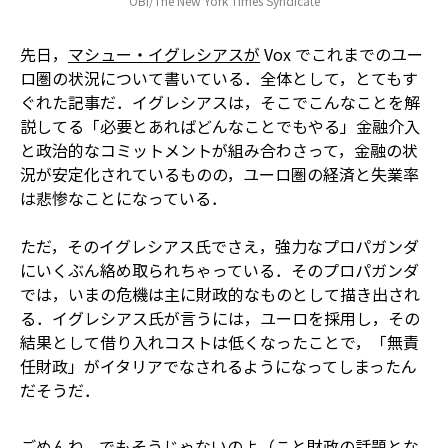
OBI/The New York Times Syndicate
先日，
マシュー・イグレシアスが
Vox でこれまでのユー
ロ圏の状況について書いている．全体として，とてもす
ぐれた記事だ．イグレシアスは，そこでこんなことを解
説してる――「必要とあればどんなことでもやる」金融介入
と政治的なコミットメントが組み合わさって，金融の状
況が安定化されているものの，ユーロ圏の経済と失業率
は悲惨なことになっている．
ただ，そのイグレシアス氏でさえ，強力なプロパガンダ
にいくぶん絡め取られちゃっている．そのプロパガンダ
では，いまの危機は主に財政的なものとして描き出され
る．イグレシアス氏が言うには，ユーロを採用し，その
結果として借り入れコストは低くなったことで，「無責
任財政」がイタリアでなされるようになってしまったん
だそうだ．
ごめんね，でもそうじゃないのよ（こと財政の話題とな