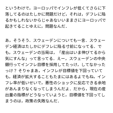
というわけで，ヨーロッパでインフレが低くてさらに下
落してるのはたしかに問題だけど，それは，デフレに陥
るかもしれないからじゃあない――いままさにヨーロッパで
起きてることゆえに，問題なんだ．
あ，そうそう．スウェーデンについても一言．スウェー
デン経済はたしかにデフレに陥る寸前になってる．で
も，スウェーデンの当局は，「産出はいま伸びてるから
気にすんな」って言ってる．えー，スウェーデンの中央
銀行ってインフレ目標を採用してたっけ，してなかった
っけ？ そりゃまあ，インフレが目標値を下回っていて
も，経済が拡大することもたまにはあるよ――でもね，イン
フレ率が低いせいで，悪性のショックに反応できる余地
があんまりなくなってしまうんだよ．だから，現在の産
出量の指標がどうなっていようと，目標値を下回ってし
まうのは，政策の失敗なんだ．