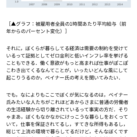
［▲グラフ：被雇用者全員の1時間あたり平均給与（前
年からのパーセント変化）］
それに，ぼくらが暮らしてる経済は需要の制約を受けて
いるって証拠としてゼロ金利と低いインフレ率を挙げる
こともできる．働く意欲がもっと高まれば仕事がぽこぽ
こわき出てくるなんてことが，いったいどんな風にして
起こりうるのか，ベイナー氏の考えを聞いてみたい．
でも，なによりもここでぼくが気になるのは，ベイナー
氏みたいな人たちがこれほどあからさまに普通の労働者
の生活経験から切り離されているって事実の方だ．そり
ゃまあ，ぼくもなかなかにけっこうな暮らしをおくって
いて，仕事を保証されてるし，すてきな所得もあるし，
総じて上流の環境で暮らしてる――だけど，そんなぼくです