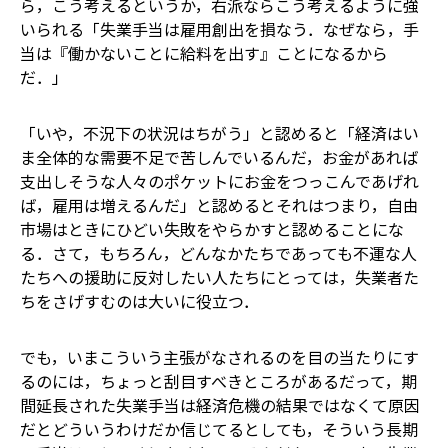
ら，こう考える――というか，右派ならこう考えるように強
いられる――「失業手当は雇用創出を損なう．なぜなら，手
当は『働かないことに給料を出す』ことになるから
だ．」
「いや，不況下の状況はちがう」と認めると――「経済はい
ま全体的な需要不足で苦しんでいるんだ，お金があれば
支出しそうな人々のポケットにお金をつっこんであげれ
ば，雇用は増えるんだ」と認めると――それはつまり，自由
市場はときにひどい失敗をやらかすと認めることにな
る．さて，もちろん，どんなかたちであっても不運な人
たちへの援助に反対したい人たちにとっては，失業者た
ちをさげすむのは大いに役立つ．
でも，いまこういう主張がなされるのを目の当たりにす
るのには，ちょっと刮目すべきところがある――だって，期
間延長された失業手当は経済危機の結果ではなくて原因
だとどういうわけだか信じてるとしても，そういう長期