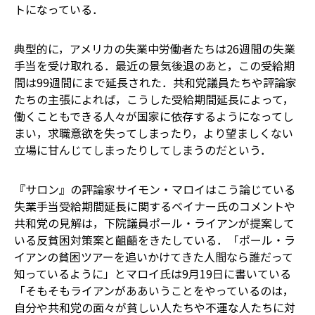
トになっている．
典型的に，アメリカの失業中労働者たちは26週間の失業
手当を受け取れる．最近の景気後退のあと，この受給期
間は99週間にまで延長された．共和党議員たちや評論家
たちの主張によれば，こうした受給期間延長によって，
働くこともできる人々が国家に依存するようになってし
まい，求職意欲を失ってしまったり，より望ましくない
立場に甘んじてしまったりしてしまうのだという．
『サロン』の評論家サイモン・マロイはこう論じている――
失業手当受給期間延長に関するベイナー氏のコメントや
共和党の見解は，下院議員ポール・ライアンが提案して
いる反貧困対策案と齟齬をきたしている．「ポール・ラ
イアンの貧困ツアーを追いかけてきた人間なら誰だって
知っているように」――とマロイ氏は9月19日に書いている
――「そもそもライアンがああいうことをやっているのは，
自分や共和党の面々が貧しい人たちや不運な人たちに対