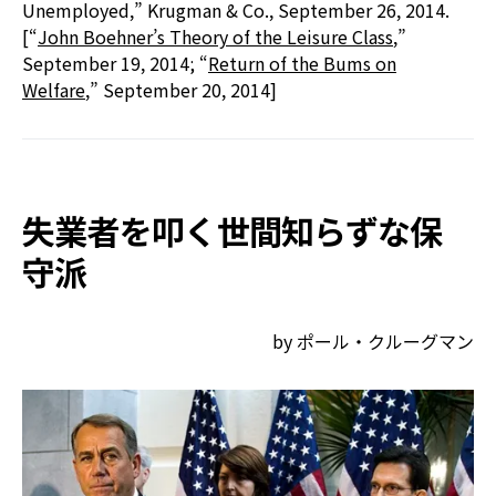
Unemployed,” Krugman & Co., September 26, 2014.
[“
John Boehner’s Theory of the Leisure Class
,”
September 19, 2014; “
Return of the Bums on
Welfare
,” September 20, 2014]
失業者を叩く世間知らずな保
守派
by ポール・クルーグマン