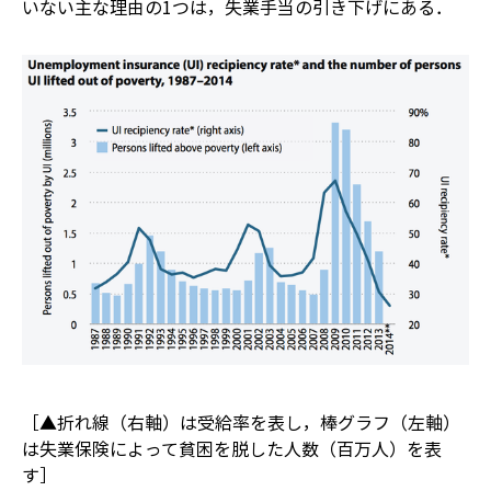
いない主な理由の1つは，失業手当の引き下げにある．
［▲折れ線（右軸）は受給率を表し，棒グラフ（左軸）
は失業保険によって貧困を脱した人数（百万人）を表
す］