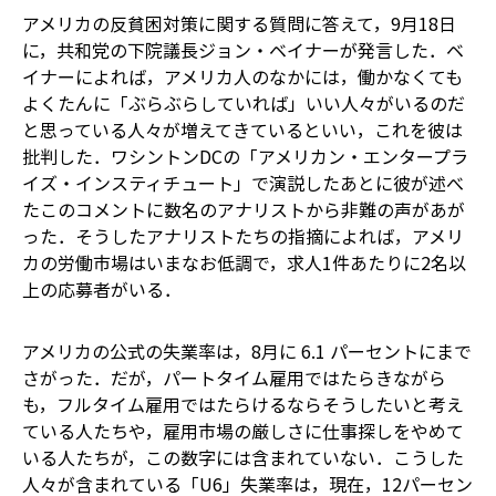
アメリカの反貧困対策に関する質問に答えて，9月18日
に，共和党の下院議長ジョン・ベイナーが発言した．ベ
イナーによれば，アメリカ人のなかには，働かなくても
よくたんに「ぶらぶらしていれば」いい人々がいるのだ
と思っている人々が増えてきているといい，これを彼は
批判した．ワシントンDCの「アメリカン・エンタープラ
イズ・インスティチュート」で演説したあとに彼が述べ
たこのコメントに数名のアナリストから非難の声があが
った．そうしたアナリストたちの指摘によれば，アメリ
カの労働市場はいまなお低調で，求人1件あたりに2名以
上の応募者がいる．
アメリカの公式の失業率は，8月に 6.1 パーセントにまで
さがった．だが，パートタイム雇用ではたらきながら
も，フルタイム雇用ではたらけるならそうしたいと考え
ている人たちや，雇用市場の厳しさに仕事探しをやめて
いる人たちが，この数字には含まれていない．こうした
人々が含まれている「U6」失業率は，現在，12パーセン