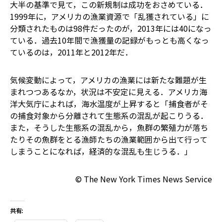
大半の基準で見て，この新規制は成功をおさめている．
1999年に，アメリカの漁業資源で「乱獲されている」に
分類されたものは98件だったのが，2013年には40になっ
ている．過去10年間で漁獲量の記録がもっとも高くなっ
ているのは，2011年と2012年だ．
気候変動によって，アメリカの漁業には新たな難題が生
まれつつあるなか，状況は不安定に見える．アメリカ海
洋大気庁によれば，海水温度が上昇すると「捕食者がそ
の捕食対象から分離されて生態系の混乱が起こりうる．
また，そうした生態系の混乱から，魚群の繁殖力が落ち
たりその魚群をとる漁師たちの漁業範囲から出て行って
しまうことになれば，経済的な混乱も生じうる．」
© The New York Times News Service
共有: