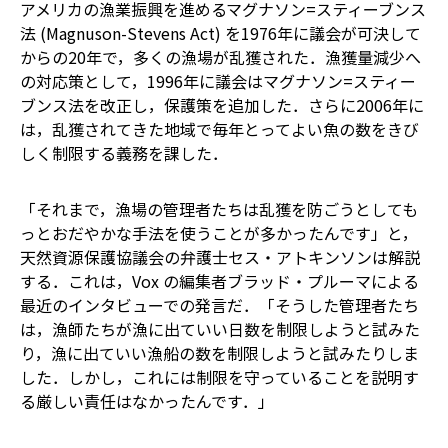
アメリカの漁業振興を進めるマグナソン=スティーブンス
法 (Magnuson-Stevens Act) を1976年に議会が可決して
からの20年で，多くの漁場が乱獲された．漁獲量減少へ
の対応策として，1996年に議会はマグナソン=スティー
ブンス法を改正し，保護策を追加した．さらに2006年に
は，乱獲されてきた地域で毎年とってよい魚の数をきび
しく制限する義務を課した．
「それまで，漁場の管理者たちは乱獲を防ごうとしても
っとおだやかな手法を使うことが多かったんです」と，
天然資源保護協議会の弁護士セス・アトキンソンは解説
する．これは，Vox の編集者ブラッド・プルーマによる
最近のインタビューでの発言だ．「そうした管理者たち
は，漁師たちが漁に出ていい日数を制限しようと試みた
り，漁に出ていい漁船の数を制限しようと試みたりしま
した．しかし，これには制限を守っていることを説明す
る厳しい責任はなかったんです．」