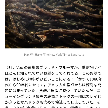
Max Whittaker/The New York Times Syndicate
今月，Vox の編集者ブラッド・プルーマが，重要だけど
ほとんど知られてないお話をしてくれてる．このお話で
は，はじめに物事がひどいことになる：「かつて1980年
代から90年代にかけて，アメリカの漁師たちは深刻な問
題にはまっていた．魚群が急激に減少していたんだ．ニ
ューイングランド最高の底魚ストックの一部は――カレイと
かタラとかハドックも含めて――壊滅してしまっていた．そ
うした地域の沿岸コミュニティでは，何億ドルものコス