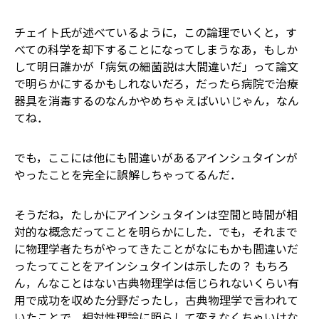
チェイト氏が述べているように，この論理でいくと，す
べての科学を却下することになってしまう――なあ，もしか
して明日誰かが「病気の細菌説は大間違いだ」って論文
で明らかにするかもしれないだろ，だったら病院で治療
器具を消毒するのなんかやめちゃえばいいじゃん，なん
てね．
でも，ここには他にも間違いがある――アインシュタインが
やったことを完全に誤解しちゃってるんだ．
そうだね，たしかにアインシュタインは空間と時間が相
対的な概念だってことを明らかにした．でも，それまで
に物理学者たちがやってきたことがなにもかも間違いだ
ったってことをアインシュタインは示したの？ もちろ
ん，んなことはない――古典物理学は信じられないくらい有
用で成功を収めた分野だったし，古典物理学で言われて
いたことで，相対性理論に照らして変えなくちゃいけな