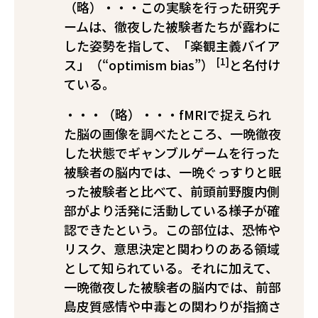
（略）・・・この実験を行った研究チ
ームは、徹夜した被験者たちが露わに
した姿勢を指して、「楽観主義バイア
[1]
ス」（“optimism bias”）
と名付け
ている。
・・・（略）・・・fMRIで捉えられ
た脳の画像を調べたところ、一晩徹夜
した状態でギャンブルゲームを行った
被験者の脳内では、一晩ぐっすりと眠
った被験者と比べて、前頭前野腹内側
部がより活発に活動している様子が確
認できたという。この部位は、恐怖や
リスク、意思決定と関わりのある領域
として知られている。それに加えて、
一晩徹夜した被験者の脳内では、前部
島皮質――感情や中毒との関わりが指摘さ