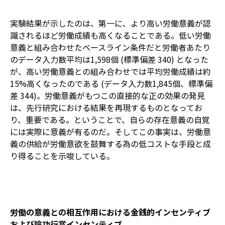
実験結果が示したのは、第一に、より高い労働意義が認
識されるほど労働成績も高くなることである。低い労働
意義と組み合わせたベースライン条件だと労働者あたり
のデータ入力数平均は1,598個 (標準偏差 340) となった
が、高い労働意義との組み合わせでは平均労働成績は約
15%高くなったのである (データ入力数1,845個、標準偏
差 344)。労働意義がもつこの直接的な正の効果の発見
は、先行研究における結果を再現するものとなってお
り、重要である。ということで、自らの存在意義の自覚
には実際に意義が有るのだ。そしてこの事実は、労働意
義の供給が労働意欲を鼓舞する為の低コストな手段と成
り得ることを示唆している。
労働の意義との相互作用における金銭的インセンティブ
および論功行賞インセンティブ