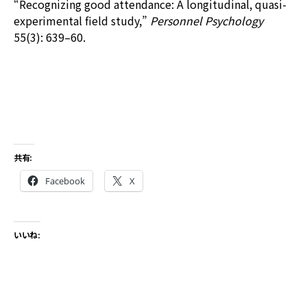
“Recognizing good attendance: A longitudinal, quasi-
experimental field study,”
Personnel Psychology
55(3): 639–60.
共有:
Facebook
X
いいね: