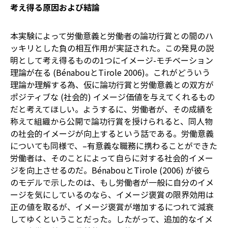
考え得る原因および結論
本実験によって労働意義と労働者の論功行賞との間のハ
ッキリとした負の相互作用が実証された。この発見の説
明として考え得るものの1つにイメージ-モチベーション
理論が在る (BénabouとTirole 2006)。これがどういう
理論か理解する為、仮に論功行賞と労働意義との双方が
ポジティブな (社会的) イメージ価値を与えてくれるもの
だと考えてほしい。ようするに、労働者が、その成績を
称えて組織から公開で論功行賞を授けられると、同人物
の社会的イメージが向上するという話である。労働意義
についても同様で、–有意義な職務に携わることができた
労働者は、そのことによって自らに対する社会的イメー
ジを向上させるのだ。BénabouとTirole (2006) が彼ら
のモデルで示したのは、もし労働者が一般に自分のイメ
ージを気にしているのなら、イメージ褒賞の限界効用は
正の値を取るが、イメージ褒賞が増加するにつれて減衰
してゆくということだった。したがって、追加的なイメ