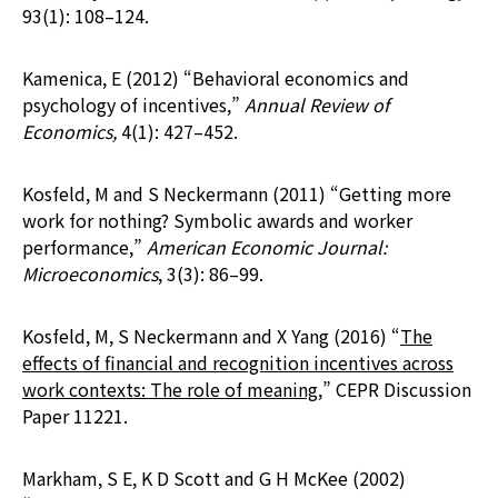
93(1): 108–124.
Kamenica, E (2012) “Behavioral economics and
psychology of incentives,”
Annual Review of
Economics,
4(1): 427–452.
Kosfeld, M and S Neckermann (2011) “Getting more
work for nothing? Symbolic awards and worker
performance,”
American Economic Journal:
Microeconomics
, 3(3): 86–99.
Kosfeld, M, S Neckermann and X Yang (2016) “
The
effects of financial and recognition incentives across
work contexts: The role of meaning
,” CEPR Discussion
Paper 11221.
Markham, S E, K D Scott and G H McKee (2002)