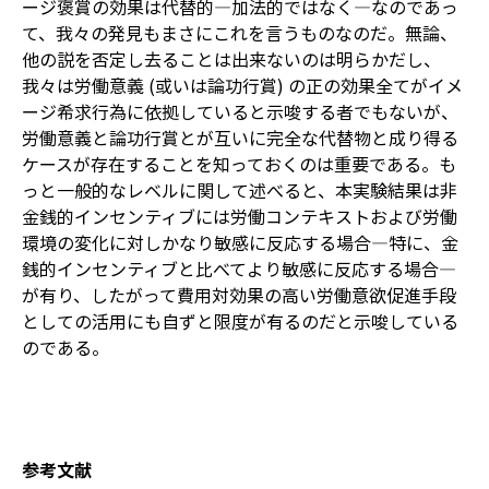
ージ褒賞の効果は代替的—加法的ではなく—なのであっ
て、我々の発見もまさにこれを言うものなのだ。無論、
他の説を否定し去ることは出来ないのは明らかだし、
我々は労働意義 (或いは論功行賞) の正の効果全てがイメ
ージ希求行為に依拠していると示唆する者でもないが、
労働意義と論功行賞とが互いに完全な代替物と成り得る
ケースが存在することを知っておくのは重要である。も
っと一般的なレベルに関して述べると、本実験結果は非
金銭的インセンティブには労働コンテキストおよび労働
環境の変化に対しかなり敏感に反応する場合—特に、金
銭的インセンティブと比べてより敏感に反応する場合—
が有り、したがって費用対効果の高い労働意欲促進手段
としての活用にも自ずと限度が有るのだと示唆している
のである。
参考文献