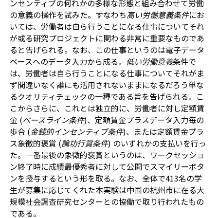
ンセンティブの何れかの多様な形態と組み合わせて労働
の意義の操作を試みた。すなわち
高い労働意義条件
にお
いては、労働者は自ら行うことになる仕事についてそれ
が或る研究プロジェクトに関わる非常に重要なものであ
ると告げられる。なお、この仕事というのは電子データ
ベースへのデータ入力から成る。
低い労働意義
条件で
は、労働者は自ら行うことになる仕事についてそれがま
ず間違いなく誰にも活用されないままになるだろう単な
るクオリティチェックの一種である旨を告げられる。こ
こからさらに、これとは独立的に、労働者に対し定額賃
金 (
ベースライン条件
)、定額賃金プラスデータ入力毎の
歩合 (
金銭的インセンティブ条件
)、または定額賃金プラ
ス象徴的褒賞 (
論功行賞条件
) のいずれかの支払いを行っ
た。一番最後の象徴的褒賞というのは、ワークセッショ
ン終了時に成績最優秀者に対して公開でスマイリーボタ
ンを授与するという形を取る。なお、全体で413名の学
生が募集に応じてくれた本実験は中国の杭州市に在る大
規模社会調査研究センターとの協働で取り行われたもの
である。