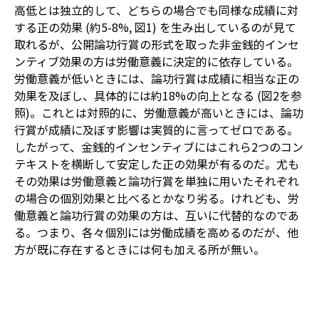
高低とは独立的して、どちらの場合でも同様な成績に対
する正の効果 (約5-8%, 図1) を生み出しているのが見て
取れるが、公開論功行賞の形式を取った非金銭的インセ
ンティブ効果の方は労働意義に決定的に依存している。
労働意義が低いときには、論功行賞は成績に相当な正の
効果を及ぼし、具体的には約18%の向上となる (図2を参
照)。これとは対照的に、労働意義が高いときには、論功
行賞が成績に及ぼす影響は実質的に言ってゼロである。
したがって、金銭的インセンティブにはこれら2つのコン
テキストを横断して安定した正の効果が有るのだ。尤も
その効果は労働意義と論功行賞を単独に用いたそれぞれ
の場合の個別効果と比べるとかなり劣る。けれども、労
働意義と論功行賞の効果の方は、互いに代替的なのであ
る。つまり、各々個別には労働成績を高めるのだが、他
方が既に存在するときには何も加える所が無い。