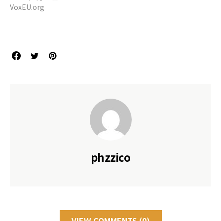
VoxEU.org
phzzico
VIEW COMMENTS (0)