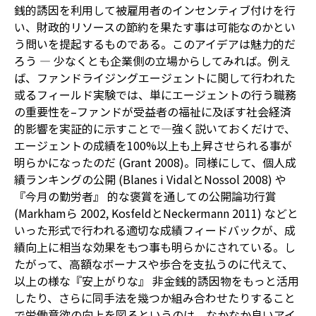
銭的誘因を利用して被雇用者のインセンティブ付けを行
い、財政的リソースの節約を果たす事は可能なのかとい
う問いを提起するものである。このアイデアは魅力的だ
ろう — 少なくとも企業側の立場からしてみれば。例え
ば、ファンドライジングエージェントに関して行われた
或るフィールド実験では、単にエージェントの行う職務
の重要性を–ファンドが受益者の福祉に及ぼす社会経済
的影響を実証的に示すことで—強く説いておくだけで、
エージェントの成績を100%以上も上昇させられる事が
明らかになったのだ (Grant 2008)。同様にして、個人成
績ランキングの公開 (Blanes i VidalとNossol 2008) や
『今月の勤労者』 的な褒賞を通しての公開論功行賞
(Markhamら 2002, KosfeldとNeckermann 2011) などと
いった形式で行われる適切な成績フィードバックが、成
績向上に相当な効果をもつ事も明らかにされている。し
たがって、高額なボーナスや歩合を支払うのに代えて、
以上の様な『安上がりな』 非金銭的誘因物をもっと活用
したり、さらに同手法を幾つか組み合わせたりすること
で労働意欲の向上を図るというのは、なかなか良いアイ