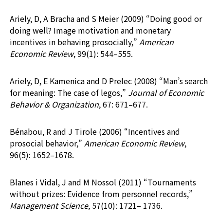
Ariely, D, A Bracha and S Meier (2009) “Doing good or
doing well? Image motivation and monetary
incentives in behaving prosocially,”
American
Economic Review
, 99(1): 544–555.
Ariely, D, E Kamenica and D Prelec (2008) “Man’s search
for meaning: The case of legos,”
Journal of Economic
Behavior & Organization
, 67: 671–677.
Bénabou, R and J Tirole (2006) “Incentives and
prosocial behavior,”
American Economic Review
,
96(5): 1652–1678.
Blanes i Vidal, J and M Nossol (2011) “Tournaments
without prizes: Evidence from personnel records,”
Management Science,
57(10): 1721– 1736.