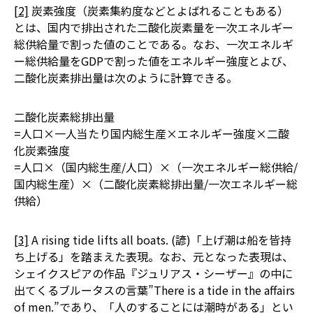
[2]
炭素強度（炭素集約度などとよばれることもある）
とは、国内で排出された二酸化炭素量を一次エネルギー
総供給量で割った値のことである。なお、一次エネルギ
ー総供給量をGDPで割った値をエネルギー強度とよび、
二酸化炭素排出量は次のように計算できる。
二酸化炭素総排出量
=人口×一人当たり国内総生産×エネルギー強度×二酸
化炭素強度
=人口×（国内総生産/人口）×（一次エネルギー総供給/
国内総生産）×（二酸化炭素総排出量/一次エネルギー総
供給）
[3]
A rising tide lifts all boats. (諺)「上げ潮は船を皆持
ち上げる」を踏まえた表現。なお、元となった表現は、
シェイクスピアの作品『ジュリアス・シーザー』の中に
出てくるブルータスの言葉”There is a tide in the affairs
of men.”であり、「人のすることには潮時がある」とい