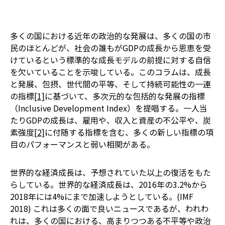
多くの国における近年の政治的な発展は、多くの国の市
民のほとんどが、社会の誰もがGDPの成長から恩恵を受
けているという標準的な成長モデルの前提に対する自信
を欠いていることを示唆している。このコラムは、成長
と発展、包摂、世代間の平等、そして持続可能性の一連
の指標
[1]
に基づいて、多次元的な包括的な発展の指標
（Inclusive Development Index）を提唱する。一人当
たりGDPの成長は、雇用や、収入と資産の不公平や、炭
素強度
[2]
に付随する指標を含む、多くの新しい指標の項
目のパフォーマンスと弱い相関がある。
世界的な経済成長は、予想されていた以上の復活をもた
らしている。世界的な経済成長は、2016年の3.2%から
2018年には4%にまで加速しようとしている。(IMF
2018) これは多くの面で良いニュースであるが、われわ
れは、多くの国における、高まりつつある不平等や政治