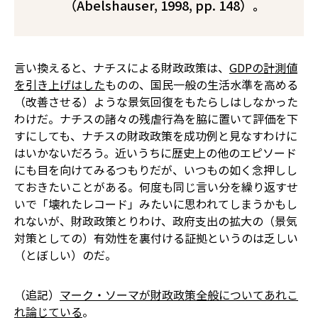
（Abelshauser, 1998, pp. 148）。
言い換えると、ナチスによる財政政策は、
GDPの計測値
を引き上げはした
ものの、国民一般の生活水準を高める
（改善させる）ような景気回復をもたらしはしなかった
わけだ。ナチスの諸々の残虐行為を脇に置いて評価を下
すにしても、ナチスの財政政策を成功例と見なすわけに
はいかないだろう。近いうちに歴史上の他のエピソード
にも目を向けてみるつもりだが、いつもの如く念押しし
ておきたいことがある。何度も同じ言い分を繰り返すせ
いで「壊れたレコード」みたいに思われてしまうかもし
れないが、財政政策――とりわけ、政府支出の拡大――の（景気
対策としての）有効性を裏付ける証拠というのは乏しい
（とぼしい）のだ。
（追記）
マーク・ソーマが財政政策全般についてあれこ
れ論じている
。