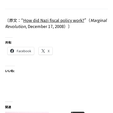
〔原文：“
How did Nazi fiscal policy work?
”（
Marginal
Revolution
, December 17, 2008）〕
共有:
Facebook
X
いいね:
関連