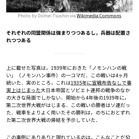
Photo by Dōmei Tsushin via
Wikimedia Commons
それぞれの同盟関係は強まりつつあるし，兵器は配置さ
れつつある
上に載せた写真は，1939年におきた「ノモンハンの戦
い」（ノモンハン事件）の一コマだ．この戦いは4ヶ月
続いた．実のところ，これは
1935年に宣戦布告なしで事
実上はじまった
大日本帝国とソビエト連邦の戦争のなか
の大きな局面でしかない．開始から4年後の1939年に，
第二次世界大戦がはじまる．この戦いの勝者はソ連だっ
た．戦車をよりよく用いたその勝利は，のちにおとずれ
た第二次世界大戦の帰結を予示していた．
この事例にありありと現れているのは，こんなことだ――
公