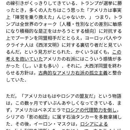
の線引きがくっきりしてきている．トランプが選挙に勝
ったとき，多くの人たちはこう思った――「アメリカは事実
上「陣営を乗り換えた」んじゃないか．」 つまり，トラ
ンプは全世界のウォーク〔人種・性別などの差別に敏感
になり積極的な是正をはかろうとする傾向〕に対抗する
上でプーチンを同盟相手だととらえ，ヨーロッパ人やウ
クライナ人は《西洋文明》に対する裏切り者だと見てい
るんだ，という見方がとられた．かくいうぼくも，
この
考えを抱いていた
――アメリカの右派にはこういう感情が多
かった（し，いまも多い）．それに，大西洋同盟を終わ
らせる方針は，
古典的なアメリカ右派の孤立主義
と整合
していた．
ただ，「アメリカはもはやロシアの盟友だ」という物語
は，この数ヶ月でずいぶんあやしくなってきている．ま
ず，アメリカはベネズエラで
ロシアの代理勢力を倒し
，
シリアの「影の船団」に属す石油タンカーを多数拿捕し
た．その後，イーロン・マスクは，
ロシアによる