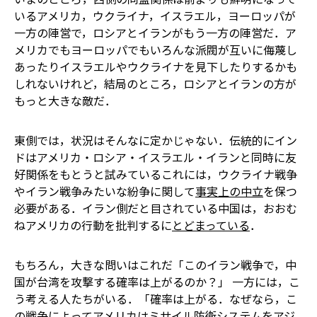
いる――アメリカ，ウクライナ，イスラエル，ヨーロッパが
一方の陣営で，ロシアとイランがもう一方の陣営だ．ア
メリカでもヨーロッパでもいろんな派閥が互いに侮蔑し
あったりイスラエルやウクライナを見下したりするかも
しれないけれど，結局のところ，ロシアとイランの方が
もっと大きな敵だ．
東側では，状況はそんなに定かじゃない．伝統的にイン
ドはアメリカ・ロシア・イスラエル・イランと同時に友
好関係をもとうと試みている――これには，ウクライナ戦争
やイラン戦争みたいな紛争に関して
事実上の中立
を保つ
必要がある．イラン側だと目されている中国は，おおむ
ねアメリカの行動を批判するに
とどまっている
．
もちろん，大きな問いはこれだ――「このイラン戦争で，中
国が台湾を攻撃する確率は上がるのか？」 一方には，こ
う考える人たちがいる．「確率は上がる．なぜなら，こ
の戦争によってアメリカは
ミサイル防衛システムをアジ