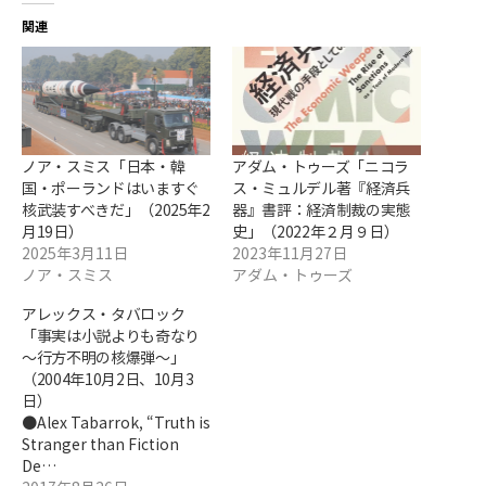
関連
ノア・スミス「日本・韓
アダム・トゥーズ「ニコラ
国・ポーランドはいますぐ
ス・ミュルデル著『経済兵
核武装すべきだ」（2025年2
器』書評：経済制裁の実態
月19日）
史」（2022年２月９日）
2025年3月11日
2023年11月27日
ノア・スミス
アダム・トゥーズ
アレックス・タバロック
「事実は小説よりも奇なり
～行方不明の核爆弾～」
（2004年10月2日、10月3
日）
●Alex Tabarrok, “Truth is
Stranger than Fiction
De…