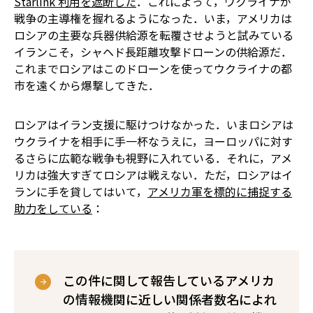
Starlink 利用を遮断した
．これによって，ウクライナが
戦争の主導権を握れるようになった．いま，アメリカは
ロシアの主要な兵器供給源を転覆させようと試みている――
イランこそ，シャヘド長距離攻撃ドローンの供給源だ．
これまでロシアはこのドローンを使ってウクライナの都
市を遠くから爆撃してきた．
ロシアはイラン支援に駆けつけなかった．いまロシアは
ウクライナを相手に手一杯なうえに，ヨーロッパに対す
るさらに広範な戦争も視野に入れている．それに，アメ
リカは強大すぎてロシアは戦えない．ただ，ロシアはイ
ランに手を貸してはいて，
アメリカ軍を標的に捕捉する
助力をしている
：
この件に関して報告しているアメリカ
の情報機関に近しい関係者数名によれ