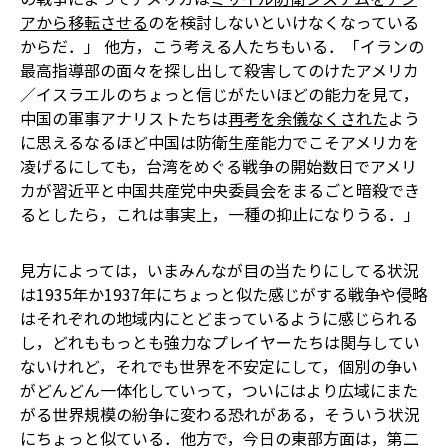
アから移転させる
のを検討しないといけなくなっている
からだ．」 他方，こう考える人たちもいる．「イランの
最高指導部の面々を探し出して殺害してのけたアメリカ
／イスラエルのちょっと信じがたいほどの能力を見て，
中国の軍事アナリストたちは
再考を余儀なくされた
よう
に思える――なるほど中国は防衛生産能力でこそアメリカを
凌げるにしても，台湾をめぐる戦争の開始数日でアメリ
カが習近平と中国共産党中央委員会をまるごと暗殺でき
るとしたら，これは事実上，一種の抑止になりうる．」
見方によっては，いまみんなが目の当たりにしてる状況
は1935年か1937年にちょっと似た感じがする――戦争や侵略
はそれぞれの地域内にとどまっているように感じられる
し，どれももっとも強力なプレイヤーたちは関与してい
ないけれど，それでも世界を不安定にして，個別の争い
がどんどん一体化していって，ついにはより広域にまた
がる世界規模の紛争に変わる恐れがある，そういう状況
にちょっと似ている．他方で，今日の東部方面は，第二