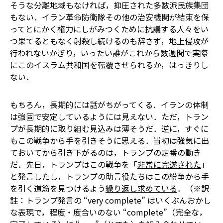
そうな分離地域もなければ，抑圧された多数派民族集団
もない．イラン革命防衛隊その他の治安機関が結束を保
ってとにかく権力にしがみつくために抗議する人々をい
つ果てるともなく射殺し続けるのも辞さず，地上侵攻が
行われないかぎり，いったい誰がこれから数週間で実際
にこのイスラム共和国を転覆させられるか，はっきりし
ない．
もちろん，長期的には話がちがってくる．イランの体制
は強固で安定しているようには見えない．ただ，トラン
プが長期的に取り組む見込みは薄そうだ．逆に，すぐに
もこの戦争から手を引きそうに思える．当初は強気に出
ておいてから引き下がるのは，トランプの定番の動き
だ．先日，トランプはこの戦争を「
非常に完遂された
」
と発言したし，トランプの助言役たちはこの紛争から手
を引く道筋を見つけるよう
繰り返し求めている
．（※訳
註：トランプ発言の “very complete” はいくぶんおかし
な表現で，程度・度合いのない “complete”（完全な，