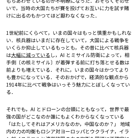
もちあわせているのか不明瞭になった．おそらくそのせ
いで，当時の大国たちが賽を投げてお互いに力を試す賭
けに出るのもかつてほど厭わなくなった．
1世紀前にくらべて，いまの国々はもっと慎重かもしれな
い．核兵器はいまだに存在していて，大国による戦争を
いくらか抑止している――もっとも，その昔に比べて核兵器
は
大幅に減っている
し，AI とミサイル防衛によって，相
手側〔の核ミサイル〕が着弾する前に打ち落とせる数は
前よりも増えている．それに，いまの国々はかつてより
も豊かになっている．そのおかげで，経済的な観点から
1914年に比べて戦争はいっそう魅力にとぼしくなってい
る．
それでも，AI とドローンの台頭にともなって，世界で最
強の国がどこなのか誰にもよくわからなくなっている
――「はたしてそれはアメリカなのか，中国なのか？」 地域
内の力の均衡も――ロシア対ヨーロッパとウクライナ，イラ