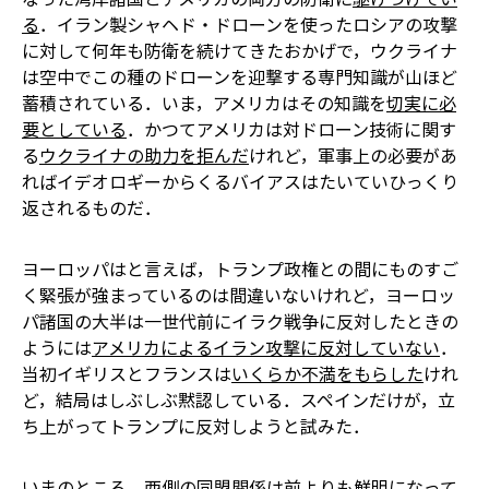
る
．イラン製シャヘド・ドローンを使ったロシアの攻撃
に対して何年も防衛を続けてきたおかげで，ウクライナ
は空中でこの種のドローンを迎撃する専門知識が山ほど
蓄積されている．いま，アメリカはその知識を
切実に必
要としている
．かつてアメリカは対ドローン技術に関す
る
ウクライナの助力を拒んだ
けれど，軍事上の必要があ
ればイデオロギーからくるバイアスはたいていひっくり
返されるものだ．
ヨーロッパはと言えば，トランプ政権との間にものすご
く緊張が強まっているのは間違いないけれど，ヨーロッ
パ諸国の大半は一世代前にイラク戦争に反対したときの
ようには
アメリカによるイラン攻撃に反対していない
．
当初イギリスとフランスは
いくらか不満をもらした
けれ
ど，結局はしぶしぶ黙認している．スペインだけが，立
ち上がってトランプに反対しようと試みた．
いまのところ，西側の同盟関係は前よりも鮮明になって