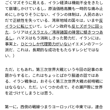
ごくマズそうに見える．イラン経済は機能不全をきたし
て崩壊しかけているし，原油価格高騰も一時的な痛み止
めにしかなりそうにない．イランの体制は，人民のあい
だで正統性を失っている．湾岸地域の国々は，いまや
反
イランに転じて
いて，レバノン政府も
反ヒズボラに回っ
た
．シリアは
イスラエル／湾岸諸国の陣営に傾きつつあ
るし
，ハマスはもう消耗しきった勢力だ．イランには，
事実上，
ひとつしか代理勢力がいない
――イエメンのフーシ
派だ．これは，長期的な成功をもたらすレシピではな
い．）
ただ，ともあれ，第三次世界大戦という今回の記事の本
題からすると，これはちょっとばかり脇道の話ではあ
る．イラン戦争は，おそらく第三次世界大戦の前哨戦に
はならない．ただ，いくつかの点で，その瀬戸際に世界
を近づけてしまうとは思う．
第一に，西側の戦線つまりヨーロッパと中東では，連合