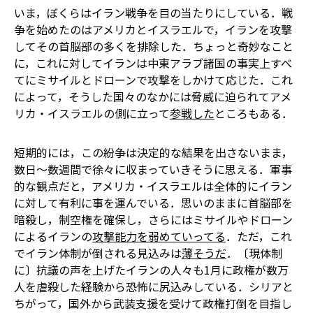
いま，ぼくらはイラン戦争を目の当たりにしている．戦
争を始めたのはアメリカとイスラエルで，イランを攻撃
してその首脳部の多くを排除した．ちょっと奇妙なこと
に，これに対してイランは中東アラブ諸国の事実上すべ
てにミサイルとドローンで攻撃をしかけて応じた．これ
によって，そうした国々のなかには脅威に迫られてアメ
リカ・イスラエルの側に立って
参戦した
ところもある．
短期的には，この紛争は決定的な結果を出さないまま，
数日～数週間で徐々に収まっていきそうに思える．軍事
的な観点だと，アメリカ・イスラエルは全体的にイラン
に対して有利に事を運んでいる．思いのままに首脳部を
暗殺し，制空権を確保し，さらにはミサイルやドローン
によるイランの
攻撃能力を弱めていってる
．ただ，これ
でイラン体制が倒される見込みは
薄そうだ
．〔現体制
に〕抗議の声を上げたイランの人々も1月に政権が数万
人を虐殺した経験から恐怖に尻込みしている．シリアと
ちがって，国外から武装支援を受けて政権打倒を目指し