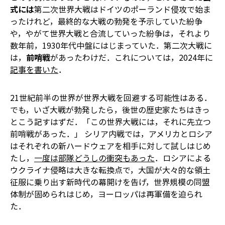
式には
第二次世界大戦はドイツのポーランド侵攻で始ま
ったけれど，最終的な大戦の勃発を予示していた紛争
や，やがて世界大戦と合流していった紛争は，それより
数年前，1930年代中盤にはじまっていた．第二次大戦に
は，
前哨戦
があったわけだ．これについては，2024年に
記事を書いた
．
21世紀前半の世界が世界大戦を回避する可能性はある．
でも，いざ大戦が勃発したら，後世の歴史家たちはきっ
とこう記すはずだ．「この世界大戦には，それに先立つ
前哨戦があった．」 シリア内戦では，アメリカとロシア
はそれぞれの新ハードウェアを相手に対して試しはじめ
たし，
一度は部隊どうしの衝突もあった
．ロシアによる
ウクライナ侵略は大きな転換点で，大国が大々的な領土
征服に乗り出す新時代の幕開けを告げ，世界規模の同盟
体制が固められはじめ，ヨーロッパは再軍備を迫られ
た．