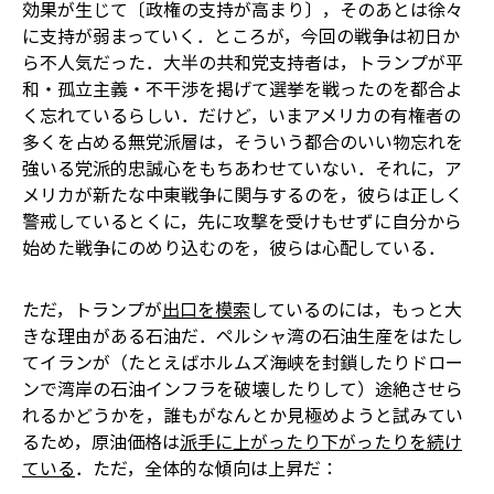
効果が生じて〔政権の支持が高まり〕，そのあとは徐々
に支持が弱まっていく．ところが，今回の戦争は初日か
ら不人気だった．大半の共和党支持者は，トランプが平
和・孤立主義・不干渉を掲げて選挙を戦ったのを都合よ
く忘れているらしい．だけど，いまアメリカの有権者の
多くを占める無党派層は，そういう都合のいい物忘れを
強いる党派的忠誠心をもちあわせていない．それに，ア
メリカが新たな中東戦争に関与するのを，彼らは正しく
警戒している――とくに，先に攻撃を受けもせずに自分から
始めた戦争にのめり込むのを，彼らは心配している．
ただ，トランプが
出口を模索
しているのには，もっと大
きな理由がある――石油だ．ペルシャ湾の石油生産をはたし
てイランが（たとえばホルムズ海峡を封鎖したりドロー
ンで湾岸の石油インフラを破壊したりして）途絶させら
れるかどうかを，誰もがなんとか見極めようと試みてい
るため，原油価格は
派手に上がったり下がったりを続け
ている
．ただ，全体的な傾向は上昇だ：