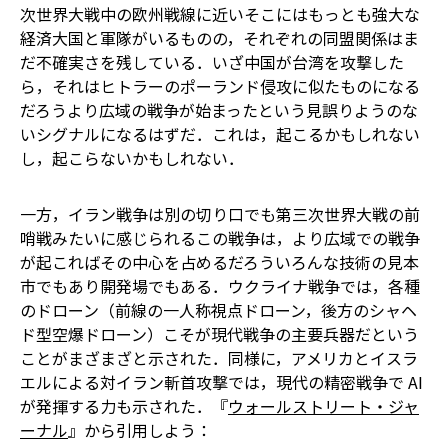
次世界大戦中の欧州戦線に近い――そこにはもっとも強大な
経済大国と軍隊がいるものの，それぞれの同盟関係はま
だ不確実さを残している．いざ中国が台湾を攻撃した
ら，それはヒトラーのポーランド侵攻に似たものになる
だろう――より広域の戦争が始まったという見誤りようのな
いシグナルになるはずだ．これは，起こるかもしれない
し，起こらないかもしれない．
一方，イラン戦争は別の切り口でも第三次世界大戦の前
哨戦みたいに感じられる――この戦争は，より広域での戦争
が起こればその中心を占めるだろういろんな技術の見本
市でもあり開発場でもある．ウクライナ戦争では，各種
のドローン（前線の一人称視点ドローン，後方のシャヘ
ド型空爆ドローン）こそが現代戦争の主要兵器だという
ことがまざまざと示された．同様に，アメリカとイスラ
エルによる対イラン斬首攻撃では，現代の精密戦争で AI
が発揮する力も示された．『
ウォールストリート・ジャ
ーナル
』から引用しよう：