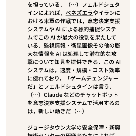
を担っている．（…）フェルドシュタ
インによれば，
ベネズエラ
やイランに
おける米軍の作戦では，意志決定支援
システムや AI による標的捕捉システ
ムでこの AI が最大の役割を果たして
いる．監視情報・衛星画像その他の膨
大な情報を AI は処理して潜在的な攻
撃について知見を提供できる．この AI
システムは，速度・規模・コスト効率
に優れており，「ゲームチェンジャー
だ」とフェルドシュタインは言う．
（…）Claude などのチャットボット
を意志決定支援システムで活用するの
は，新しい動きだ（…）
ジョージタウン大学の安全保障・新興
技術センターの研究者たち
によれば
，