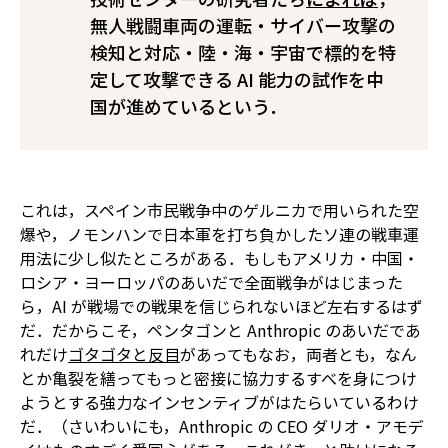
無人戦闘車両の運転・サイバー攻撃の
検知と対応・陸・海・宇宙で標的を特
定して攻撃できる AI 能力の試作を中
国が進めているという．
これは，スペイン市民戦争中のゲルニカで用いられた空
爆や，ノモンハンで日本軍を打ち負かしたソ連の戦車運
用法に少し似たところがある．もしもアメリカ・中国・
ロシア・ヨーロッパのあいだで全面戦争がはじまった
ら，AI が戦場での戦果を信じられないほど左右するはず
だ．だからこそ，ペンタゴンと Anthropic のあいだであ
れだけ
ゴタゴタと反目
があってもなお，両者とも，なん
とか亀裂を繕ってもっと密接に協力するすべを身につけ
ようとする強力なインセンティブがはたらいているわけ
だ．（さいわいにも，Anthropic の CEO ダリオ・アモデ