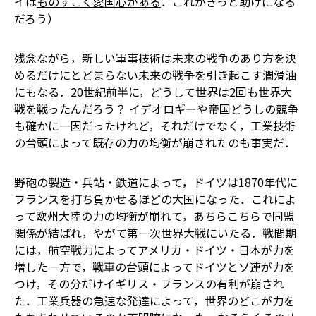
イは
ものすごく愛国心がある
．これがきっと助けになる
だろう）
残念ながら，新しい軍事技術は未来の戦争のあり方を決
めるだけにとどまらない――未来の戦争を引き起こす潤滑油
にもなる．20世紀前半に，どうして世界は2回も世界大
戦を戦ったんだろう？ イデオロギーや帝国どうしの競争
も確かに一因だったけれど，それだけでなく，工業技術
の台頭によって既存の力の均衡が崩されたのも事実だ．
野砲の製造・兵站・鉄道によって，ドイツは1870年代に
フランスを打ち負かせるほどの大国になった．これによ
って欧州大陸の力の均衡が崩れて，あちらこちらで同盟
関係が結ばれ，やがて第一次世界大戦にいたる．戦間期
には，航空戦力によってアメリカ・ドイツ・日本が力を
増した一方で，戦車の台頭によってドイツとソ連が力を
つけ，その分だけイギリス・フランスの有利が崩され
た．工業兵器の急速な発達によって，世界のどこが力を