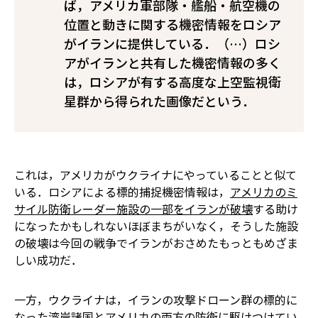
ば，アメリカ軍部隊・艦船・航空機の
位置と動きに関する機密情報をロシア
がイランに提供している．（…）ロシ
アがイランと共有した機密情報の多く
は，ロシアが有する高度な上空監視衛
星群から得られた画像だという．
これは，アメリカがウクライナにやっていることと似て
いる．ロシアによる標的捕捉機密情報は，
アメリカのミ
サイル防衛レーダー施設の一部をイランが破壊
する助け
になったかもしれない――ほぼまちがいなく，そうした施設
の破壊は今回の戦争でイランがおさめたもっともめざま
しい成功だ．
一方，ウクライナは，イランの攻撃ドローン群の標的に
なった湾岸諸国とアメリカの両方の防衛に
駆けつけてい