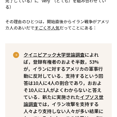
完了している）に “very”（とても）を組み合わせてい
る）
その理由のひとつは，開始直後からイラン戦争がアメリ
カ人のあいだで
すごく不人気
だってことにある：
クイニピアック大学世論調査
によれ
ば，登録有権者のおよそ半数，53%
が，イランに対するアメリカの軍事行
動に反対している．支持するという回
答は10人に4人の割合であり，おおよ
そ10人に1人がよくわからないと答え
ている．新たに実施された
イプソス世
論調査
では，イラン攻撃を支持する
人々より支持しない人々が多い結果に