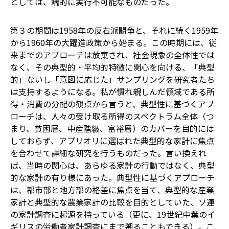
としては、端的に実行不可能なものだった。
第３の期間は1958年の反右派闘争と、それに続く1959年
から1960年の大躍進政策から始まる。この時期には、従
来までのアプローチは放棄され、社会現象の全体性では
なく、その典型的・平均的特徴に関心を向ける、「典型
的」ないし「意図に応じた」サンプリングを研究者たち
は支持するようになる。私が慣れ親しんだ領域である所
得・消費の分配の観点から言うと、典型性に基づくアプ
ローチは、人々の受け取る所得のスペクトラム全体（つ
まり、貧困層、中産階級、富裕層）のカバーを目的には
しておらず、アプリオリに選ばれた典型的な家計に焦点
を合わせて詳細な研究を行うものだった。言い換えれ
ば、当時の関心は、あらゆる家計の行動ではなく、典型
的な家計の有り様にあった。典型性に基づくアプローチ
は、都市部と地方部の格差に焦点を当て、典型的な産業
家計と典型的な農業家計の比較を目的としていた、ソ連
の家計調査に起源を持っている（更に、19世紀中葉のイ
ギリスの労働者家計調査にまで遡ることもできる）。こ