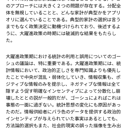
のアプローチには大きく２つの問題が存在する。分配全
体を無視していることと、どんな家計が典型かをアプリ
オリに選んでいることである。典型的家計の選択は言う
までもなく政策決定に動機づけられており、後述するよ
うに、大躍進政策の時期には破滅的な結果をもたらし
た。
大躍進政策期における統計の利用と誤用についてのゴー
シュの議論は、特に重要である。大躍進政策期には、統
計情報において、政治的正しさを専門知識よりも優先し
たことで中央が混乱・弱体化していき、情報収集も、ポ
ジティブな情報のみを提示し、ネガティブな情報は全て
隠すよう促す明確なインセンティブによって分散化し崩
壊したととの説が一般的だが、ゴーシュによればこれは
事態の一面に過ぎない。統計思想の変化にも原因があっ
たのだ。情報供給者にバラ色のデータを提供する政治的
インセンティブが与えられていた事実はあるとしても、
方法論的選択もまた、社会的現実の誤った描像を生み出