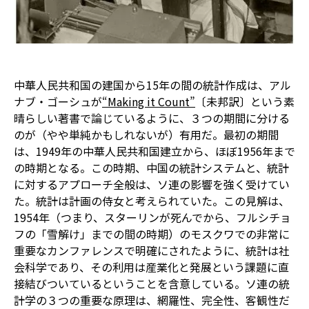
中華人民共和国の建国から15年の間の統計作成は、アル
ナブ・ゴーシュが
“Making it Count”
〔未邦訳〕という素
晴らしい著書で論じているように、３つの期間に分ける
のが（やや単純かもしれないが）有用だ。最初の期間
は、1949年の中華人民共和国建立から、ほぼ1956年まで
の時期となる。この時期、中国の統計システムと、統計
に対するアプローチ全般は、ソ連の影響を強く受けてい
た。統計は計画の侍女と考えられていた。この見解は、
1954年（つまり、スターリンが死んでから、フルシチョ
フの「雪解け」までの間の時期）のモスクワでの非常に
重要なカンファレンスで明確にされたように、統計は社
会科学であり、その利用は産業化と発展という課題に直
接結びついているということを含意している。ソ連の統
計学の３つの重要な原理は、網羅性、完全性、客観性だ