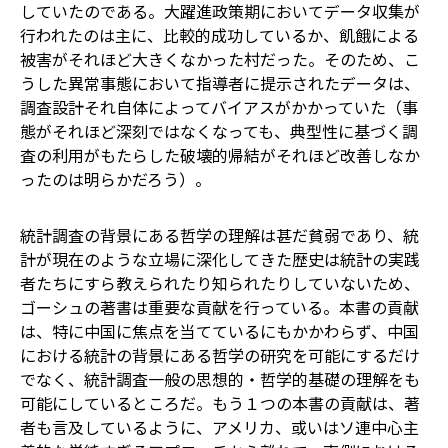
していたのである。大躍進政策期においてデータ収集が
行われたのは主に、比較的成功しているか、飢餓による
被害がそれほど大きくなかった村だった。そのため、こ
うした異常事態において指導者に提示されたデータは、
調査設計それ自体によってバイアスがかかっていた（事
態がそれほど深刻ではなくなっても、典型性に基づく調
査の利用がもたらした破壊的帰結がそれほど改善しなか
ったのは明らかだろう）。
統計調査の背景にある哲学の理解は甚だ貧弱であり、統
計が現在のような立場に深化してきた歴史は統計の実践
者たちにすら教えられたり知られたりしていないため、
ゴーシュの著書は重要な貢献を行っている。本書の貢献
は、特に中国に焦点を当てているにもかかわらず、中国
における統計の背景にある哲学の研究を可能にするだけ
でなく、統計調査一般の思想的・哲学的基礎の理解をも
可能にしているところだ。もう１つの本書の貢献は、著
者も言及しているように、アメリカ、或いはソ連中心主