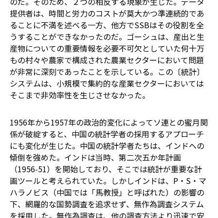
のだ。そのため、２つの相反する現象が生じた。データ
提供者は、時間と労力のコストが莫大かつ準連続的であ
ることに不満を述べる一方、他方でSSBはその役割を全
うすることができなかったのだ。ゴーシュは、産出と生
産物についての重要情報を必要不可欠としていた何十万
もの村々や農家で構成された農業セクターにおいて問題
が非常に深刻であったことを示している。この〔統計〕
システムは、小規模で集約的な産業セクターにおいては
そこまで非効率性を生じさせなかった。
1956年から1957年の政治的変化によってソ連との蜜月関
係が破綻すると、中国の統計学者の採用するアプローチ
にも変化が生じた。中国の統計学者たちは、インドへの
傾倒を強めた。インドは当時、第二次五か年計画
（1956-51）を開始しており、そこでは統計が重要な計
画ツールと考えられていた。しかしインドは、P・S・マ
ハラノビス（中国では「馬教授」と呼ばれた）の影響の
下、網羅的な国勢調査を追求せず、無作為調査システム
を採用した。無作為調査は、他の調査方法より迅速で安