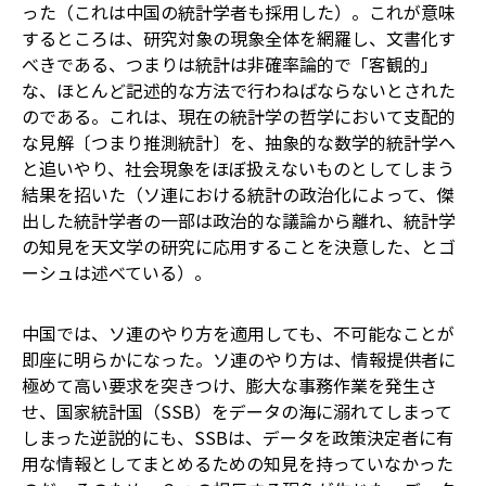
った（これは中国の統計学者も採用した）。これが意味
するところは、研究対象の現象全体を網羅し、文書化す
べきである、つまりは統計は非確率論的で「客観的」
な、ほとんど記述的な方法で行わねばならないとされた
のである。これは、現在の統計学の哲学において支配的
な見解〔つまり推測統計〕を、抽象的な数学的統計学へ
と追いやり、社会現象をほぼ扱えないものとしてしまう
結果を招いた（ソ連における統計の政治化によって、傑
出した統計学者の一部は政治的な議論から離れ、統計学
の知見を天文学の研究に応用することを決意した、とゴ
ーシュは述べている）。
中国では、ソ連のやり方を適用しても、不可能なことが
即座に明らかになった。ソ連のやり方は、情報提供者に
極めて高い要求を突きつけ、膨大な事務作業を発生さ
せ、国家統計国（SSB）をデータの海に溺れてしまって
しまった――逆説的にも、SSBは、データを政策決定者に有
用な情報としてまとめるための知見を持っていなかった