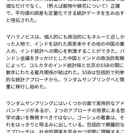
価なだけでなく、（例えば穀物や綿花について）正確
で、平均値の誤差も定量化できる統計データを生み出す
と喧伝された。
マハラノビスは、個人的にも政治的にもネルーと近しか
った人物で、インドを訪れた周恩来やその他の中国の要
人の、インド統計への関心を刺激することができた。バ
ンドン会議をきっかけとした中国とインドの政治的和解
によって、コルカタのインド統計局と北京のSSBの間に
数年にわたる蜜月関係が結ばれた。SSBは包括的で列挙
的な統計アプローチから、ランダムサンプリングへと慎
重に移行し始めた。
ランダムサンプリングにはいくつかの面で実用的なアド
バンテージがあるが、２つのアプローチの背景にある哲
学の違いを無視すべきではない。ゴーシュの著書は、そ
れをはっきりと明るみに出している。包括的で網羅的な
アプローチは、社会的現実を完全かつ完璧に理解するこ