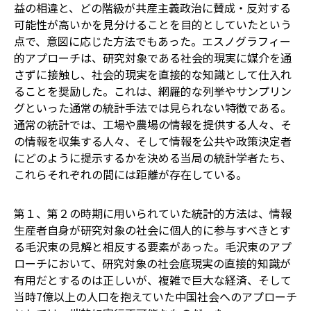
益の相違と、どの階級が共産主義政治に賛成・反対する
可能性が高いかを見分けることを目的としていたという
点で、意図に応じた方法でもあった。エスノグラフィー
的アプローチは、研究対象である社会的現実に媒介を通
さずに接触し、社会的現実を直接的な知識として仕入れ
ることを奨励した。これは、網羅的な列挙やサンプリン
グといった通常の統計手法では見られない特徴である。
通常の統計では、工場や農場の情報を提供する人々、そ
の情報を収集する人々、そして情報を公共や政策決定者
にどのように提示するかを決める当局の統計学者たち、
これらそれぞれの間には距離が存在している。
第１、第２の時期に用いられていた統計的方法は、情報
生産者自身が研究対象の社会に個人的に参与すべきとす
る毛沢東の見解と相反する要素があった。毛沢東のアプ
ローチにおいて、研究対象の社会底現実の直接的知識が
有用だとするのは正しいが、複雑で巨大な経済、そして
当時7億以上の人口を抱えていた中国社会へのアプローチ