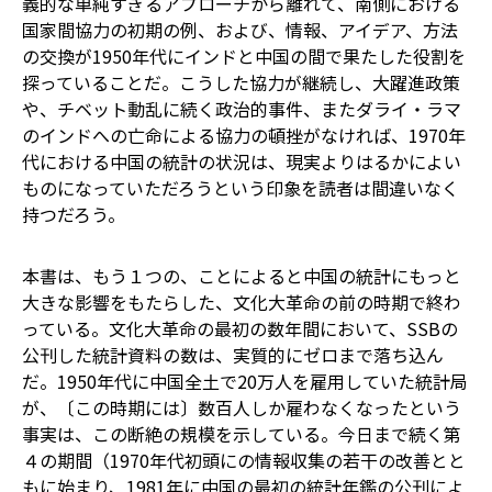
義的な単純すぎるアプローチから離れて、南側における
国家間協力の初期の例、および、情報、アイデア、方法
の交換が1950年代にインドと中国の間で果たした役割を
探っていることだ。こうした協力が継続し、大躍進政策
や、チベット動乱に続く政治的事件、またダライ・ラマ
のインドへの亡命による協力の頓挫がなければ、1970年
代における中国の統計の状況は、現実よりはるかによい
ものになっていただろうという印象を読者は間違いなく
持つだろう。
本書は、もう１つの、ことによると中国の統計にもっと
大きな影響をもたらした、文化大革命の前の時期で終わ
っている。文化大革命の最初の数年間において、SSBの
公刊した統計資料の数は、実質的にゼロまで落ち込ん
だ。1950年代に中国全土で20万人を雇用していた統計局
が、〔この時期には〕数百人しか雇わなくなったという
事実は、この断絶の規模を示している。今日まで続く第
４の期間（1970年代初頭にの情報収集の若干の改善とと
もに始まり、1981年に中国の最初の統計年鑑の公刊によ