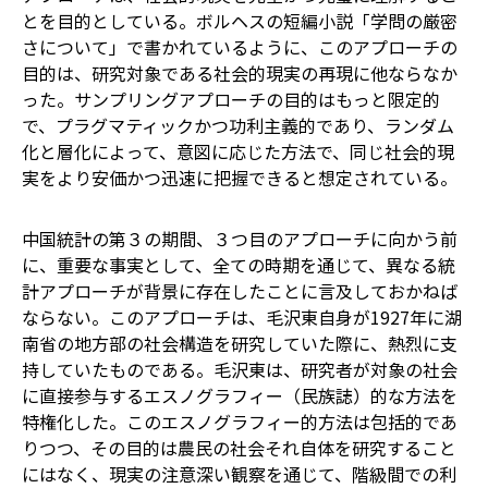
とを目的としている。ボルヘスの短編小説「学問の厳密
さについて」で書かれているように、このアプローチの
目的は、研究対象である社会的現実の再現に他ならなか
った。サンプリングアプローチの目的はもっと限定的
で、プラグマティックかつ功利主義的であり、ランダム
化と層化によって、意図に応じた方法で、同じ社会的現
実をより安価かつ迅速に把握できると想定されている。
中国統計の第３の期間、３つ目のアプローチに向かう前
に、重要な事実として、全ての時期を通じて、異なる統
計アプローチが背景に存在したことに言及しておかねば
ならない。このアプローチは、毛沢東自身が1927年に湖
南省の地方部の社会構造を研究していた際に、熱烈に支
持していたものである。毛沢東は、研究者が対象の社会
に直接参与するエスノグラフィー（民族誌）的な方法を
特権化した。このエスノグラフィー的方法は包括的であ
りつつ、その目的は農民の社会それ自体を研究すること
にはなく、現実の注意深い観察を通じて、階級間での利