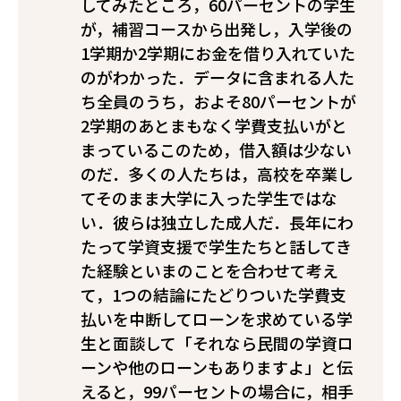
してみたところ，60パーセントの学生
が，補習コースから出発し，入学後の
1学期か2学期にお金を借り入れていた
のがわかった．データに含まれる人た
ち全員のうち，およそ80パーセントが
2学期のあとまもなく学費支払いがと
まっている――このため，借入額は少ない
のだ．多くの人たちは，高校を卒業し
てそのまま大学に入った学生ではな
い．彼らは独立した成人だ．長年にわ
たって学資支援で学生たちと話してき
た経験といまのことを合わせて考え
て，1つの結論にたどりついた――学費支
払いを中断してローンを求めている学
生と面談して「それなら民間の学資ロ
ーンや他のローンもありますよ」と伝
えると，99パーセントの場合に，相手