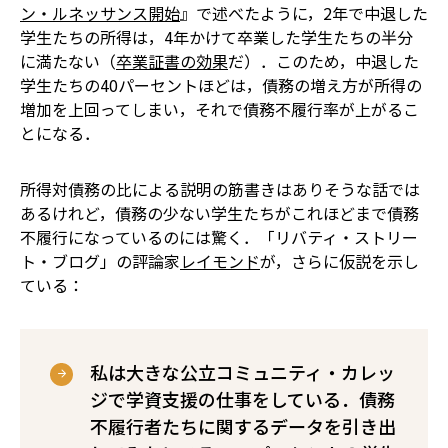
ン・ルネッサンス開始
』で述べたように，2年で中退した
学生たちの所得は，4年かけて卒業した学生たちの半分
に満たない（
卒業証書の効果
だ）．このため，中退した
学生たちの40パーセントほどは，債務の増え方が所得の
増加を上回ってしまい，それで債務不履行率が上がるこ
とになる．
所得対債務の比による説明の筋書きはありそうな話では
あるけれど，債務の少ない学生たちがこれほどまで債務
不履行になっているのには驚く．「リバティ・ストリー
ト・ブログ」の評論家
レイモンド
が，さらに仮説を示し
ている：
私は大きな公立コミュニティ・カレッ
ジで学資支援の仕事をしている．債務
不履行者たちに関するデータを引き出