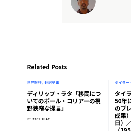
Related Posts
世界銀行
翻訳記事
タイラー
ディリップ・ラタ「移民につ
タイラ
いてのポール・コリアーの視
50年
野狭窄な提言」
のブ
成果）
BY
227THDAY
日）
（19