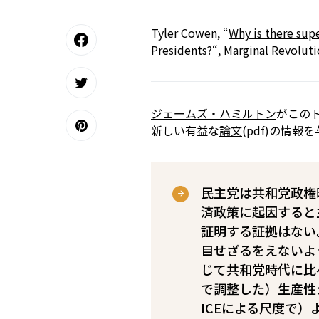
Tyler Cowen, “
Why is there su
Presidents?
“, Marginal Revolut
ジェームズ・ハミルトン
がこの
新しい有益な
論文
(pdf)の情
民主党は共和党政権
済政策に起因すると
証明する証拠はない
目せざるをえないよ
じて共和党時代に比
で調整した）生産性
ICEによる尺度で