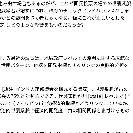
を生み出す場合もあるのだが、これが国民投票の場での世襲系脈
親戚縁者が増すにつれ、政府のチェックアンドバランスがしま
いかとの疑問を抱く者も多くなる。仮にこれが正しいとした
対しどのような影響をもつのだろうか?
関する最近の調査は、地域政府レベルでの派閥に関する広範な
を世襲パターン、他端を開発指標とするリンクの実証的分析を
[訳注:
インドの連邦議会を構成する議院
] に世襲系脈が占め
の75%と対照的である。世襲事例が州 [state] レベルで (イ
al] レベルで (フィリピン) 社会経済的指標とどうリンクしているか、
政治的世襲系脈と経済的開発度に負の相関関係を裏付けるもの