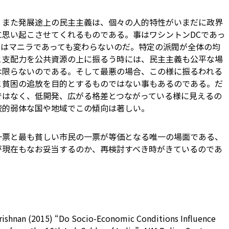
、また発展途上の民主主義は、個々の人的特性がいまだに政界
に思い起こさせてくれるものである。事はワシントンDCであっ
いはマニラであっても変わらないのだ。特定の派閥が全体の均
と支配力を公共資源の上に振るう時には、民主主義も公平な場
は限らないのである。そして最悪の場合、この様に振るわれる
と貧困の追放を目的とするものではない事もあるのである。だ
ではなく、低開発、広がる格差とつながっている様に見えるの
較的弱体な国や地域でこの傾向は著しい。
一票と最も貧しい市民の一票が等価となる唯一の場面である、
が現在もなお妥当するのか、再検討すべき時がきているのであ
krishnan (2015) “Do Socio-Economic Conditions Influence