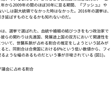
1年から2009年の間のほぼ30年に亘る期間、『ブッシュ』 や
ないしは副大統領でなかった時はなかった。2016年の選挙は、
引き延ばすものとなるかも知れないのだ。
のは、選挙で選ばれた、血統や婚姻の結びつきをもつ政治家で
る彼らの関わりは先進国、発展途上国の双方において関連性を
について、世襲系脈が占める割合の推定をしようという試みが
よると、同割合は合衆国における6%という低い数値から、フィ
至るような幅のあるものだという事が示唆されている (図1)。
が議会に占める割合