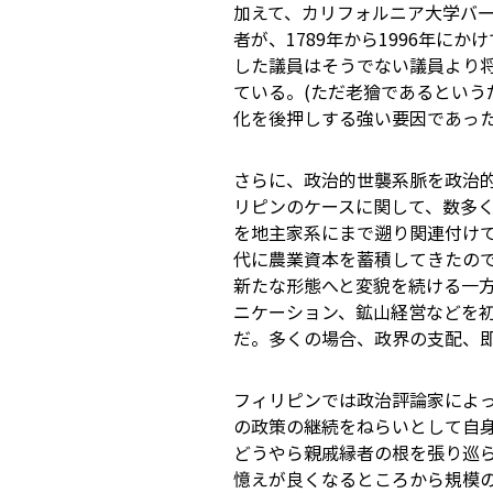
加えて、カリフォルニア大学バ
者が、1789年から1996年
した議員はそうでない議員より
ている。(ただ老獪であるという
化を後押しする強い要因であっ
さらに、政治的世襲系脈を政治
リピンのケースに関して、数多
を地主家系にまで遡り関連付け
代に農業資本を蓄積してきたの
新たな形態へと変貌を続ける一
ニケーション、鉱山経営などを
だ。多くの場合、政界の支配、即
フィリピンでは政治評論家によ
の政策の継続をねらいとして自
どうやら親戚縁者の根を張り巡
憶えが良くなるところから規模