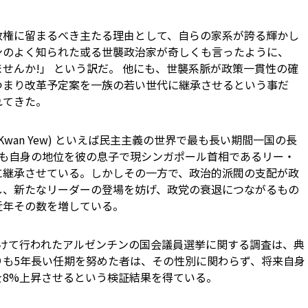
政権に留まるべき主たる理由として、自らの家系が誇る輝かし
ンのよく知られた或る世襲政治家が奇しくも言ったように、
せんか!」 という訳だ。 他にも、世襲系脈が政策一貫性の確
つまり改革予定案を一族の若い世代に継承させるという事だ
れてきた。
 Kwan Yew) といえば民主主義の世界で最も長い期間一国の長
彼も自身の地位を彼の息子で現シンガポール首相であるリー・
oong) に継承させている。しかしその一方で、政治的派閥の支配が政
し、新たなリーダーの登場を妨げ、政党の衰退につながるもの
近年その数を増している。
年にかけて行われたアルゼンチンの国会議員選挙に関する調査は、典
りも5年長い任期を努めた者は、その性別に関わらず、将来自身
を8%上昇させるという検証結果を得ている。