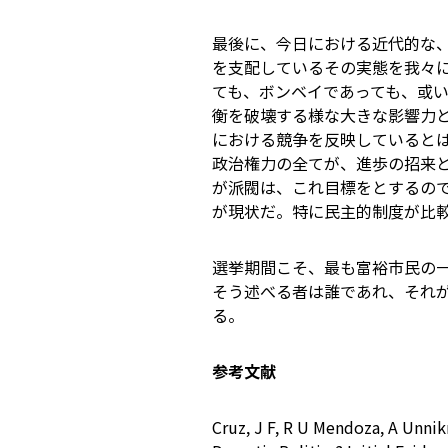
最後に、今日における近代的な
を支配しているその実態を我々
ても、ボンベイであっても、或
衡を破壊する様な大きな影響力
における競争を反映していると
政治権力の全てが、進歩の招来
が派閥は、これ目標をとするの
が現状だ。特に民主的制度が比
選挙期間こそ、最も富裕市民の
そう述べる者は誰であれ、それ
る。
参考文献
Cruz, J F, R U Mendoza, A Unni