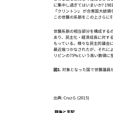
に集中し過ぎてはいまいか? 198
『クリントン』 が合衆国大統領
この世襲の系脈をこの上さらに
世襲系脈の相当部分を構成する
あり、民主化・経済成長に対す
もっている。様々な民主的議会
最近幾つかなされたが、それに
リピンの75%という高い数値に
図1.
対象となった国で世襲議員
出典: Cruzら (2015)
競争と支配