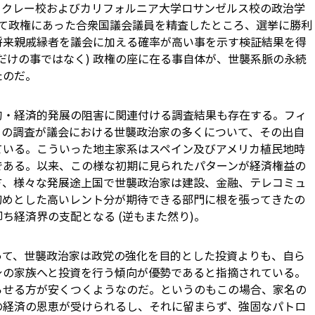
ークレー校およびカリフォルニア大学ロサンゼルス校の政治学
にかけて政権にあった合衆国議会議員を精査したところ、選挙に勝利
将来親戚縁者を議会に加える確率が高い事を示す検証結果を得
だけの事ではなく) 政権の座に在る事自体が、世襲系脈の永続
たのだ。
的・経済的発展の阻害に関連付ける調査結果も存在する。フィ
くの調査が議会における世襲政治家の多くについて、その出自
ている。こういった地主家系はスペイン及びアメリカ植民地時
である。以来、この様な初期に見られたパターンが経済権益の
方、様々な発展途上国で世襲政治家は建設、金融、テレコミュ
初めとした高いレント分が期待できる部門に根を張ってきたの
ち経済界の支配となる (逆もまた然り)。
って、世襲政治家は政党の強化を目的とした投資よりも、自ら
身の家族へと投資を行う傾向が優勢であると指摘されている。
らせる方が安くつくようなのだ。というのもこの場合、家名の
の経済の恩恵が受けられるし、それに留まらず、強固なパトロ