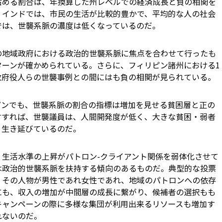
占める割合は、年換算した州レベルでの経済成長と負の相関を
。インドでは、市民の生活が比較的豊かで、平均的な人の社会
では、世襲系脈の濃度は低くなっているのだ。
の地域政府における政治的世襲系脈に焦点を合わせて行ったも
ターンが確かめられている。さらに、フィリピン諸州における1
政府役人らの世襲事例との間にはも負の相関が見られている。
ピンでも、世襲系脈の割合の指標は増加を見せる貧困層と正の
言すれば、世襲議員は、人間開発度が低く、大きな貧困・弱者
く生き延びているのだ。
、生活水準の上昇がパトロン-クライアント関係を弱体化させて
は政治的世襲系脈を扶持する傾向のあるものだ。典型的な投票
、その人物が男性であれ女性であれ、地域のパトロンへの依存
にも、収入の増加が中間層の成長に繋がり、候補者の選択もも
キャンペーンの際に多様な集団が利用出来るリソースも増加す
れないのだ。