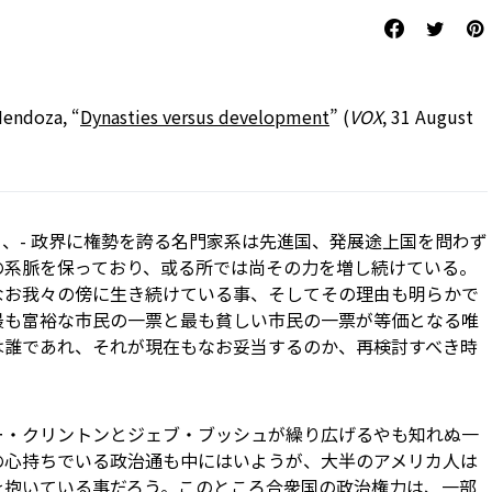
Mendoza, “
Dynasties versus development
” (
VOX
, 31 August
、- 政界に権勢を誇る名門家系は先進国、発展途上国を問わず
の系脈を保っており、或る所では尚その力を増し続けている。
なお我々の傍に生き続けている事、そしてその理由も明らかで
最も富裕な市民の一票と最も貧しい市民の一票が等価となる唯
は誰であれ、それが現在もなお妥当するのか、再検討すべき時
ー・クリントンとジェブ・ブッシュが繰り広げるやも知れぬ一
の心持ちでいる政治通も中にはいようが、大半のアメリカ人は
を抱いている事だろう。このところ合衆国の政治権力は、一部