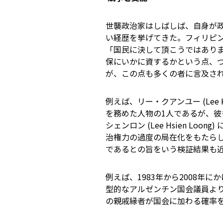
世襲政治家はしばしば、自身が
い経歴を挙げてきた。フィリピ
「国民に決して頂こうではありま
保にいかに資するかという点、
が、この点も多くの者に言及さ
例えば、リー・クアンユー (Lee
を務めた人物の1人であるが、
シェンロン (Lee Hsien L
治権力の過度の局在化をもたら
であるとの旨をいう検証結果も
例えば、1983年から2008
型的なアルゼンチン国会議員よ
の親戚縁者が国会に加わる確率