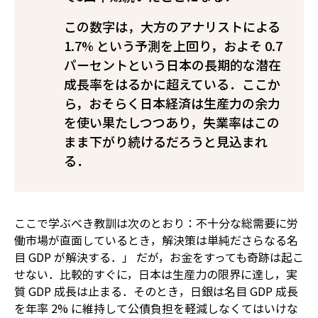
この数字は，大方のアナリストによる
1.7% という予測を上回り，およそ 0.7
パーセントという日本の長期的な潜在
成長率をはるかに超えている．ここか
ら，おそらく日本経済は生産力の余力
を使い果たしつつあり，失業率はこの
まま下がり続けるだろうと見込まれ
る．
ここで学ぶべき教訓は次のとおり：不十分な総需要に労
働市場が直面しているとき，解決策は単純だ――さらなる名
目 GDP が解決する．」 だが，お金をすっても奇跡は起こ
せない．比較的すぐに，日本は生産力の限界に達し，実
質 GDP 成長は止まる．そのとき，日銀は名目 GDP 成長
を年率 2% に維持して公債負担を軽減しなくてはいけな