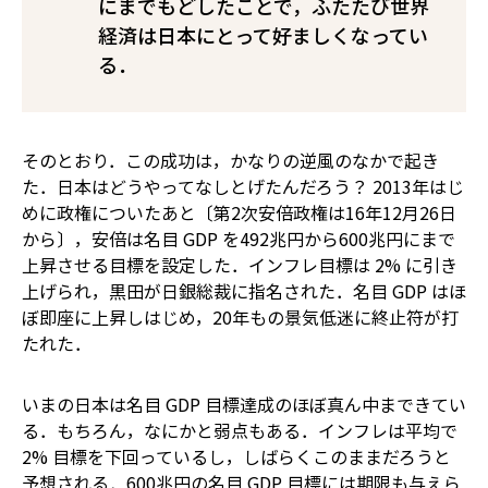
にまでもどしたことで，ふたたび世界
経済は日本にとって好ましくなってい
る．
そのとおり．この成功は，かなりの逆風のなかで起き
た．日本はどうやってなしとげたんだろう？ 2013年はじ
めに政権についたあと〔第2次安倍政権は16年12月26日
から〕，安倍は名目 GDP を492兆円から600兆円にまで
上昇させる目標を設定した．インフレ目標は 2% に引き
上げられ，黒田が日銀総裁に指名された．名目 GDP はほ
ぼ即座に上昇しはじめ，20年もの景気低迷に終止符が打
たれた．
いまの日本は名目 GDP 目標達成のほぼ真ん中まできてい
る．もちろん，なにかと弱点もある．インフレは平均で
2% 目標を下回っているし，しばらくこのままだろうと
予想される．600兆円の名目 GDP 目標には
期限も与えら