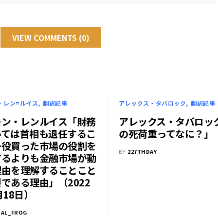
VIEW COMMENTS (0)
・レン=ルイス
翻訳記事
アレックス・タバロック
翻訳記事
モン・レンルイス「財務
アレックス・タバロッ
いては首相も退任するこ
の死荷重ってなに？」
一役買った市場の役割を
BY
227THDAY
するよりも金融市場が動
理由を理解することこと
である理由」（2022
月18日）
CAL_FROG