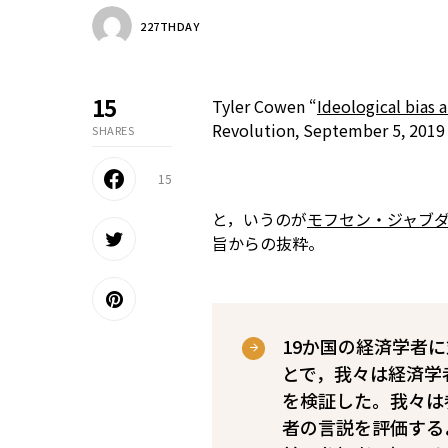
227THDAY
15
Tyler Cowen “
Ideological bias
Revolution, September 5, 201
SHARES
15
と，いうのが
モフセン・ジャブ
旨からの抜粋。
19か国の経済学者
とで，我々は経済学
を検証した。我々は
者の言説を評価する