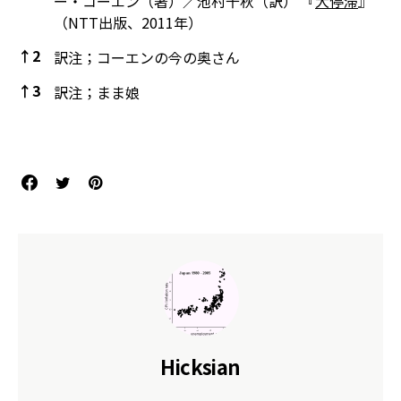
ー・コーエン（著）／池村千秋（訳） 『
大停滞
』
（NTT出版、2011年）
↑
2
訳注；コーエンの今の奥さん
↑
3
訳注；まま娘
References
Hicksian