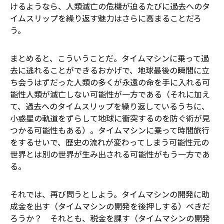
けるようなら、人類滅亡の危機が迫るたびに過去へのタ
イムスリップを繰り返す魅力はさらに高まることだろ
う。
まとめると、こういうことだ。タイムマシンに乗って過
去に逃れることができるおかげで、地球最後の瞬間に立
ち会うはずだった人類の多くが永遠の命を手に入れる可
能性――人類が滅亡しない可能性――が一方である（それに加え
て、過去へのタイムスリップを繰り返しているうちに、
小惑星の軌道をずらして地球に衝突するのを防ぐ術が見
つかる可能性もある）。タイムマシンに乗って時間旅行
をするせいで、歴史の流れが変わってしまう可能性――元の
世界とは別の世界が生み出される可能性――がもう一方であ
る。
それでは、再び問うとしよう。タイムマシンの開発に助
成金を出す（タイムマシンの開発を後押しする）べきだ
ろうか？ それとも、税金を課す（タイムマシンの開発