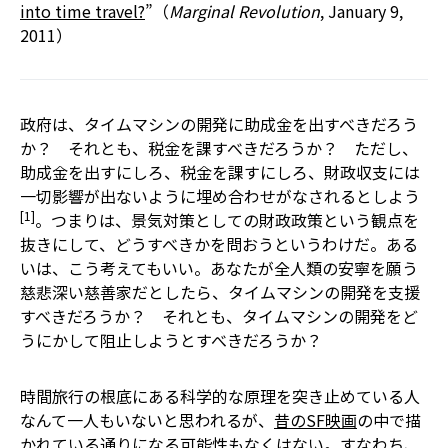
into time travel?
”（
Marginal Revolution
, January 9,
2011）
政府は、タイムマシンの開発に助成金を出すべきだろう
か？ それとも、税金を課すべきだろうか？ ただし、
助成金を出すにしろ、税金を課すにしろ、財政収支には
一切影響が出ないように埋め合わせがなされるとしよう
[1]
。つまりは、景気対策としての財政政策という観点を
抜きにして、どうすべきかを問おうというわけだ。ある
いは、こう考えてもいい。あなたが全人類の安寧を願う
慈悲深い慈善家だとしたら、タイムマシンの開発を支援
すべきだろうか？ それとも、タイムマシンの開発をど
うにかして阻止しようとすべきだろうか？
時間旅行の根底にある科学的な原理を突き止めている人
なんて一人もいないと思われるが、
昔のSF映画
の中で描
かれている通りになる可能性もなくはない。すなわち、