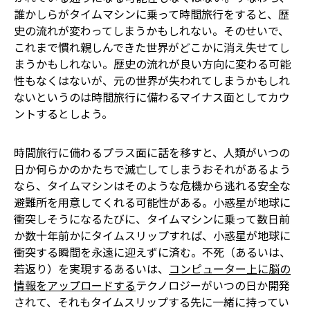
誰かしらがタイムマシンに乗って時間旅行をすると、歴
史の流れが変わってしまうかもしれない。そのせいで、
これまで慣れ親しんできた世界がどこかに消え失せてし
まうかもしれない。歴史の流れが良い方向に変わる可能
性もなくはないが、元の世界が失われてしまうかもしれ
ないというのは時間旅行に備わるマイナス面としてカウ
ントするとしよう。
時間旅行に備わるプラス面に話を移すと、人類がいつの
日か何らかのかたちで滅亡してしまうおそれがあるよう
なら、タイムマシンはそのような危機から逃れる安全な
避難所を用意してくれる可能性がある。小惑星が地球に
衝突しそうになるたびに、タイムマシンに乗って数日前
か数十年前かにタイムスリップすれば、小惑星が地球に
衝突する瞬間を永遠に迎えずに済む。不死（あるいは、
若返り）を実現する――あるいは、
コンピューター上に脳の
情報をアップロードする
――テクノロジーがいつの日か開発
されて、それもタイムスリップする先に一緒に持ってい