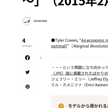
～」（2015年2
HICKSIAN
4
●Tyler Cowen, “
An economic mo
optimal?
”（
Marginal Revolutio
SHARES
4
・・・という問題に立ち向かっ
（JPE）誌に掲載されたばかり
ジェフリー・エリー（Jeffrey E
ミル・カメニツァ（Emir Kam
モデルから導かれる