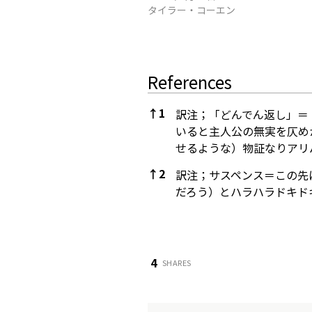
タイラー・コーエン
References
↑
1
訳注；「どんでん返し」＝
いると主人公の無実を仄め
せるような）物証なりアリ
↑
2
訳注；サスペンス＝この先
だろう）とハラハラドキド
References
4
SHARES