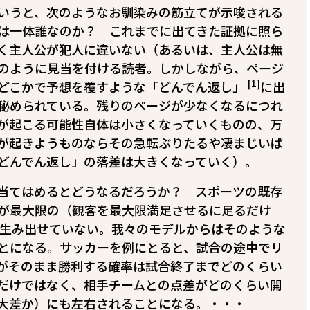
いうと、次のようなお馴染みの筋立てが示唆される
は一体誰なのか？ これまでに出てきた証拠に照ら
く主人公が犯人に違いない（あるいは、主人公は無
のように見当を付ける読者。しかしながら、ページ
[1]
どこかで予想を覆すような「どんでん返し」
に出
秘められている。残りのページが少なくなるにつれ
が起こる可能性自体は小さくなっていくものの、万
が起きようものならその急転ぶりたるや凄まじいば
「どんでん返し」の落差は大きくなっていく）。
当てはめるとどうなるだろうか？ スポーツの既存
が最大限の（観客を最大限満足させるに足るだけ
生み出せていない。我々のモデルからはそのような
とになる。サッカーを例にとると、試合の途中でリ
がそのまま勝利する確率は試合終了までどのくらい
だけではなく、相手チームとの点差がどのくらい開
大差か）にも左右されることになる。・・・