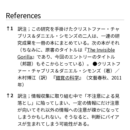
References
↑
1
訳注；この研究を手掛けたクリストファー・チャ
ブリス＆ダニエル・シモンズの二人は、一連の研
究成果を一冊の本にまとめている。次の本がそれ
（ちなみに、原書のタイトルは『
The Invisible
Gorilla
』であり、今回のエントリーのタイトル
（邦題）もそこからとっている）。 ●クリストフ
ァー・チャブリス＆ダニエル・シモンズ（著）／
木村博江（訳） 『
錯覚の科学
』（文藝春秋、2011
年）
↑
2
訳注；情報収集に取り組む中で「不注意による見
落とし」に陥ってしまい、一定の情報にだけ注意
が向いてそれ以外の情報への注意が疎かになって
しまうかもしれない。そうなると、判断にバイア
スが生まれてしまう可能性がある。