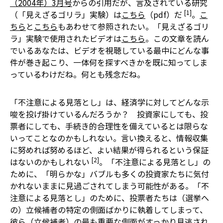
（2004年）3月号
からの引用だが、言及されている研究
[1]
（「見えざるゴリラ」実験）は
こちら
（pdf）だ
。
こ
ちら
と
こちら
もあわせて参照されたい。「見えざるゴリ
ラ」実験で使用されたビデオは
こちら
。この文章を読ん
でいるあなたは、ビデオを視聴している最中にどんな事
件が巻き起こり、一体何を探すべきかを既に知ってしま
っているわけだね。何とも残念だね。
「不注意による見落とし」は、経済学に対してどんな示
唆を投げ掛けているんだろうか？ 投資家にしても、投
票者にしても、手続き的合理性を備えているとは限らな
いってことなのかもしれない。言い換えると、情報収集
に努めれば努めるほど、よい結果が得られるという保証
[2]
はないのかもしれない
。「不注意による見落とし」の
ために、「明らかな」バブルも多くの投資家たちに気付
かれないままに見過ごされてしまう可能性がある。「不
注意による見落とし」のために、投票者たちは（選挙へ
の）立候補者の特定の側面ばかりに執着してしまって、
彼ら（立候補者）の最も重要な側面
がすっかり見逃され