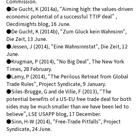
Commission.
●De Gucht, K (2014a), “Aiming high: the values-driven
economic potential of a successful TTIP deal” ,
Oecdinsights blog, 16 June.
●De Gucht, K (2014b), “Zum Glück kein Wahnsinn“,
Die Zeit, 13 June.
●Jessen, J (2014), “Eine Wahnsinnstat“, Die Zeit, 12
June.
●Krugman, P (2014), “No Big Deal“, The New York
Times, 28 February.
●Lamy, P (2014), “The Perilous Retreat from Global
Trade Rules“, Project Syndicate, 9 January.
●Siles-Brügge, G and de Ville, F (2013), “The
potential benefits of a US-EU free trade deal for both
sides may be much smaller than we have been led to
believe”, LSE USAPP blog, 17 December.
●Sinn, H-W (2014), “Free-Trade Pitfalls“, Project
Syndicate, 24 June.