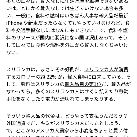
多くの国々は，輸入なしに生活水準を維持できない――ある
いは，とにかく輸入なしでは生きていけない場合も多
い．一般に，食料や燃料はいちばん大事な輸入品だ――最新
iPhone や新車だったらなくてもやっていけるけれど，食
料や交通手段なしにはなんにもできない．で，食料や燃
料のリソースが国内に潤沢にない国は沢山あって，そう
して国々では食料や燃料を外国から輸入しなくちゃいけ
ない．
スリランカは，まさにその好例だ．
スリランカ人が消費
するカロリーの約 22%
が，輸入食料に由来している．そ
して，燃料はスリランカの
輸入品目の第1位
だ．輸入品が
なかったら，多くのスリランカ人はすぐに飢えたり移動
手段をなくしたり電力が途切れてしまったりする．
そういう輸入品の代金は，どうやって支払うんだろう？
外国通貨でだ．キミがスリランカ人だったとしよう．
で，どこかのアメリカ人農家から小麦をちょっと買い付