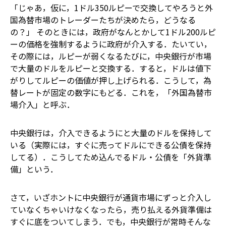
「じゃあ，仮に，1ドル350ルピーで交換してやろうと外
国為替市場のトレーダーたちが決めたら，どうなる
の？」 そのときには，政府がなんとかして1ドル200ルピ
ーの価格を強制するように政府が介入する．たいてい，
その際には，ルピーが弱くなるたびに，中央銀行が市場
で大量のドルをルピーと交換する．すると，ドルは値下
がりしてルピーの価値が押し上げられる．こうして，為
替レートが固定の数字にもどる．これを，「外国為替市
場介入」と呼ぶ．
中央銀行は，介入できるようにと大量のドルを保持して
いる（実際には，すぐに売ってドルにできる公債を保持
してる）．こうしてため込んでるドル・公債を「外貨準
備」という．
さて，いざホントに中央銀行が通貨市場にずっと介入し
ていなくちゃいけなくなったら，売り払える外貨準備は
すぐに底をついてしまう．でも，中央銀行が常時そんな