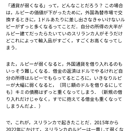
「通貨が弱くなる」って，どんなことだろう？ この場合
は，ルピーの価値が下がったために，外国為替市場で交
換するときに，1ドルあたりに差し出さなきゃいけないル
ピーがずっと多くなるってことだ．自分の所得の大半が
ルピー建てだったら――たいていのスリランカ人がそうだけ
ど――これによって輸入品がすごく，すごくお高くなってし
まう．
また，ルピーが弱くなると，外国通貨を借り入れるのも
いっそう難しくなる．借金の返済はドルでやるけれど自
分の所得はルピーでもらってるところに，いきなりルピ
ーが大幅に弱くなると，〔同じ額のドルを借りるにして
も〕キミの債務はずっと重くなってしまう．（新規の借
り入れだけじゃなく，すでに抱えてる借金も重くなって
しまうんだよ．）
で，これが，スリランカで起きたことだ．2015年から
2022年にかけて，スリランカのルピーは一貫して弱くな