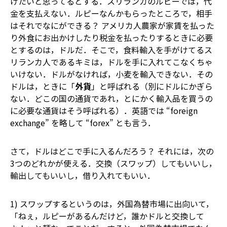
けたいと思ってるとする．スリランカのルピーでは，代
金を支払えない．ルピーなんかもらったところで，相手
はそれでなにができる？ アメリカ人農家が家賃を払った
り外食にお出かけしたり税金を払ったりするときに必要
とするのは，ドルだ．そこで，食料輸入を手がけてるス
リランカ人であるキミは，ドルを手に入れてこなくちゃ
いけない．ドルがなければ，小麦を輸入できない．その
ドルは，ときに「
外貨
」と呼ばれる（別にドルにかぎら
ない．どこの国の通貨であれ，とにかく輸入品を買うの
に必要な通貨はそう呼ばれる）．英語では “foreign
exchange” を略して “forex” とも言う．
さて，ドルはどこで手に入るんだろう？ それには，次の
3つのどれかが使える．交換（スワップ）してもいいし，
輸出してもいいし，借り入れてもいい．
1) スワップするというのは，外国為替市場に出向いて，
「ねぇ，ルピーがあるんだけど，誰かドルと交換して