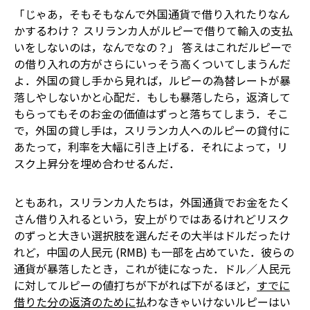
「じゃあ，そもそもなんで外国通貨で借り入れたりなん
かするわけ？ スリランカ人がルピーで借りて輸入の支払
いをしないのは，なんでなの？」 答えはこれだ――ルピーで
の借り入れの方がさらにいっそう高くついてしまうんだ
よ．外国の貸し手から見れば，ルピーの為替レートが暴
落しやしないかと心配だ．もしも暴落したら，返済して
もらってもそのお金の価値はずっと落ちてしまう．そこ
で，外国の貸し手は，スリランカ人へのルピーの貸付に
あたって，利率を大幅に引き上げる．それによって，リ
スク上昇分を埋め合わせるんだ．
ともあれ，スリランカ人たちは，外国通貨でお金をたく
さん借り入れるという，安上がりではあるけれどリスク
のずっと大きい選択肢を選んだ――その大半はドルだったけ
れど，中国の人民元 (RMB) も一部を占めていた．彼らの
通貨が暴落したとき，これが徒になった．ドル／人民元
に対してルピーの値打ちが下がれば下がるほど，
すでに
借りた分の返済のために
払わなきゃいけないルピーはい