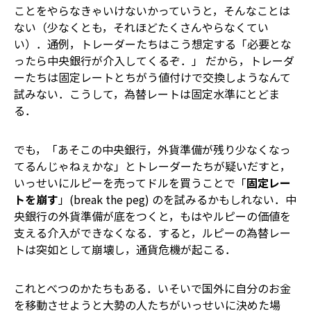
ことをやらなきゃいけないかっていうと，そんなことは
ない（少なくとも，それほどたくさんやらなくてい
い）．通例，トレーダーたちはこう想定する――「必要とな
ったら中央銀行が介入してくるぞ．」 だから，トレーダ
ーたちは固定レートとちがう値付けで交換しようなんて
試みない．こうして，為替レートは固定水準にとどま
る．
でも，「あそこの中央銀行，外貨準備が残り少なくなっ
てるんじゃねぇかな」とトレーダーたちが疑いだすと，
いっせいにルピーを売ってドルを買うことで「
固定レー
トを崩す
」(break the peg) のを試みるかもしれない．中
央銀行の外貨準備が底をつくと，もはやルピーの価値を
支える介入ができなくなる．すると，ルピーの為替レー
トは突如として崩壊し，通貨危機が起こる．
これとべつのかたちもある．いそいで国外に自分のお金
を移動させようと大勢の人たちがいっせいに決めた場