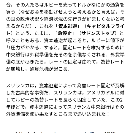
合，その人たちはルピーを売ってドルかなにかの通貨を
買う（なぜお金を移動させようと考えるかと言えば，そ
の国の政治状況や経済状況の先行きが好ましくないと考
えるからだ）．これを「
資本逃避
」（
キャピタルフライ
ト
）という．たまに，「
急停止
」（
サドンストップ
）と
呼ぶこともある．資本逃避が起こると，ルピーに値下が
り圧力がかかる．すると，固定レートを維持するために
中央銀行は外貨準備を売るのを余儀なくされる．外貨準
備の底が尽きたら，レートの固定は崩れて，為替レート
が崩壊し，通貨危機が起こる．
スリランカは，
資本逃避
によって為替レート固定が瓦解
した古典的な事例だ．スリランカは，アメリカドルに対
してルピーの為替レートを長らく固定していた．この2
年ほどで，資本逃避によってスリランカ中央銀行はその
外貨準備を使い果たすところまで追い込まれた：