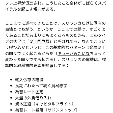
フレ上昇が促進され，こうしたこと全体がしばらくスパ
イラルを起こす傾向がある．
ここまでに述べてきたことは，スリランカだけに固有の
事情とはちがう．というか，ここまでの話は，すごくよ
くあることだ――あまりにもよくあるものだから，このタイ
プの状況は「
途上国危機
」と呼ばれてる．なんでこうい
う呼び名かというと，この基本的なパターンは発展途上
の国々でよく起こるからだ（
キューバみたいな
ちょっと
変わった国々ですら起こる）．スリランカの危機は，標
準的な教科書的要素を網羅してる：
輸入依存の経済
長期にわたって続く貿易赤字
為替レート固定
大量の外貨借り入れ
資本逃避（キャピタルフライト）
為替レート暴落（サドンストップ）