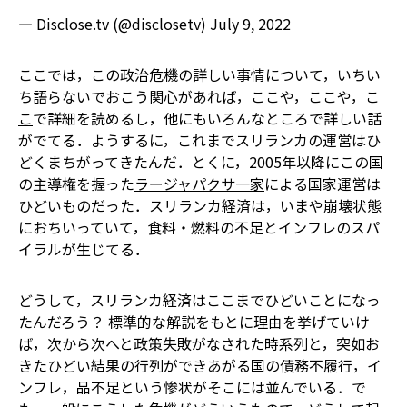
— Disclose.tv (@disclosetv)
July 9, 2022
ここでは，この政治危機の詳しい事情について，いちい
ち語らないでおこう――関心があれば，
ここ
や，
ここ
や，
こ
こ
で詳細を読めるし，他にもいろんなところで詳しい話
がでてる．ようするに，これまでスリランカの運営はひ
どくまちがってきたんだ．とくに，2005年以降にこの国
の主導権を握った
ラージャパクサ一家
による国家運営は
ひどいものだった．スリランカ経済は，
いまや崩壊状態
におちいっていて，食料・燃料の不足とインフレのスパ
イラルが生じてる．
どうして，スリランカ経済はここまでひどいことになっ
たんだろう？ 標準的な解説をもとに理由を挙げていけ
ば，次から次へと政策失敗がなされた時系列と，突如お
きたひどい結果の行列ができあがる――国の債務不履行，イ
ンフレ，品不足という惨状がそこには並んでいる．で