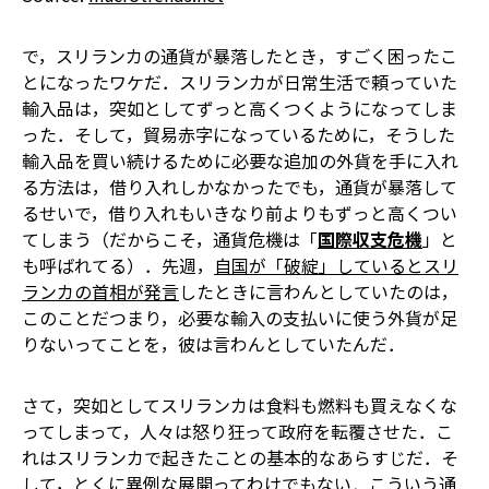
で，スリランカの通貨が暴落したとき，すごく困ったこ
とになったワケだ．スリランカが日常生活で頼っていた
輸入品は，突如としてずっと高くつくようになってしま
った．そして，貿易赤字になっているために，そうした
輸入品を買い続けるために必要な追加の外貨を手に入れ
る方法は，借り入れしかなかった――でも，通貨が暴落して
るせいで，借り入れもいきなり前よりもずっと高くつい
てしまう（だからこそ，通貨危機は「
国際収支危機
」と
も呼ばれてる）．先週，
自国が「破綻」しているとスリ
ランカの首相が発言
したときに言わんとしていたのは，
このことだ――つまり，必要な輸入の支払いに使う外貨が足
りないってことを，彼は言わんとしていたんだ．
さて，突如としてスリランカは食料も燃料も買えなくな
ってしまって，人々は怒り狂って政府を転覆させた．こ
れはスリランカで起きたことの基本的なあらすじだ．そ
して，とくに異例な展開ってわけでもない．こういう通