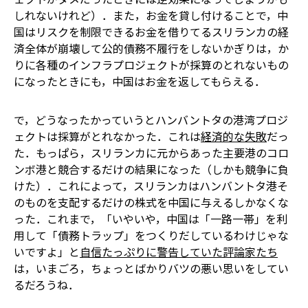
しれないけれど）．また，お金を貸し付けることで，中
国はリスクを制限できる――お金を借りてるスリランカの経
済全体が崩壊して公的債務不履行をしないかぎりは，か
りに各種のインフラプロジェクトが採算のとれないもの
になったときにも，中国はお金を返してもらえる．
で，どうなったかっていうと――ハンバントタの港湾プロジ
ェクトは採算がとれなかった．これは
経済的な失敗
だっ
た．もっぱら，スリランカに元からあった主要港のコロ
ンボ港と競合するだけの結果になった（しかも競争に負
けた）．これによって，スリランカはハンバントタ港そ
のものを支配するだけの株式を中国に与えるしかなくな
った．これまで，「いやいや，中国は「一路一帯」を利
用して「債務トラップ」をつくりだしているわけじゃな
いですよ」と
自信たっぷりに警告していた評論家たち
は，いまごろ，ちょっとばかりバツの悪い思いをしてい
るだろうね．