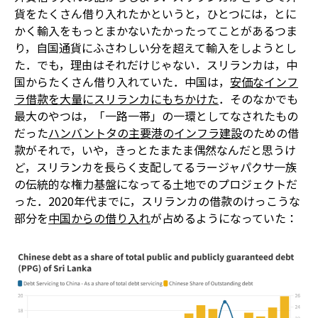
貨をたくさん借り入れたかというと，ひとつには，とに
かく輸入をもっとまかないたかったってことがある――つま
り，自国通貨にふさわしい分を超えて輸入をしようとし
た．でも，理由はそれだけじゃない．スリランカは，中
国からたくさん借り入れていた．中国は，
安価なインフ
ラ借款を大量にスリランカにもちかけた
．そのなかでも
最大のやつは，「一路一帯」の一環としてなされたもの
だった――
ハンバントタの主要港のインフラ建設
のための借
款がそれで，いや，きっとたまたま偶然なんだと思うけ
ど，スリランカを長らく支配してるラージャパクサ一族
の伝統的な権力基盤になってる土地でのプロジェクトだ
った．2020年代までに，スリランカの借款のけっこうな
部分を
中国からの借り入れ
が占めるようになっていた：