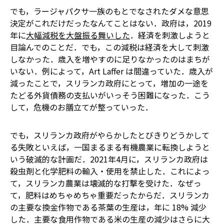
でも，ラージャパクサ一族のもとでなされたダメな意思
決定がこれだけだったなんてことはない．政府は，2019
年に
大幅減税を大盤振る舞いした
．経済を刺激しようと
目論んでのことだ．でも，この減税は経済を大して刺激
しなかった．歳入を増やすのに足りなかったのはまちが
いない．例によって，Art Laffer は間違っていた．歳入が
減ったことで，スリランカ政府にとって，増加の一途を
たどる外貨債務の支払いがいっそう困難になった．こう
して，危機のお膳立てが整っていった．
でも，スリランカ政府がやらかしたとびきりどうかして
る失敗といえば，一国まるまる有機農業に転換しようと
いう破滅的な計画だ．2021年4月に，スリランカ政府は
殺虫剤と化学肥料の輸入・使用を禁止した．これによっ
て，スリランカ農業は壊滅的な打撃を受けた．なぜっ
て，肥料はめちゃめちゃ重要だったからだ．スリランカ
の主要な換金作物である茶葉の生産は，年に 18% 減少
した．主要な食用作物である米の生産の減少はさらに大