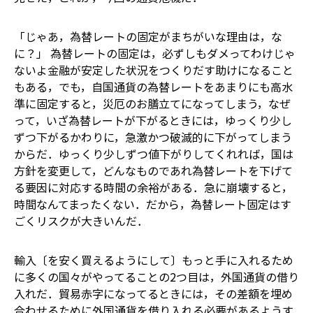
「じゃあ，為替レートの固定がまちがいな理由は，な
に？」 為替レートの固定は，必ずしもダメってわけじゃ
ないよ――金融が安定した状況をつくりだす助けになること
もある，でも，自国通貨の為替レートをあまりにも高水
準に固定すると，災厄のお膳立てになってしまう，なぜ
って，いざ為替レートが下がるときには，ゆっくり少し
ずつ下がるかわりに，急激かつ破滅的に下がってしまう
からだ．ゆっくり少しずつ値下がりしてくれれば，国は
方針を変更して，どんなものであれ為替レートを下げて
る要因に対応する時間の余裕がある．急に崩壊すると，
時間なんてまったくない．だから，為替レート固定はす
ごくリスクが大きいんだ．
輸入〔を安く買えるようにして〕もっと手に入れるため
に多くの国々がやってることの2つ目は，外国通貨の借り
入れだ．貿易赤字になってるときには，その差額を埋め
合わせるために外国通貨を借り入れる必要がある――ようす