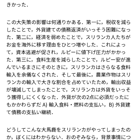
きかった．
この大失策の影響は何通りかある．第一に，税収を減ら
したことで，外貨建ての債務返済がいっそう困難になっ
た．第二に，経済を弱めたことで，スリランカ人たちが
お金を海外に移す理由をひとつ増やした．これによっ
て，資本逃避が促され，ルピーに値下げ圧力がかかっ
た．第三に，食料生産を減らしたことで，ルピー安が進
んでいるまさにそのときに，スリランカはさらなる食料
輸入を余儀なくされた．そして最後に，農業作物はスリ
ランカの輸入で大きな割合を占めていたため，輸出収益
が壊滅してしまったことで，スリランカは外貨をいっそ
う獲得しにくくなった．外貨が次の2点に必須だったに
もかかわらずだ―― A) 輸入食料・燃料の支払い，B) 外貨建
て債務の支払い継続．
どうしてこんな大馬鹿をスリランカがやってしまったの
か，ぼくにはわからない．おのぞみなら，背景事情につ