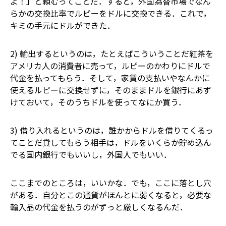
よ！」と頼むってことだ．すると，外国為替市場でなん
らかの交換比率でルピーをドルに交換できる．これで，
キミの手元にドルができた．
2) 輸出するというのは，たとえばこういうことだ――紅茶を
アメリカ人の消費者に売って，ルピーのかわりにドルで
代金を払ってもらう．そして，家賃の支払いやなんかに
使えるルピーに交換せずに，そのままドルを銀行にあず
けておいて，そのうちドルを使ってなにか買う．
3) 借り入れるというのは，誰かからドルを借りてくるっ
てことだ――貸してもらう相手は，ドルをいくらか貯め込ん
でる国内銀行でもいいし，外国人でもいい．
ここまでのところは，いいかな．でも，ここに落とし穴
がある．自分とこの通貨がほんとに弱くなると，必要な
輸入品の代金を払うのがずっと厳しくなるんだ．