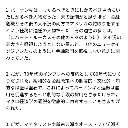
1. バーナンキは，しかるべきときにしかるべき場所にい
たしかるべき人物だった．天の配剤かと思うほど，金融
危機とその後の大不況の両方でアメリカの舵取りをする
という任務に適任の人物だった．その適性の多くは，
（ロバート・ルーカスその他の人々のように） 大不況の
甚大さを軽視しようとしない意志と，（他のニューケイ
ンジアンたちのように）金融部門を無視しない意志に関
わっていた．
2. だが，70年代のインフレへの反応として80年代につく
りだされた，緩和的な金融政策への制度的・文化的・知
的な障壁は盤石で，これによってバーナンキと連銀は雇
用を促進するもっと劇的な手段の採用をさまたげられ，
マクロ経済学の通説を徹底的に再考することもさまたげ
られた．
3. だが，マネタリストや新古典派やオーストリア学派そ