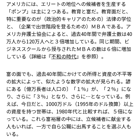
アメリカには、エリートの地位への候補者を生産する
「ポンプ」は主に２つある。教育と富だ。教育面だと、
特に重要なのが（政治的キャリアのための）法律の学位
と、（企業で出世階段を登るための）ＭＢＡである。ア
メリカ弁護士協会によると、過去40年間で弁護士数は40
万人から120万人へと３倍増加している。同じ期間、ビ
ジネススクールから授与されたＭＢＡの数は６倍に増加
している（詳細は『
不和の時代
』を参照）。
富の面でも、過去40年間にかけての所得と資産の不平等
の拡大によって、似たような数字の拡大が見られる。諺
にある〔億万長者は人口の〕「１％」が、「２％」にな
り、さらに「３％」となり、さらに…となっている。例
えば、今日だと、1000万ドル（1995年のドル換算）以上
の資産を持つ世帯は、1980年代と比較すれば、５倍にな
っている。これら富裕層の中には、立候補者に献金する
人もいれば、一方で自ら公職に出馬することを選ぶ人も
いる。