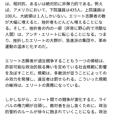
は、相対的、あるいは絶対的に非弾力的である。例え
ば、アメリカにおいて、下院議員は435人、上院議員は
100人、大統領は１人しかいない。エリート志願者の数
が大幅に増えると、挫折者もどんどん増えることにな
る。そして、挫折者の内の一部（非常に野心的で冷酷な
人間）は、アンチ・エリートに転じることになる。つま
り、挫折したエリートの大群が、急進派の集団や、革命
運動の温床と化すのだ。
エリート志願者が過当競争することもう一つの帰結は、
許容可能な政治的振る舞いを定めている社会規範に影響
を及ぼすことだ。規範は、多数派が従うことによっての
み効力を発揮し、違反者は罰せられる。こういった規範
の維持は、エリートの責務になっている。
しかしながら、エリート間での競争が激化すると、ライ
バルの権力網が台頭し、敵対者を出し抜くために、政治
的誓約のルールが徐々に蝕まれていくことになる。政治