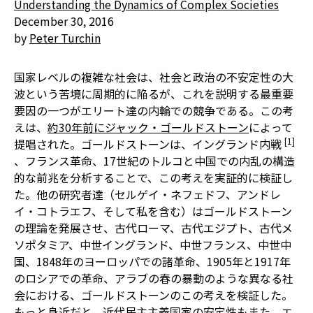
Understanding the Dynamics of Complex Societies
December 30, 2016
by
Peter Turchin
国家レベルの複雑な社会は、社会と政治の不安定性の大
波という苦境に周期的に陥るが、これを説明する最重要
要因の一つがエリート達の内輪での競争である。この考
えは、
約30年前にジャック・ゴールドストーン
によって
[1]
提唱された。ゴールドストーンは、イングランド内戦
、フランス革命、17世紀のトルコと中国での内乱の構造
的な前兆を分析することで、この考えを実証的に検証し
た。他の研究者達（セルゲイ・ネフェドフ、アンドレ
イ・コトラエフ、そして私を含む）はゴールドストーン
の理論を発展させ、古代ローマ、古代エジプト、古代メ
ソポタミア、中世イングランド、中世フランス、中世中
国、1848年のヨーロッパでの諸革命、1905年と1917年
のロシアでの革命、アラブの春の暴動のような異なる社
会における、ゴールドストーンのこの考えを検証した。
もっと身近だと、近代民主主義国家の安定性もまた、エ