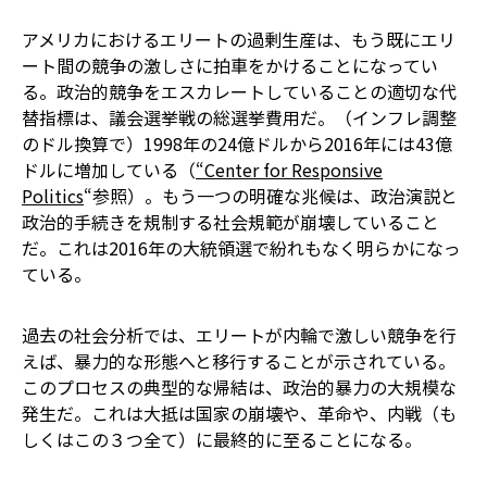
アメリカにおけるエリートの過剰生産は、もう既にエリ
ート間の競争の激しさに拍車をかけることになってい
る。政治的競争をエスカレートしていることの適切な代
替指標は、議会選挙戦の総選挙費用だ。（インフレ調整
のドル換算で）1998年の24億ドルから2016年には43億
ドルに増加している（
“Center for Responsive
Politics
“参照）。もう一つの明確な兆候は、政治演説と
政治的手続きを規制する社会規範が崩壊していること
だ。これは2016年の大統領選で紛れもなく明らかになっ
ている。
過去の社会分析では、エリートが内輪で激しい競争を行
えば、暴力的な形態へと移行することが示されている。
このプロセスの典型的な帰結は、政治的暴力の大規模な
発生だ。これは大抵は国家の崩壊や、革命や、内戦（も
しくはこの３つ全て）に最終的に至ることになる。