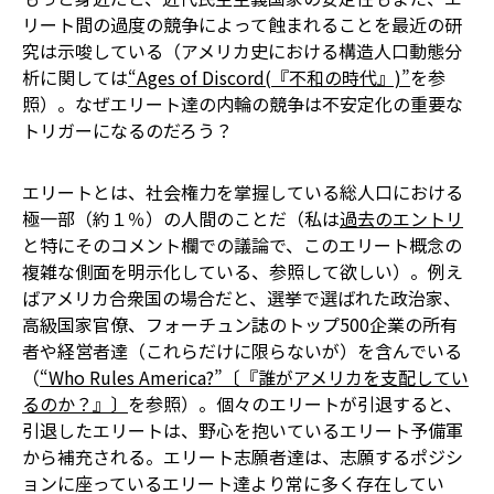
リート間の過度の競争によって蝕まれることを最近の研
究は示唆している（アメリカ史における構造人口動態分
析に関しては
“Ages of Discord(『不和の時代』)”
を参
照）。なぜエリート達の内輪の競争は不安定化の重要な
トリガーになるのだろう？
エリートとは、社会権力を掌握している総人口における
極一部（約１％）の人間のことだ（私は
過去のエントリ
と特にそのコメント欄での議論で、このエリート概念の
複雑な側面を明示化している、参照して欲しい）。例え
ばアメリカ合衆国の場合だと、選挙で選ばれた政治家、
高級国家官僚、フォーチュン誌のトップ500企業の所有
者や経営者達（これらだけに限らないが）を含んでいる
（
“Who Rules America?”〔『誰がアメリカを支配してい
るのか？』〕
を参照）。個々のエリートが引退すると、
引退したエリートは、野心を抱いているエリート予備軍
から補充される。エリート志願者達は、志願するポジシ
ョンに座っているエリート達より常に多く存在してい