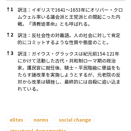
↑
1
訳注：イギリスで1641～1653年にオリバー・クロ
ムウェル率いる議会派と王党派との間起こった内
戦。『清教徒革命』とも呼ばれる。
↑
2
訳注：反社会性の対義語。人の社会に対して肯定
的にコミットするような性質や態度のこと。
↑
3
訳注：ガイウス・グラックスは紀元前154-121年
にかけて活動した古代・共和制ローマ期の政治
家。護民官に就任後、騎士・平民階級に便益をも
たらす諸改革を実施しようとするが、元老院の反
対から改革は頓挫し、最終的には自殺に追い込ま
れている。
References
elites
norms
social change
structural-demographic