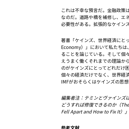
これは不幸な預言だ。金融政策
なのだ。道路や橋を補修し、エ
必要性がある。拡張的なケイン
著書「ケインズ、世界経済にとって有益な経済
Economy）」において私た
ることを論じている。そして個
えうまく働くそれまでの理論か
のがケインズにとってどれだけ
個々の経済だけでなく、世界経
IMFがおそらくはケインズの思
編集者注：テミンとヴァインズ
どうすれば修復できるのか（The Leader
Fell Apart and How to Fi
参考文献