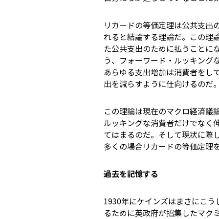
リカードの等価定理は公共支出
れると結論する理論だ。この理
た公共支出のために払うことに
う、フォーワード・ルッキング
あらゆる支出増加は消費者をし
出を減らすように仕向けるのだ
この理論は現在のマクロ経済議
ルッキングな消費者だけでなく
てはまるのだ。そして現状に際
多くの場合リカードの等価定理
過去を記憶する
1930年にケインズはまさにこ
るために英政府が招集したマク