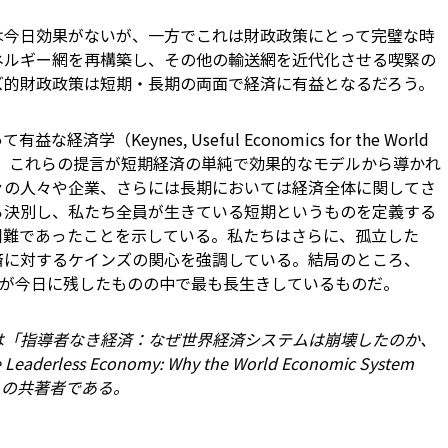
は今日効果がないが、一方でこれは財政政策にとって完璧な時
ネルギー網を再構築し、その他の輸送網を近代化させる喫緊の
ズ的財政政策は短期・長期の両面で経済に有益となるだろう。
学（Keynes, Useful Economics for the World
ちは、これらの提言が短期経済の単純で効果的なモデルから導かれ
々の人々や企業、さらには長期においては経済全体に関してさ
ら決別し、私たち全員が生きている短期というものを定義する
困難であったことを示している。私たちはさらに、孤立した
済に対するケインズの関心を強調している。結局のところ、
想が今日に残したものの中で最も長生きしているものだ。
は「指導者なき経済：なぜ世界経済システムは崩壊したのか、
less Economy: Why the World Economic System
x It）」の共著者である。