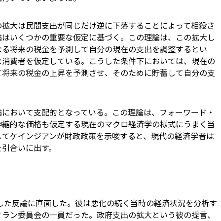
の拡大は民間支出が同じだけ逆に下落することによって相殺さ
論はいくつかの重要な仮定に基づく。この理論は、この拡大し
なる将来の税金を予測して自分の現在の支出を調整するとい
な消費者を仮定している。こうした条件下においては、現在の
て将来の税金の上昇を予測させ、そのために貯蓄して自分の支
。
論において支配的となっている。この理論は、フォーワード・
伸縮的な価格も仮定する現在のマクロ経済学の様式にうまく当
してケインジアンが財政政策を示唆すると、現代の経済学者は
を引合いに出す。
うした反論に直面した。彼は悪化の続く当時の経済状況を分析す
ミラン委員会の一員だった。政府支出の拡大という彼の提言、