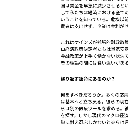
国は賃金を早急に減少させると
して私たちは経済における全て
いうことを知っている。危機以
費者は支出せず、企業は金利が
これはケインズが拡張的財政政
ロ経済政策決定者たちは景気安
金融政策が上手く働かない状況
者の理論の間には食い違いがあ
繰り返す運命にあるのか？
何をすべきだろうか。多くの応
は基本へと立ち戻る。彼らの現
らは別の医療ツールを求める。
を探す。しかし現代のマクロ経
単に耐え忍ぶしかないと彼らは