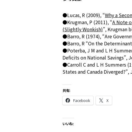
●Lucas, R (2009), “
Why a Secon
●Krugman, P (2011), “
A Note o
(Slightly Wonkish)
”, Krugman b
●Barro, R (1974), “Are Governm
●Barro, R “On the Determinants
●Poterba, J M and L H Summers 
Deficits on National Savings”, 
●Carroll C and L H Summers (19
States and Canada Diverged?”, 
共有:
Facebook
X
いいね: