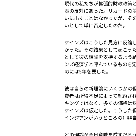
現代の私たちが拡張的財政政策
表の反対にあった。リカードの
いに出すことはなかったが、そ
いとして単に否定したのだ。
ケインズはこうした見方に反論
かった。その結果として起こっ
として彼の結論を支持するよう
ンズ経済学と呼んでいるものを
のには5年を要した。
彼は自らの新理論にいくつかの
費者は所得不足によって制約さ
キングではなく、多くの価格は
ケインズは仮定した。こうした
インジアンがいうところの）非
どの理論が今日意味を成すだろ