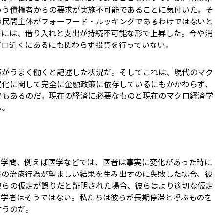
いう債権者からの要求が実施不可能であることに気付いた。そ
の民間主体がフォーワード・ルッキングであるわけではないと
前には、借り入れと支出が持続不可能な形で上昇した。今や消
ゼロ近くにあるにも関わらず投資を行っていない。
策がうまく働くと記述した状況だ。そしてこれは、現代のマク
定化に関して完全に金融政策に依存しているにもかかわらず、
でもあるのだ。現在の経済に必要なものと現在のマクロ経済学
る。
用学問、例えば医学などでは、医者は事実に変化があった時に
在の治療行為が望ましい結果を生み出すのに失敗した場合、彼
彼らの仮定が誤りだと証明された場合、彼らはより適切な仮定
済学者はそうではない。私たちは彼らが長期停滞と呼ぶものを
言うのだ。