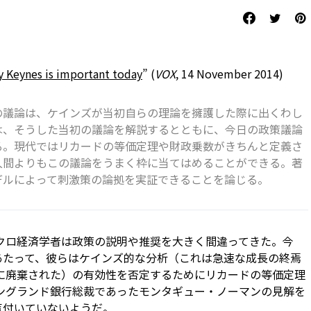
 Keynes is important today
” (
VOX
, 14 November 2014)
の議論は、ケインズが当初自らの理論を擁護した際に出くわし
は、そうした当初の議論を解説するとともに、今日の政策議論
る。現代ではリカードの等価定理や財政乗数がきちんと定義さ
人間よりもこの議論をうまく枠に当てはめることができる。著
デルによって刺激策の論拠を実証できることを論じる。
マクロ経済学者は政策の説明や推奨を大きく間違ってきた。今
あたって、彼らはケインズ的な分析（これは急速な成長の終焉
代に廃棄された）の有効性を否定するためにリカードの等価定理
イングランド銀行総裁であったモンタギュー・ノーマンの見解を
気付いていないようだ。