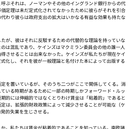
と呼ぶそれは、ノーマンやその他のイングランド銀行からの代
等価定理は未だ定式化されてなかったために彼らがそれを引合
の代わり彼らは政府支出の拡大はいかなる有益な効果も持たな
したが、彼はそれに反駁するための代替的な理論を持っていな
たのは混乱であり、ケインズはマクミラン委員会の他の誰一人
納得させることは出来なかった。ケインズが私たちが現在ケイ
定式化し、それを彼が一般理論と名付けた本によって出版する
仮定を置いているが、そのうち二つがここで関係してくる。消
れている時期があるために一部の時期しかフォーワード・ルッ
短期的には伸縮的ではなくとりわけ賃金は「粘着的」であると
仮定は、拡張的財政政策によって減少させることが可能な（ケ
自発的失業を生じさせる。
うか。私たちは賃金が粘着的であることを知っている。南欧諸