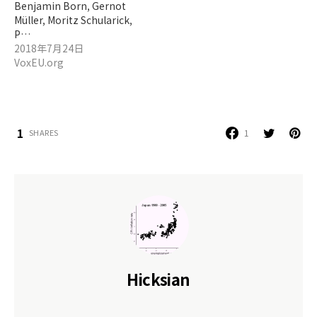
Benjamin Born, Gernot
Müller, Moritz Schularick,
P…
2018年7月24日
VoxEU.org
1
1
SHARES
Hicksian