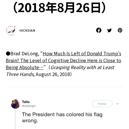
（2018年8月26日）
HICKSIAN
●Brad DeLong, “
How Much Is Left of Donald Trump’s
Brain? The Level of Cognitive Decline Here is Close to
Being Absolute…
”（
Grasping Reality with at Least
Three Hands
, August 26, 2018）